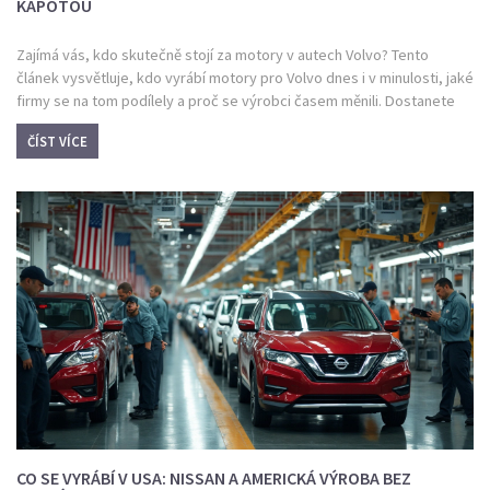
KAPOTOU
Zajímá vás, kdo skutečně stojí za motory v autech Volvo? Tento
článek vysvětluje, kdo vyrábí motory pro Volvo dnes i v minulosti, jaké
firmy se na tom podílely a proč se výrobci časem měnili. Dostanete
jasný pohled na to, jestli pod kapotou Volva tiká čistě švédský motor,
ČÍST VÍCE
nebo má kořeny u jiných značek jako Nissan či Ford. Přináším i tipy, jak
rozpoznat původ motoru a na co si dát pozor při koupi ojetého Volva.
Čtěte dál, pokud chcete vědět, co vlastně vaše Volvo pohání.
CO SE VYRÁBÍ V USA: NISSAN A AMERICKÁ VÝROBA BEZ