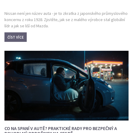
Nissan není jen název auta - je to zkratka z japonského průmyslového
koncernu z roku 1928. Zjistěte, jak se z malého výrobce stal globální
lídr a jak se liší od Mazda.
ČÍST VÍCE
CO NA SPANÍ V AUTĚ? PRAKTICKÉ RADY PRO BEZPEČNÝ A