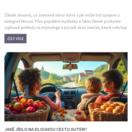
Článek zkoumá, co znamená slovo Volvo a jak může být spojeno s
kategorií Nissan. Přes populární myšlenky a fakta článek poskytne
zajímavé pohledy na etymologii a pozadí obou značek, které ovlivňují
automobilový průmysl. Přiblíží se čtenáři rozdíly i podobnosti mezi
ČÍST VÍCE
Volvem a Nissanem a nabídne něco málo z historie i současnosti
těchto dvou automobilových gigantů.
JAKÉ JÍDLO NA DLOUHOU CESTU AUTEM?