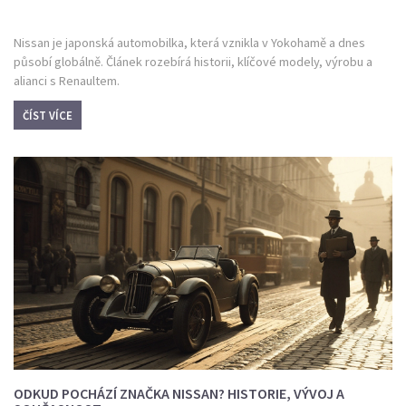
Nissan je japonská automobilka, která vznikla v Yokohamě a dnes
působí globálně. Článek rozebírá historii, klíčové modely, výrobu a
alianci s Renaultem.
ČÍST VÍCE
ODKUD POCHÁZÍ ZNAČKA NISSAN? HISTORIE, VÝVOJ A