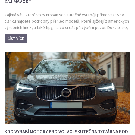
ZAJÍMAVOSTÍ
Zajímá vás, které vozy Nissan se skutečně vyrábějí přímo v USA? V
článku najdete podrobný přehled modelů, které sjíždějí z amerických
výrobních linek, a také tipy, na co si dát při výběru pozor. Dozvíte se,
proč některé modely pro americký trh nikdy nevzniknou mimo tamní
ČÍST VÍCE
továrny a co to znamená pro zákazníky v Česku. Přidáme i zajímavosti
o místní produkci a dopadech na kvalitu a ceny. Připravte se na
praktické informace, které pomůžou s orientací i při volbě dalšího
vozu.
KDO VYRÁBÍ MOTORY PRO VOLVO: SKUTEČNÁ TOVÁRNA POD