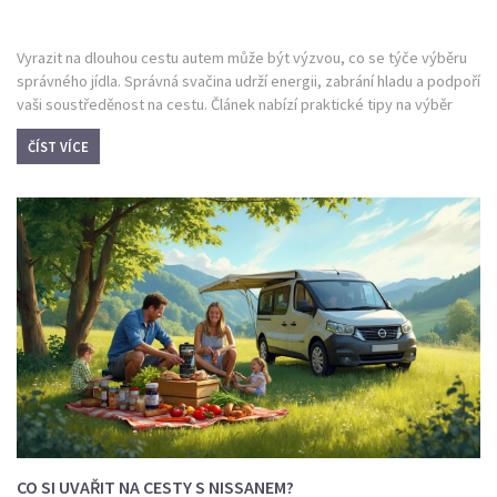
Vyrazit na dlouhou cestu autem může být výzvou, co se týče výběru
správného jídla. Správná svačina udrží energii, zabrání hladu a podpoří
vaši soustředěnost na cestu. Článek nabízí praktické tipy na výběr
potravin, které jsou nejen chutné, ale i snadno balitelné. Věnuje se
ČÍST VÍCE
také tomu, jak se vyhnout častým chybám při balení jídla na cestu.
CO SI UVAŘIT NA CESTY S NISSANEM?