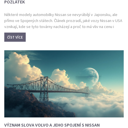
POZLÁTEK
Některé modely automobilky Nissan se nevyrábějí v Japonsku, ale
přímo ve Spojených státech. Článek prozradí, jaké vozy Nissan v USA
vznikají, kde se tyto továrny nacházejí a proč to má vliv na cenu i
servis. Přidám i tipy, jak poznat americký model od dovozu. Pokud
ČÍST VÍCE
vás zajímají zákulisní detaily výroby nebo hledáte nové auto,
nenechte si tenhle text ujít.
VÝZNAM SLOVA VOLVO A JEHO SPOJENÍ S NISSAN