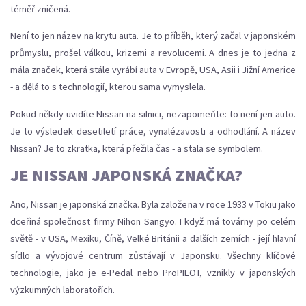
téměř zničená.
Není to jen název na krytu auta. Je to příběh, který začal v japonském
průmyslu, prošel válkou, krizemi a revolucemi. A dnes je to jedna z
mála značek, která stále vyrábí auta v Evropě, USA, Asii i Jižní Americe
- a dělá to s technologií, kterou sama vymyslela.
Pokud někdy uvidíte Nissan na silnici, nezapomeňte: to není jen auto.
Je to výsledek desetiletí práce, vynalézavosti a odhodlání. A název
Nissan? Je to zkratka, která přežila čas - a stala se symbolem.
JE NISSAN JAPONSKÁ ZNAČKA?
Ano, Nissan je japonská značka. Byla založena v roce 1933 v Tokiu jako
dceřiná společnost firmy Nihon Sangyō. I když má továrny po celém
světě - v USA, Mexiku, Číně, Velké Británii a dalších zemích - její hlavní
sídlo a vývojové centrum zůstávají v Japonsku. Všechny klíčové
technologie, jako je e-Pedal nebo ProPILOT, vznikly v japonských
výzkumných laboratořích.