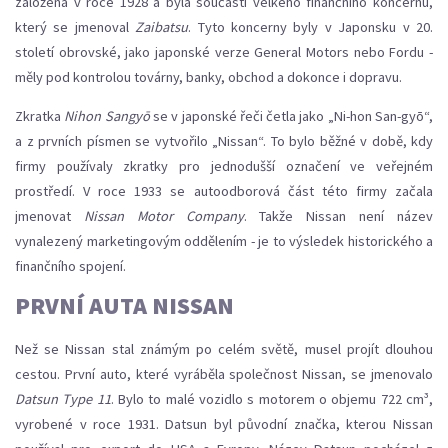
založena v roce 1928 a byla součástí velkého finančního koncernu,
který se jmenoval
Zaibatsu
. Tyto koncerny byly v Japonsku v 20.
století obrovské, jako japonské verze General Motors nebo Fordu -
měly pod kontrolou továrny, banky, obchod a dokonce i dopravu.
Zkratka
Nihon Sangyō
se v japonské řeči četla jako „Ni-hon San-gyō“,
a z prvních písmen se vytvořilo „Nissan“. To bylo běžné v době, kdy
firmy používaly zkratky pro jednodušší označení ve veřejném
prostředí. V roce 1933 se autoodborová část této firmy začala
jmenovat
Nissan Motor Company
. Takže Nissan není název
vynalezený marketingovým oddělením - je to výsledek historického a
finančního spojení.
PRVNÍ AUTA NISSAN
Než se Nissan stal známým po celém světě, musel projít dlouhou
cestou. První auto, které vyráběla společnost Nissan, se jmenovalo
Datsun Type 11
. Bylo to malé vozidlo s motorem o objemu 722 cm³,
vyrobené v roce 1931. Datsun byl původní značka, kterou Nissan