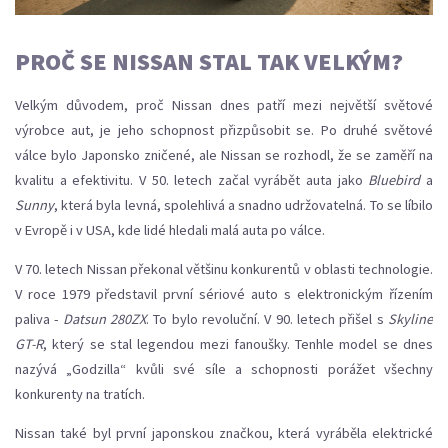
PROČ SE NISSAN STAL TAK VELKÝM?
Velkým důvodem, proč Nissan dnes patří mezi největší světové
výrobce aut, je jeho schopnost přizpůsobit se. Po druhé světové
válce bylo Japonsko zničené, ale Nissan se rozhodl, že se zaměří na
kvalitu a efektivitu. V 50. letech začal vyrábět auta jako
Bluebird
a
Sunny
, která byla levná, spolehlivá a snadno udržovatelná. To se líbilo
v Evropě i v USA, kde lidé hledali malá auta po válce.
V 70. letech Nissan překonal většinu konkurentů v oblasti technologie.
V roce 1979 představil první sériové auto s elektronickým řízením
paliva -
Datsun 280ZX
. To bylo revoluční. V 90. letech přišel s
Skyline
GT-R
, který se stal legendou mezi fanoušky. Tenhle model se dnes
nazývá „Godzilla“ kvůli své síle a schopnosti porážet všechny
konkurenty na tratích.
Nissan také byl první japonskou značkou, která vyráběla elektrické