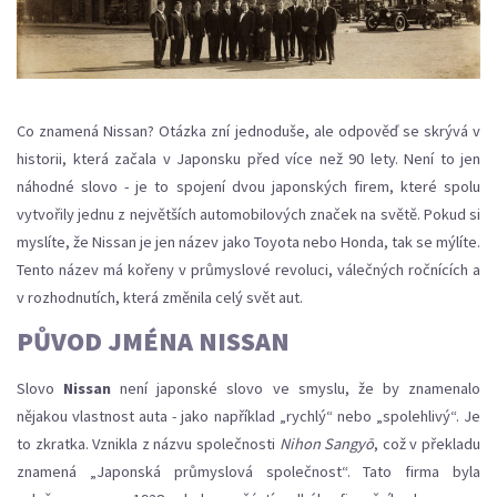
Co znamená Nissan? Otázka zní jednoduše, ale odpověď se skrývá v
historii, která začala v Japonsku před více než 90 lety. Není to jen
náhodné slovo - je to spojení dvou japonských firem, které spolu
vytvořily jednu z největších automobilových značek na světě. Pokud si
myslíte, že Nissan je jen název jako Toyota nebo Honda, tak se mýlíte.
Tento název má kořeny v průmyslové revoluci, válečných ročnících a
v rozhodnutích, která změnila celý svět aut.
PŮVOD JMÉNA NISSAN
Slovo
Nissan
není japonské slovo ve smyslu, že by znamenalo
nějakou vlastnost auta - jako například „rychlý“ nebo „spolehlivý“. Je
to zkratka. Vznikla z názvu společnosti
Nihon Sangyō
, což v překladu
znamená „Japonská průmyslová společnost“. Tato firma byla