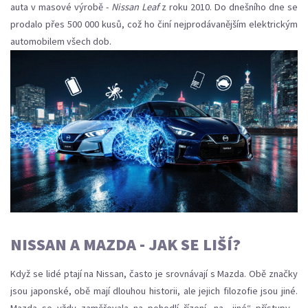
auta v masové výrobě -
Nissan Leaf
z roku 2010. Do dnešního dne se
prodalo přes 500 000 kusů, což ho činí nejprodávanějším elektrickým
automobilem všech dob.
NISSAN A MAZDA - JAK SE LIŠÍ?
Když se lidé ptají na Nissan, často je srovnávají s Mazda. Obě značky
jsou japonské, obě mají dlouhou historii, ale jejich filozofie jsou jiné.
Mazda se vždy zaměřovala na pohodlí řízení, na „jiné“ přístupy -