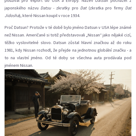
používal pro export do USA a Evropy. Název Datsun pocházel z
japonského názvu
Datsu
- zkratky pro
Dat
(zkratka pro firmy
Dat
Jidosha
), které Nissan koupil v roce 1934.
Proč Datsun? Protože v té době bylo jméno Datsun v USA lépe známé
než Nissan. Američané si totiž představovali „Nissan“ jako nějaké cizí,
těžko vyslovitelné slovo. Datsun zůstal hlavní značkou až do roku
1981, kdy Nissan rozhodl, že přejde na jednotnou globální značku - a
to na vlastní jméno. Od té doby se všechna auta prodávala pod
jménem Nissan.