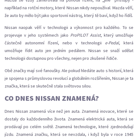
například na rotční motory, které Nissan nikdy nepoužíval. Mazda věří,
že auto by mělo být jako sportovní nástroj, který tě baví, když ho řídíš.
Nissan naopak věří v technologii a výkonnost pro každého. To se
projevuje v jeho systémech jako
ProPILOT Assist
, který umožňuje
částečně autonomní řízení, nebo v technologii
e-Pedal
, která
umožňuje řídit auto jen jedním pedálem. Nissan se snaží udělat
technologii dostupnou pro všechny, nejen pro zkušené řidiče.
Obě značky mají své fanoušky. Ale pokud hledáte auto s historií, která
je spojena s průmyslovou revolucí a globálním rozšířením, Nissan je ta
značka, která se skutečně stala světovou silou.
CO DNES NISSAN ZNAMENÁ?
Dnes Nissan znamená více než jen auta. Znamená inovace, které se
dostaly do každodenního života. Znamená elektrická auta, která se
prodávají po celém světě. Znamená technologie, které zjednodušují
jízdu. Znamená značku, která se nevzdala, i když byla v roce 1945