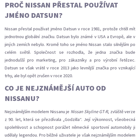
PROČ NISSAN PŘESTAL POUŽÍVAT
JMÉNO DATSUN?
Nissan přestal používat jméno Datsun v roce 1981, protože chtěl mít
jednotnou globální značku. Datsun bylo známé v USA a Evropě, ale v
jiných zemích nebylo. Kromě toho se jméno Nissan stalo silnějším po
celém světě. Společnost se rozhodla, že jedna značka bude
jednodušší pro marketing, pro zákazníky a pro výrobní řetězec.
Datsun se však vrátil v roce 2013 jako levnější značka pro vznikající
trhy, ale byl opět zrušen v roce 2020.
CO JE NEJZNÁMĚJŠÍ AUTO OD
NISSANU?
Nejznámějším modelem Nissanu je
Nissan Skyline GT-R
, zvláště verze
z 90. let, která se přezdívala „Godzilla“. Její výkonnost, všeobecná
spolehlivost a schopnost porážet německé sportovní automobily ji
udělaly legendou. Pro běžné uživatele je však nejznámějším modelem