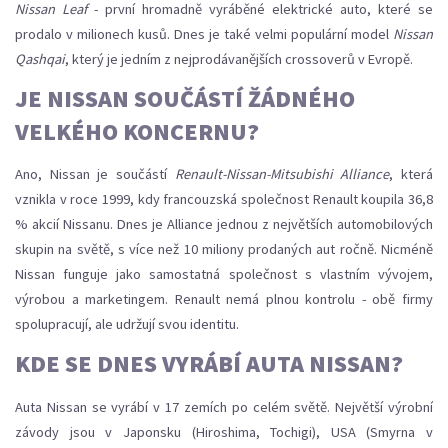
Nissan Leaf
- první hromadně vyráběné elektrické auto, které se
prodalo v milionech kusů. Dnes je také velmi populární model
Nissan
Qashqai
, který je jedním z nejprodávanějších crossoverů v Evropě.
JE NISSAN SOUČÁSTÍ ŽÁDNÉHO
VELKÉHO KONCERNU?
Ano, Nissan je součástí
Renault-Nissan-Mitsubishi Alliance
, která
vznikla v roce 1999, kdy francouzská společnost Renault koupila 36,8
% akcií Nissanu. Dnes je Alliance jednou z největších automobilových
skupin na světě, s více než 10 miliony prodaných aut ročně. Nicméně
Nissan funguje jako samostatná společnost s vlastním vývojem,
výrobou a marketingem. Renault nemá plnou kontrolu - obě firmy
spolupracují, ale udržují svou identitu.
KDE SE DNES VYRÁBÍ AUTA NISSAN?
Auta Nissan se vyrábí v 17 zemích po celém světě. Největší výrobní
závody jsou v Japonsku (Hiroshima, Tochigi), USA (Smyrna v