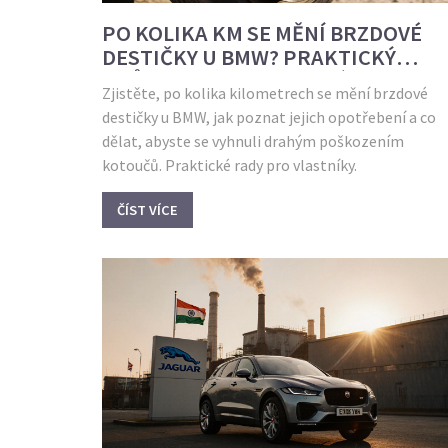
PO KOLIKA KM SE MĚNÍ BRZDOVÉ
DESTIČKY U BMW? PRAKTICKÝ
PRŮVODCE PRO VLASTNÍKY
Zjistěte, po kolika kilometrech se mění brzdové
destičky u BMW, jak poznat jejich opotřebení a co
dělat, abyste se vyhnuli drahým poškozením
kotoučů. Praktické rady pro vlastníky.
ČÍST VÍCE