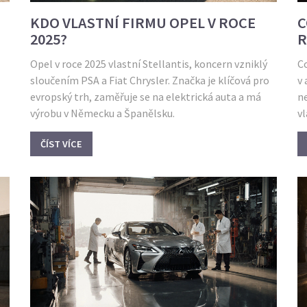
KDO VLASTNÍ FIRMU OPEL V ROCE
C
2025?
R
O
Opel v roce 2025 vlastní Stellantis, koncern vzniklý
C
sloučením PSA a Fiat Chrysler. Značka je klíčová pro
v 
evropský trh, zaměřuje se na elektrická auta a má
n
výrobu v Německu a Španělsku.
vl
ČÍST VÍCE