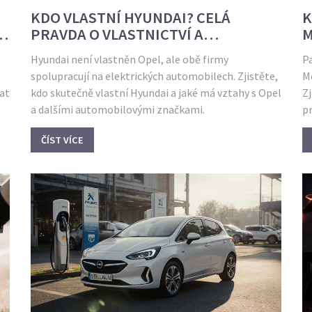
KDO VLASTNÍ HYUNDAI? CELÁ
K
D
PRAVDA O VLASTNICTVÍ A
M
SOUVISLOSTECH S OPEL
P
Hyundai není vlastněn Opel, ale obě firmy
Pa
spolupracují na elektrických automobilech. Zjistěte,
Me
tat
kdo skutečně vlastní Hyundai a jaké má vztahy s Opel
Zj
a dalšími automobilovými značkami.
pr
ČÍST VÍCE