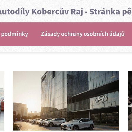
Autodíly Kobercův Raj - Stránka pě
 podmínky
Zásady ochrany osobních údajů