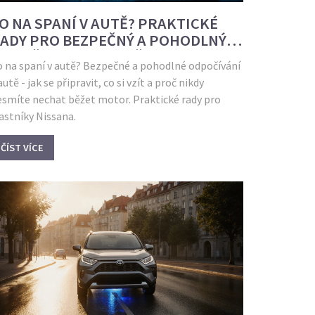
O NA SPANÍ V AUTĚ? PRAKTICKÉ
ADY PRO BEZPEČNÝ A POHODLNÝ
DPOČINEK NA CESTĚ
o na spaní v autě? Bezpečné a pohodlné odpočívání
autě - jak se připravit, co si vzít a proč nikdy
esmíte nechat běžet motor. Praktické rady pro
astníky Nissana.
ČÍST VÍCE