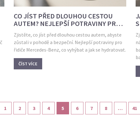
CO JÍST PŘED DLOUHOU CESTOU
J
AUTEM? NEJLEPŠÍ POTRAVINY PRO
S
POHODLNOU JÍZDU S MERCEDES-
Zjistěte, co jíst před dlouhou cestou autem, abyste
Z
BENZ
oč
zůstali v pohodě a bezpeční. Nejlepší potraviny pro
n
řidiče Mercedes-Benz, co vyhýbat a jak se hydratovat.
ba
ba
ČÍST VÍCE
1
2
3
4
5
6
7
8
…
41