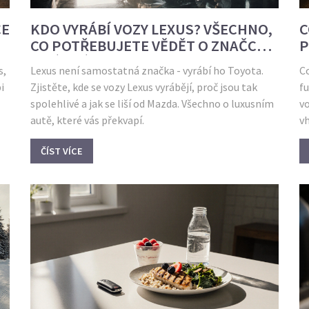
CE
KDO VYRÁBÍ VOZY LEXUS? VŠECHNO,
C
CO POTŘEBUJETE VĚDĚT O ZNAČCE A
P
JEJÍM VÝROBCI
s,
Lexus není samostatná značka - vyrábí ho Toyota.
Co
i
Zjistěte, kde se vozy Lexus vyrábějí, proč jsou tak
fu
spolehlivé a jak se liší od Mazda. Všechno o luxusním
v
autě, které vás překvapí.
v
ČÍST VÍCE