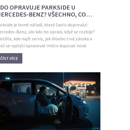
DO OPRAVUJE PARKSIDE U
ERCEDES-BENZ? VŠECHNO, CO
OTŘEBUJETE VĚDĚT
rkside je levné nářadí, které často doprovází
rcedes-Benz, ale kdo ho opraví, když se rozbije?
istěte, kde najít servis, jak dlouho trvá záruka a
oč se vyplatí opravovat místo kupovat nové.
ČÍST VÍCE