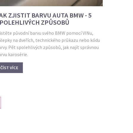
AK ZJISTIT BARVU AUTA BMW - 5
POLEHLIVÝCH ZPŮSOBŮ
jistěte původní barvu svého BMW pomocí VINu,
álepky na dveřích, technického průkazu nebo kódu
rvy. Pět spolehlivých způsobů, jak najít správnou
rvu karosérie.
ČÍST VÍCE