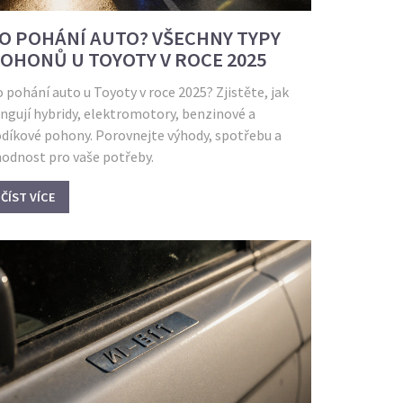
O POHÁNÍ AUTO? VŠECHNY TYPY
OHONŮ U TOYOTY V ROCE 2025
 pohání auto u Toyoty v roce 2025? Zjistěte, jak
ngují hybridy, elektromotory, benzinové a
odíkové pohony. Porovnejte výhody, spotřebu a
hodnost pro vaše potřeby.
ČÍST VÍCE