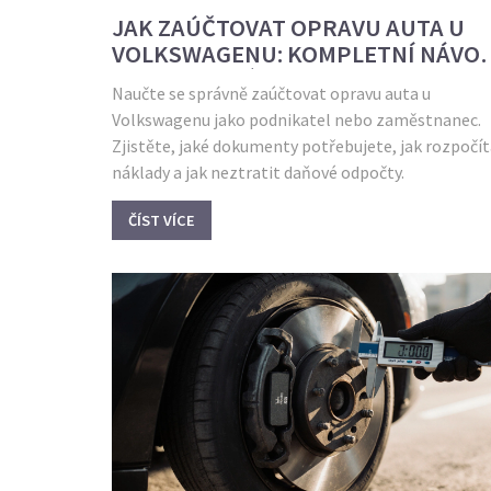
JAK ZAÚČTOVAT OPRAVU AUTA U
VOLKSWAGENU: KOMPLETNÍ NÁVO
PRO VLASTNÍKY
Naučte se správně zaúčtovat opravu auta u
Volkswagenu jako podnikatel nebo zaměstnanec.
Zjistěte, jaké dokumenty potřebujete, jak rozpočí
náklady a jak neztratit daňové odpočty.
ČÍST VÍCE