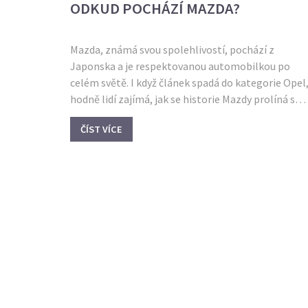
ODKUD POCHÁZÍ MAZDA?
Mazda, známá svou spolehlivostí, pochází z
Japonska a je respektovanou automobilkou po
celém světě. I když článek spadá do kategorie Opel
hodně lidí zajímá, jak se historie Mazdy prolíná s
japonskou kulturou a technologickými inovacemi.
ČÍST VÍCE
Pro fanoušky motorů a technologií nabízí Mazda
spoustu inspirace. V textu se dozvíte více o původu
této silné automobilky a jak se její strategie liší od
ostatních výrobců.