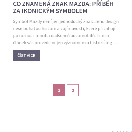
CO ZNAMENÁ ZNAK MAZDA: PŘÍBĚH
ZA IKONICKÝM SYMBOLEM
Symbol Mazdy není jen jednoduchý znak. Jeho design
nese bohatou historii a zajímavosti, které přitahují
,
pozornost mnoha nadšenců automobilů. Tento
článek vás provede nejen významem a historií loga
Mazdy, ale také odhalí jeho spojitosti s filosofií a vizí
ČÍST VÍCE
společnosti. Pokud vás zajímají netradiční příběhy za
známými značkami, je tohle čtení pro vás. Možná se
dozvíte i něco nového o autech obecně.
1
2