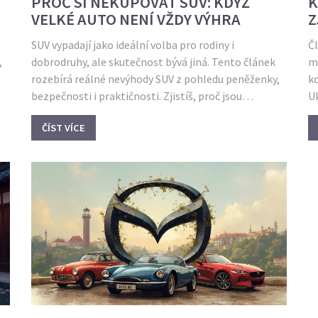
PROČ SI NEKUPOVAT SUV: KDYŽ
K
VELKÉ AUTO NENÍ VŽDY VÝHRA
Z
V
SUV vypadají jako ideální volba pro rodiny i
Čl
,
dobrodruhy, ale skutečnost bývá jiná. Tento článek
má
rozebírá reálné nevýhody SUV z pohledu peněženky,
ko
bezpečnosti i praktičnosti. Zjistíš, proč jsou
Uk
me
provozní náklady vyšší, kde jejich jízdní vlastnosti
o
ČÍST VÍCE
du
pokulhávají a v čem mohou být menší auta jako Opel
pr
dí
rozumnější volbou. Dostaneš tipy, jak se nenechat
v
nachytat trendy, které nemusí dávat smysl pro
běžné ježdění. Podíváme se i na to, proč SUV nejsou
vždy komfortní ani pro rodiny.