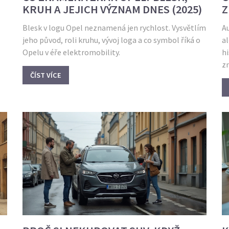
KRUH A JEJICH VÝZNAM DNES (2025)
Z
A
Blesk v logu Opel neznamená jen rychlost. Vysvětlím
A
jeho původ, roli kruhu, vývoj loga a co symbol říká o
al
Opelu v éře elektromobility.
hi
zn
ČÍST VÍCE
au
kt
r
Na
na