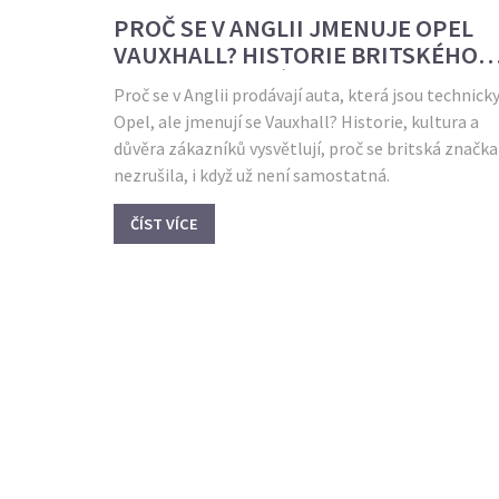
PROČ SE V ANGLII JMENUJE OPEL
VAUXHALL? HISTORIE BRITSKÉHO
AUTOMOBILOVÉHO MARKU
Proč se v Anglii prodávají auta, která jsou technick
Opel, ale jmenují se Vauxhall? Historie, kultura a
důvěra zákazníků vysvětlují, proč se britská značka
nezrušila, i když už není samostatná.
ČÍST VÍCE