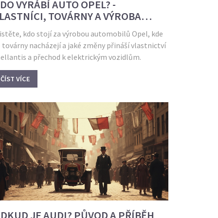
DO VYRÁBÍ AUTO OPEL? -
LASTNÍCI, TOVÁRNY A VÝROBA
 ROCE 2025
istěte, kdo stojí za výrobou automobilů Opel, kde
 továrny nacházejí a jaké změny přináší vlastnictví
ellantis a přechod k elektrickým vozidlům.
ČÍST VÍCE
DKUD JE AUDI? PŮVOD A PŘÍBĚH