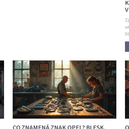
K
V
V
Zj
se
St
CO ZNAMENÁ ZNAK OPEL? BLESK,
O