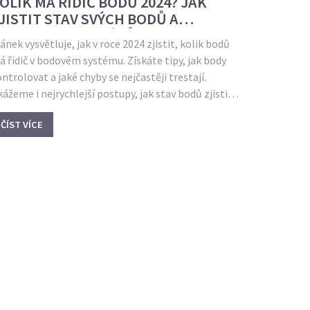
OLIK MÁ ŘIDIČ BODŮ 2024? JAK
JISTIT STAV SVÝCH BODŮ A
YHNOUT SE MALÉRŮM
ánek vysvětluje, jak v roce 2024 zjistit, kolik bodů
 řidič v bodovém systému. Získáte tipy, jak body
ntrolovat a jaké chyby se nejčastěji trestají.
ážeme i nejrychlejší postupy, jak stav bodů zjistit
nline nebo osobně. Přiblížíme změny v pravidlech
ČÍST VÍCE
o letošní rok a poradíme, na co si dát pozor, aby
ám body zůstávaly ušetřeny.