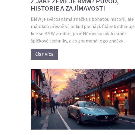
Z JAKÉ ZEMĚ JE BMW? PŮVOD,
HISTORIE A ZAJÍMAVOSTI
BMW je světoznámá značka s bohatou historií, ale
málokdo přesně ví, odkud pochází. Článek odhaluje
kde se BMW zrodilo, proč Německo udalo směr
špičkové techniky, a co znamená logo značky.
Porovnáme BMW s jinými automobilkami a přidá
ČÍST VÍCE
pár tipů pro milovníky aut, kteří chtějí BMW oprav
poznat. Dočtete se i několik faktů, které většina li
o BMW netuší.