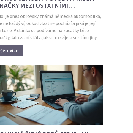
NAČKY MEZI OSTATNÍMI
UTOMOBILY
udi je dnes obrovsky známá německá automobilka,
e ne každý ví, odkud vlastně pochází a jaká je její
storie. V článku se podíváme na začátky této
ačky, kdo za ní stál a jak se rozvíjela ve stínu jiných
tomobilek, třeba Opelu. Dozvíte se i zajímavosti,
ČÍST VÍCE
eré běžně na internetu nenajdete. Vysvětlím
ozdíly mezi Audi a ostatními známými značkami.
bídnu praktické tipy, jak poznat originální Audi a
 co si dát pozor při výběru auta této značky.