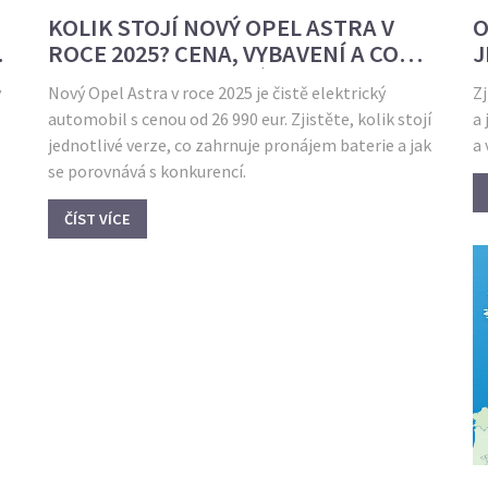
KOLIK STOJÍ NOVÝ OPEL ASTRA V
O
ROCE 2025? CENA, VYBAVENÍ A CO
J
DOSTANETE ZA PENÍZE
y
Nový Opel Astra v roce 2025 je čistě elektrický
Zj
automobil s cenou od 26 990 eur. Zjistěte, kolik stojí
a 
jednotlivé verze, co zahrnuje pronájem baterie a jak
a 
se porovnává s konkurencí.
ČÍST VÍCE