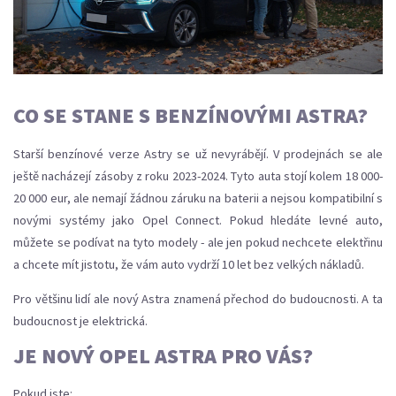
CO SE STANE S BENZÍNOVÝMI ASTRA?
Starší benzínové verze Astry se už nevyrábějí. V prodejnách se ale
ještě nacházejí zásoby z roku 2023-2024. Tyto auta stojí kolem 18 000-
20 000 eur, ale nemají žádnou záruku na baterii a nejsou kompatibilní s
novými systémy jako Opel Connect. Pokud hledáte levné auto,
můžete se podívat na tyto modely - ale jen pokud nechcete elektřinu
a chcete mít jistotu, že vám auto vydrží 10 let bez velkých nákladů.
Pro většinu lidí ale nový Astra znamená přechod do budoucnosti. A ta
budoucnost je elektrická.
JE NOVÝ OPEL ASTRA PRO VÁS?
Pokud jste: