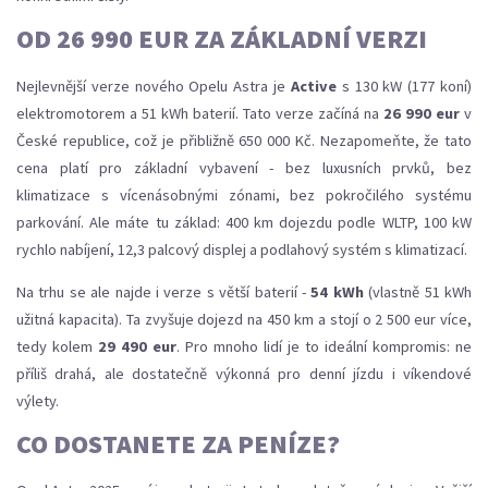
OD 26 990 EUR ZA ZÁKLADNÍ VERZI
Nejlevnější verze nového Opelu Astra je
Active
s 130 kW (177 koní)
elektromotorem a 51 kWh baterií. Tato verze začíná na
26 990 eur
v
České republice, což je přibližně 650 000 Kč. Nezapomeňte, že tato
cena platí pro základní vybavení - bez luxusních prvků, bez
klimatizace s vícenásobnými zónami, bez pokročilého systému
parkování. Ale máte tu základ: 400 km dojezdu podle WLTP, 100 kW
rychlo nabíjení, 12,3 palcový displej a podlahový systém s klimatizací.
Na trhu se ale najde i verze s větší baterií -
54 kWh
(vlastně 51 kWh
užitná kapacita). Ta zvyšuje dojezd na 450 km a stojí o 2 500 eur více,
tedy kolem
29 490 eur
. Pro mnoho lidí je to ideální kompromis: ne
příliš drahá, ale dostatečně výkonná pro denní jízdu i víkendové
výlety.
CO DOSTANETE ZA PENÍZE?