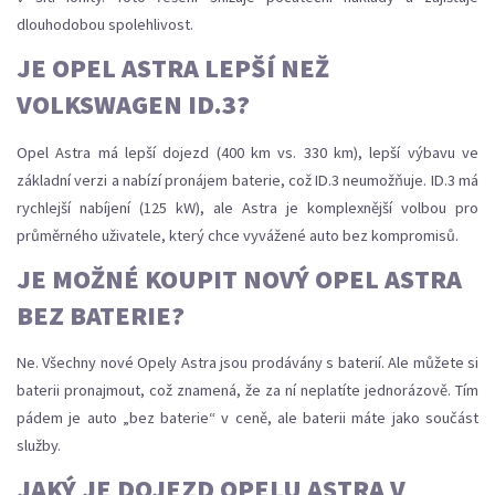
dlouhodobou spolehlivost.
JE OPEL ASTRA LEPŠÍ NEŽ
VOLKSWAGEN ID.3?
Opel Astra má lepší dojezd (400 km vs. 330 km), lepší výbavu ve
základní verzi a nabízí pronájem baterie, což ID.3 neumožňuje. ID.3 má
rychlejší nabíjení (125 kW), ale Astra je komplexnější volbou pro
průměrného uživatele, který chce vyvážené auto bez kompromisů.
JE MOŽNÉ KOUPIT NOVÝ OPEL ASTRA
BEZ BATERIE?
Ne. Všechny nové Opely Astra jsou prodávány s baterií. Ale můžete si
baterii pronajmout, což znamená, že za ní neplatíte jednorázově. Tím
pádem je auto „bez baterie“ v ceně, ale baterii máte jako součást
služby.
JAKÝ JE DOJEZD OPELU ASTRA V