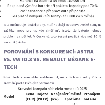
Garance na baterii 8 let nebo 160 000 km
Bezplatná výměna baterie při poklesu kapacity pod 70 %
24/7 asistence a přeprava auta při poruše
Bezplatné nabíjení v síti Ionity (až 1 000 kWh ročně)
Tato možnost je ideální pro ty, kteří nechtějí investovat velké sumy na
začátku, nebo pro ty, kdo chtějí mít jistotu, že baterie nebude
problém za pět let. V Česku už toto řešení používá více než 30 %
zákazníků Astry.
POROVNÁNÍ S KONKURENCÍ: ASTRA
VS. VW ID.3 VS. RENAULT MÉGANE E-
TECH
Když hledáte kompaktní elektromobil, máte tři hlavní volby. Zde je
srovnání podle klíčových parametrů:
Srovnání kompaktních elektromobilů 2025
Cena
Dojezd
Nabíjení
Průměrná
Pronájem
Model
(EUR)
(WLTP)
(kW)
spotřeba
baterie
13,5