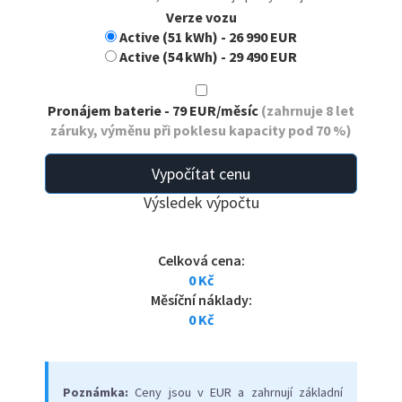
Verze vozu
Active (51 kWh)
- 26 990 EUR
Active (54 kWh)
- 29 490 EUR
Pronájem baterie
- 79 EUR/měsíc
(zahrnuje 8 let
záruky, výměnu při poklesu kapacity pod 70 %)
Vypočítat cenu
Výsledek výpočtu
Celková cena:
0 Kč
Měsíční náklady:
0 Kč
Poznámka:
Ceny jsou v EUR a zahrnují základní