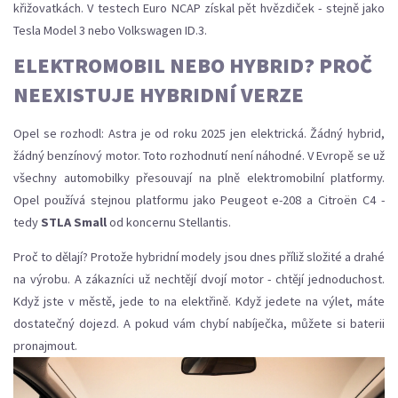
křižovatkách. V testech Euro NCAP získal pět hvězdiček - stejně jako
Tesla Model 3 nebo Volkswagen ID.3.
ELEKTROMOBIL NEBO HYBRID? PROČ
NEEXISTUJE HYBRIDNÍ VERZE
Opel se rozhodl: Astra je od roku 2025 jen elektrická. Žádný hybrid,
žádný benzínový motor. Toto rozhodnutí není náhodné. V Evropě se už
všechny automobilky přesouvají na plně elektromobilní platformy.
Opel používá stejnou platformu jako Peugeot e-208 a Citroën C4 -
tedy
STLA Small
od koncernu Stellantis.
Proč to dělají? Protože hybridní modely jsou dnes příliž složité a drahé
na výrobu. A zákazníci už nechtějí dvojí motor - chtějí jednoduchost.
Když jste v městě, jede to na elektřině. Když jedete na výlet, máte
dostatečný dojezd. A pokud vám chybí nabíječka, můžete si baterii
pronajmout.