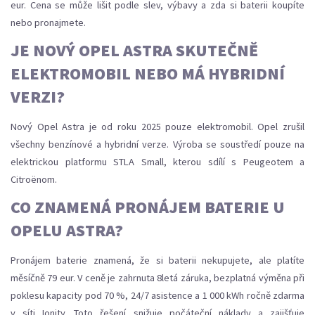
eur. Cena se může lišit podle slev, výbavy a zda si baterii koupíte
nebo pronajmete.
JE NOVÝ OPEL ASTRA SKUTEČNĚ
ELEKTROMOBIL NEBO MÁ HYBRIDNÍ
VERZI?
Nový Opel Astra je od roku 2025 pouze elektromobil. Opel zrušil
všechny benzínové a hybridní verze. Výroba se soustředí pouze na
elektrickou platformu STLA Small, kterou sdílí s Peugeotem a
Citroënom.
CO ZNAMENÁ PRONÁJEM BATERIE U
OPELU ASTRA?
Pronájem baterie znamená, že si baterii nekupujete, ale platíte
měsíčně 79 eur. V ceně je zahrnuta 8letá záruka, bezplatná výměna při
poklesu kapacity pod 70 %, 24/7 asistence a 1 000 kWh ročně zdarma
v síti Ionity. Toto řešení snižuje počáteční náklady a zajišťuje