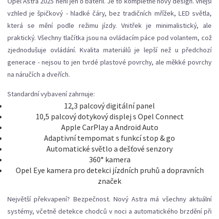
Opel Astra 2025 není jen o baterii. Je to kompletně nový design. Vnější
vzhled je špičkový - hladké čáry, bez tradičních mřížek, LED světla,
která se mění podle režimu jízdy. Vnitřek je minimalistický, ale
praktický. Všechny tlačítka jsou na ovládacím páce pod volantem, což
zjednodušuje ovládání. Kvalita materiálů je lepší než u předchozí
generace - nejsou to jen tvrdé plastové povrchy, ale měkké povrchy
na náručích a dveřích.
Standardní vybavení zahrnuje:
12,3 palcový digitální panel
10,5 palcový dotykový displej s Opel Connect
Apple CarPlay a Android Auto
Adaptivní tempomat s funkcí stop & go
Automatické světlo a dešťové senzory
360° kamera
Opel Eye kamera pro detekci jízdních pruhů a dopravních
značek
Největší překvapení? Bezpečnost. Nový Astra má všechny aktuální
systémy, včetně detekce chodců v noci a automatického brzdění při