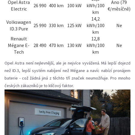
Opel Astra
Ano (79
26 990
400 km
100 kW
kWh/100
Electric
€/měsíčně)
km
14,2
Volkswagen
25 990
330 km
125 kW
kWh/100
Ne
ID.3 Pure
km
Renault
12,8
Mégane E-
28 490
470 km
130 kW
kWh/100
Ne
Tech
km
Opel Astra není nejlevnější, ale je nejvíce vyvážená. Má lepší dojezd
než ID.3, lepší systém nabíjení než Mégane a navíc nabízí pronájem
baterie - což žádná jiná z těchto tří značek neumožňuje. Pro mnoho
českých zákazníků je to klíčový faktor.