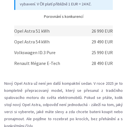
vybavení. V ČR platí přibližně 1 EUR = 24 Kč.
Porovnání s konkurencí
Opel Astra 51 kWh
26 990 EUR
Opel Astra 54 kWh
29 490 EUR
Volkswagen ID.3 Pure
25 990 EUR
Renault Mégane E-Tech
28 490 EUR
Nový Opel Astra už není jen další kompaktní sedan. V roce 2025 je to
kompletně přepracovaný model, který se přesunul z tradičního
spalovacího motoru do světa elektromobilů. Pokud se ptáte, kolik
stojí nový Opel Astra, odpověď není jednoduchá - záleží na tom, jaký
verzi si vyberete, jaké máte slevy a zda chcete baterii koupit nebo
pronajmout. Ale pojďme to rozebrat po krocích, bez přehánění a s
konkrétními čísly.