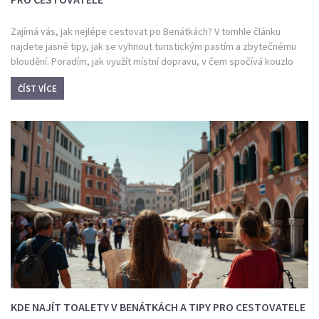
Zajímá vás, jak nejlépe cestovat po Benátkách? V tomhle článku
najdete jasné tipy, jak se vyhnout turistickým pastím a zbytečnému
bloudění. Poradím, jak využít místní dopravu, v čem spočívá kouzlo
lodních linek a kde je lepší jít po svých. Možná se překvapíte, proč je
ČÍST VÍCE
právě v Benátkách auto spíš na obtíž. Už žádné zmatené plánování –
tady se dozvíte vše důležité pro klidný pohyb po městě.
KDE NAJÍT TOALETY V BENÁTKÁCH A TIPY PRO CESTOVATELE