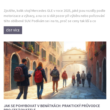
Zjistěte, kolik stojí Mercedes GLE v roce 2025, jaké jsou rozdíly podle
motorizace a výbavy, a na co si dát pozor při výběru nebo pořizování
této oblíbené SUV. Podívám se i na to, proč se ceny tak liší a co
všechno může výslednou částku navyšovat. Poradím, jak ušetřit za
ČÍST VÍCE
příplatky a kde mají GLE opravdu smysl. Nechybí ani informace o
zajímavých srovnáních s konkurencí a jak řešit cenu při operativním
leasingu. Tenhle článek ti pomůže udělat si jasno ještě před vstupem
do showroomu.
JAK SE POHYBOVAT V BENÁTKÁCH: PRAKTICKÝ PRŮVODCE
PRO CESTOVATELE