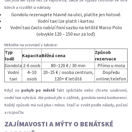
taxi jsou ale vyšší než za vaporetta, takže se vyplatí cestovat ve více
lidech a rozdělit si náklady.
Gondolu rezervujete hlavně na ulici, platíte jen hotově.
Vodní taxi lze platit i kartou.
Vodní taxi často nabízí fixní sazbu na letiště Marco Polo
(obvykle 120 – 150 eur za loď).
Mrkněte na srovnání v tabulce:
Typ
Způsob
Kapacita
Běžná cena
lodě
rezervace
Gondola
2-6 osob
80–120 € / 30 min
Přímo u mola
Vodní
4–10
20–25 € / osoba centrum,
Dopředu
taxi
osob
120+ € letiště
online/telefon
Když na
pohyb po městě
fakt spěcháte nebo chcete soukromí,
vodní taxi vyhrává. Ale pokud jde o zážitek, gondola nemá konkurenci.
Každý způsob má svá plus i mínus. Stačí si zvolit podle nálady, počasí
a rozpočtu.
ZAJÍMAVOSTI A MÝTY O BENÁTSKÉ