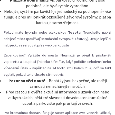
Piazzale Roma
nabízí víc parkovacích domů, ceny jsou
podobné, ale bývá rychle vyprodáno.
Nebojte, systém parkoviště je jednoduchý na pochopení – vše
funguje přes milionkrát ozkoušené závorové systémy, platba
kartou je samozřejmost.
Pokud máte hybridní nebo elektrickou
Toyotu
, Tronchetto nabízí
nabíjecí místa (používají standardní evropské zásuvky). Jen je lepší si
nabíječku rezervovat přes web parkoviště.
Zaparkováno? Vyrážíte do města. Nejsnazší je přejít k přístavišti
vaporetta a koupit si jízdenku. Ušetříte, když pořídíte celodenní nebo
vícedenní lístek – například na 24 hodin stojí kolem 25 €, což se fakt
vyplatí, pokud toho chcete stihnout víc.
Pozor na věci v autě
– Benátky jsou bezpečné, ale raději
cennosti nenechávejte na očích.
Před cestou si ověřte aktuální informace o uzavírkách nebo
velkých akcích; některé slavnosti dovedou centrum úplně
ucpat a parkoviště pak praskají ve švech.
Pro hromadnou dopravu funguje super aplikace AVM Venezia Official,