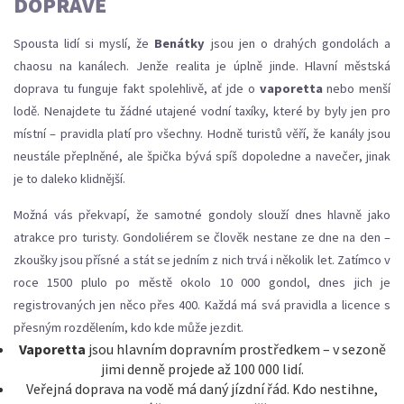
DOPRAVĚ
Spousta lidí si myslí, že
Benátky
jsou jen o drahých gondolách a
chaosu na kanálech. Jenže realita je úplně jinde. Hlavní městská
doprava tu funguje fakt spolehlivě, ať jde o
vaporetta
nebo menší
lodě. Nenajdete tu žádné utajené vodní taxíky, které by byly jen pro
místní – pravidla platí pro všechny. Hodně turistů věří, že kanály jsou
neustále přeplněné, ale špička bývá spíš dopoledne a navečer, jinak
je to daleko klidnější.
Možná vás překvapí, že samotné gondoly slouží dnes hlavně jako
atrakce pro turisty. Gondoliérem se člověk nestane ze dne na den –
zkoušky jsou přísné a stát se jedním z nich trvá i několik let. Zatímco v
roce 1500 plulo po městě okolo 10 000 gondol, dnes jich je
registrovaných jen něco přes 400. Každá má svá pravidla a licence s
přesným rozdělením, kdo kde může jezdit.
Vaporetta
jsou hlavním dopravním prostředkem – v sezoně
jimi denně projede až 100 000 lidí.
Veřejná doprava na vodě má daný jízdní řád. Kdo nestihne,