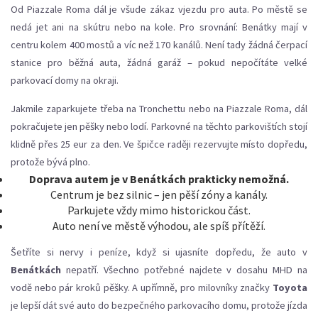
Od Piazzale Roma dál je všude zákaz vjezdu pro auta. Po městě se
nedá jet ani na skútru nebo na kole. Pro srovnání: Benátky mají v
centru kolem 400 mostů a víc než 170 kanálů. Není tady žádná čerpací
stanice pro běžná auta, žádná garáž – pokud nepočítáte velké
parkovací domy na okraji.
Jakmile zaparkujete třeba na Tronchettu nebo na Piazzale Roma, dál
pokračujete jen pěšky nebo lodí. Parkovné na těchto parkovištích stojí
klidně přes 25 eur za den. Ve špičce raději rezervujte místo dopředu,
protože bývá plno.
Doprava autem je v Benátkách prakticky nemožná.
Centrum je bez silnic – jen pěší zóny a kanály.
Parkujete vždy mimo historickou část.
Auto není ve městě výhodou, ale spíš přítěží.
Šetříte si nervy i peníze, když si ujasníte dopředu, že auto v
Benátkách
nepatří. Všechno potřebné najdete v dosahu MHD na
vodě nebo pár kroků pěšky. A upřímně, pro milovníky značky
Toyota
je lepší dát své auto do bezpečného parkovacího domu, protože jízda