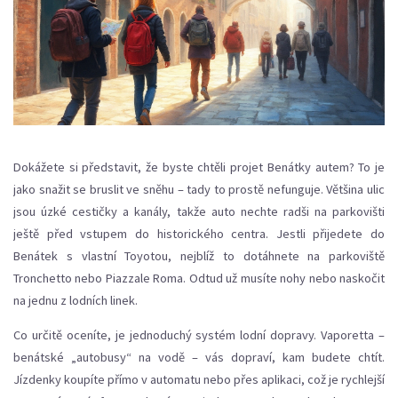
Dokážete si představit, že byste chtěli projet Benátky autem? To je
jako snažit se bruslit ve sněhu – tady to prostě nefunguje. Většina ulic
jsou úzké cestičky a kanály, takže auto nechte radši na parkovišti
ještě před vstupem do historického centra. Jestli přijedete do
Benátek s vlastní Toyotou, nejblíž to dotáhnete na parkoviště
Tronchetto nebo Piazzale Roma. Odtud už musíte nohy nebo naskočit
na jednu z lodních linek.
Co určitě oceníte, je jednoduchý systém lodní dopravy. Vaporetta –
benátské „autobusy“ na vodě – vás dopraví, kam budete chtít.
Jízdenky koupíte přímo v automatu nebo přes aplikaci, což je rychlejší