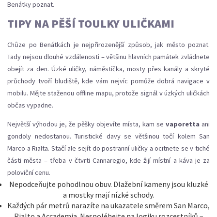
Benátky poznat.
TIPY NA PĚŠÍ TOULKY ULIČKAMI
Chůze po Benátkách je nejpřirozenější způsob, jak město poznat.
Tady nejsou dlouhé vzdálenosti – většinu hlavních památek zvládnete
obejít za den. Úzké uličky, náměstíčka, mosty přes kanály a skryté
průchody tvoří bludiště, kde vám nejvíc pomůže dobrá navigace v
mobilu. Mějte staženou offline mapu, protože signál v úzkých uličkách
občas vypadne.
Největší výhodou je, že pěšky objevíte místa, kam se
vaporetta
ani
gondoly nedostanou. Turistické davy se většinou točí kolem San
Marco a Rialta. Stačí ale sejít do postranní uličky a ocitnete se v tiché
části města – třeba v čtvrti Cannaregio, kde žijí místní a káva je za
poloviční cenu.
Nepodceňujte pohodlnou obuv. Dlažební kameny jsou kluzké
a mostky mají nízké schody.
Každých pár metrů narazíte na ukazatele směrem San Marco,
Rialto a Accademia. Nespoléhejte na logiku rozcestníků –