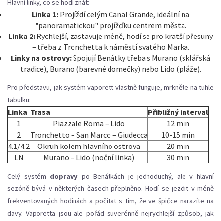
Hlavní linky, co se hodí znát:
Linka 1:
Projíždí celým Canal Grande, ideální na
"panoramatickou" projížďku centrem města.
Linka 2:
Rychlejší, zastavuje méně, hodí se pro kratší přesuny
– třeba z Tronchetta k náměstí svatého Marka.
Linky na ostrovy:
Spojují Benátky třeba s Murano (sklářská
tradice), Burano (barevné domečky) nebo Lido (pláže).
Pro představu, jak systém vaporett vlastně funguje, mrkněte na tuhle
tabulku:
Linka
Trasa
Přibližný interval
1
Piazzale Roma – Lido
12 min
2
Tronchetto – San Marco – Giudecca
10-15 min
4.1/4.2
Okruh kolem hlavního ostrova
20 min
LN
Murano – Lido (noční linka)
30 min
Celý systém
dopravy
po Benátkách je jednoduchý, ale v hlavní
sezóně bývá v některých časech přeplněno. Hodí se jezdit v méně
frekventovaných hodinách a počítat s tím, že ve špičce narazíte na
davy. Vaporetta jsou ale pořád suverénně nejrychlejší způsob, jak