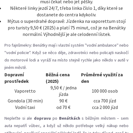
musí čekat nebo jet pěšky.
Některé linky jezdí 24/7, třeba linka číslo 1, díky které se
dostanete do centra kdykoliv.
Mýtus o superdrahé dopravě: Jízdenka na vaporettum stojí
pro turisty 9,50 € (2025) a platí 75 minut, což je na Benátky
normální. Výhodnější je ale celodenní lístek.
Pro fajnšmekry: Benátky mají i vlastní systém "vodní ambulance" nebo
"vodní policie". Když se něco děje, zdravotníci nebo policajti naskočí
do motorové lodi a vyráží na místo stejně rychle jako někdo v autě v
jiném městě.
Dopravní
Běžná cena
Průměrné využití za
prostředek
(2025)
den
9,50 € / jedna
Vaporetto
100 000 osob
jízda
Gondola (30 min)
90 €
cca 700 jízd
Vodní taxi
od 70 €
cca 2 000 jízd
Nepleťte si ale
dopravu
po
Benátkách
s běžným městem – sem
auta nepatří vůbec, a když už někdo potřebuje velký nákup nebo