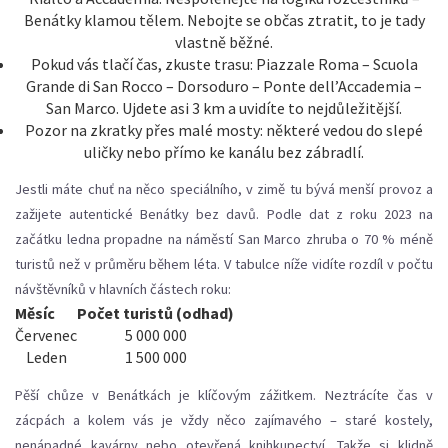
Benátky klamou tělem. Nebojte se občas ztratit, to je tady
vlastně běžné.
Pokud vás tlačí čas, zkuste trasu: Piazzale Roma – Scuola
Grande di San Rocco – Dorsoduro – Ponte dell’Accademia –
San Marco. Ujdete asi 3 km a uvidíte to nejdůležitější.
Pozor na zkratky přes malé mosty: některé vedou do slepé
uličky nebo přímo ke kanálu bez zábradlí.
Jestli máte chuť na něco speciálního, v zimě tu bývá menší provoz a
zažijete autentické Benátky bez davů. Podle dat z roku 2023 na
začátku ledna propadne na náměstí San Marco zhruba o 70 % méně
turistů než v průměru během léta. V tabulce níže vidíte rozdíl v počtu
návštěvníků v hlavních částech roku:
Měsíc
Počet turistů (odhad)
Červenec
5 000 000
Leden
1 500 000
Pěší chůze v Benátkách je klíčovým zážitkem. Neztrácíte čas v
zácpách a kolem vás je vždy něco zajímavého – staré kostely,
nenápadné kavárny nebo otevřená knihkupectví. Takže si klidně