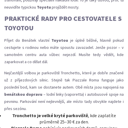
stěhování, používají speciální nákladní lodě. To je taky důvod, proč tu
neuvidíte typickou
Toyotu
projíždět mosty.
PRAKTICKÉ RADY PRO CESTOVATELE S
TOYOTOU
Přijet do Benátek vlastní
Toyotou
je úplně běžné, hlavně pokud
cestujete s rodinou nebo máte spoustu zavazadel. Jenže pozor – v
samotném centru auta vůbec nejezdí. Musíte tedy vědět, kde
zaparkovat a co dělat dál.
Nejčastější volbou je parkoviště Tronchetto, které je dobře značené
už z příjezdových silnic. Stejně tak Piazzale Roma funguje jako
poslední bod, kam se dostanete autem. Obě místa jsou napojená na
benátskou dopravu
– lodní linky (vaporetta) i autobusové spoje na
pevninu. Parkování není nejlevnější, ale místo tady obvykle najdete i
přes sezónu.
Tronchetto je velké kryté parkoviště
, kde zaplatíte
průměrně 25–30 € za den.