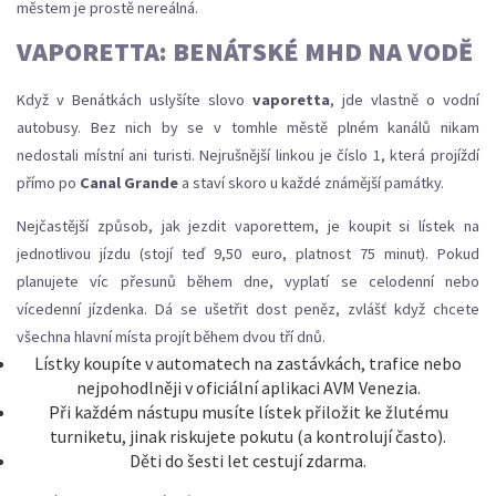
městem je prostě nereálná.
VAPORETTA: BENÁTSKÉ MHD NA VODĚ
Když v Benátkách uslyšíte slovo
vaporetta
, jde vlastně o vodní
autobusy. Bez nich by se v tomhle městě plném kanálů nikam
nedostali místní ani turisti. Nejrušnější linkou je číslo 1, která projíždí
přímo po
Canal Grande
a staví skoro u každé známější památky.
Nejčastější způsob, jak jezdit vaporettem, je koupit si lístek na
jednotlivou jízdu (stojí teď 9,50 euro, platnost 75 minut). Pokud
planujete víc přesunů během dne, vyplatí se celodenní nebo
vícedenní jízdenka. Dá se ušetřit dost peněz, zvlášť když chcete
všechna hlavní místa projít během dvou tří dnů.
Lístky koupíte v automatech na zastávkách, trafice nebo
nejpohodlněji v oficiální aplikaci AVM Venezia.
Při každém nástupu musíte lístek přiložit ke žlutému
turniketu, jinak riskujete pokutu (a kontrolují často).
Děti do šesti let cestují zdarma.