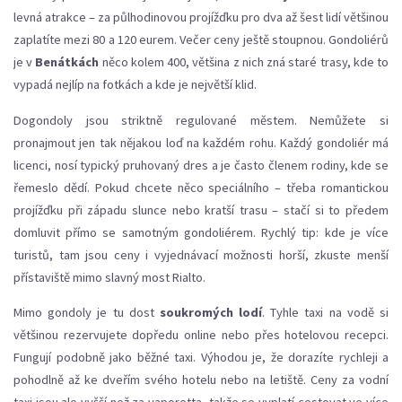
levná atrakce – za půlhodinovou projížďku pro dva až šest lidí většinou
zaplatíte mezi 80 a 120 eurem. Večer ceny ještě stoupnou. Gondoliérů
je v
Benátkách
něco kolem 400, většina z nich zná staré trasy, kde to
vypadá nejlíp na fotkách a kde je největší klid.
Dogondoly jsou striktně regulované městem. Nemůžete si
pronajmout jen tak nějakou loď na každém rohu. Každý gondoliér má
licenci, nosí typický pruhovaný dres a je často členem rodiny, kde se
řemeslo dědí. Pokud chcete něco speciálního – třeba romantickou
projížďku při západu slunce nebo kratší trasu – stačí si to předem
domluvit přímo se samotným gondoliérem. Rychlý tip: kde je více
turistů, tam jsou ceny i vyjednávací možnosti horší, zkuste menší
přístaviště mimo slavný most Rialto.
Mimo gondoly je tu dost
soukromých lodí
. Tyhle taxi na vodě si
většinou rezervujete dopředu online nebo přes hotelovou recepci.
Fungují podobně jako běžné taxi. Výhodou je, že dorazíte rychleji a
pohodlně až ke dveřím svého hotelu nebo na letiště. Ceny za vodní