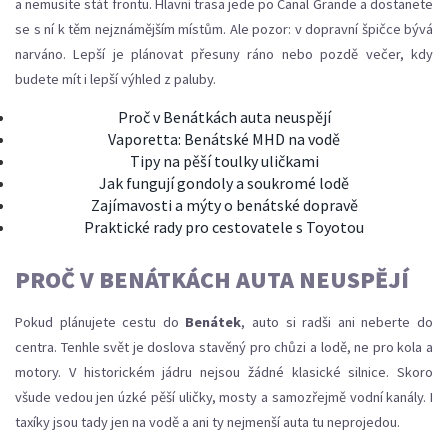
a nemusíte stát frontu. Hlavní trasa jede po Canal Grande a dostanete
se s ní k těm nejznámějším místům. Ale pozor: v dopravní špičce bývá
narváno. Lepší je plánovat přesuny ráno nebo pozdě večer, kdy
budete mít i lepší výhled z paluby.
Proč v Benátkách auta neuspějí
Vaporetta: Benátské MHD na vodě
Tipy na pěší toulky uličkami
Jak fungují gondoly a soukromé lodě
Zajímavosti a mýty o benátské dopravě
Praktické rady pro cestovatele s Toyotou
PROČ V BENÁTKÁCH AUTA NEUSPĚJÍ
Pokud plánujete cestu do
Benátek
, auto si radši ani neberte do
centra. Tenhle svět je doslova stavěný pro chůzi a lodě, ne pro kola a
motory. V historickém jádru nejsou žádné klasické silnice. Skoro
všude vedou jen úzké pěší uličky, mosty a samozřejmě vodní kanály. I
taxíky jsou tady jen na vodě a ani ty nejmenší auta tu neprojedou.