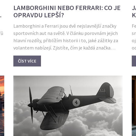
LAMBORGHINI NEBO FERRARI: CO JE
J
OPRAVDU LEPŠÍ?
K
Lamborghini a Ferrari jsou dvě nejslavnější značky
Fe
řů
sportovních aut na světě. V článku porovnám jejich
sn
hlavní rozdíly, přiblížím historii i to, jaké zážitky za
o
volantem nabízejí. Zjistíte, čím je každá značka
od
typická a na co si dát pozor při výběru. Přidám pár
po
ČÍST VÍCE
zajímavostí z praxe a ukážu, co by vám u těchto
supersportů nemělo uniknout. Pokud přemýšlíte,
který z nich je lepší, tenhle článek vám otevře oči.