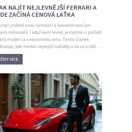
AK NAJÍT NEJLEVNĚJŠÍ FERRARI A
DE ZAČÍNÁ CENOVÁ LAŤKA
rrari známé svou rychlostí a luxusem není jen
em milionářů. I když není levné, je možné si pořídit
jetý model za snesitelnou cenu. Tento článek
haluje, kde hledat nejlepší nabídky a na co si dát
zor při koupi nejlevnějšího Ferrari.
ČÍST VÍCE