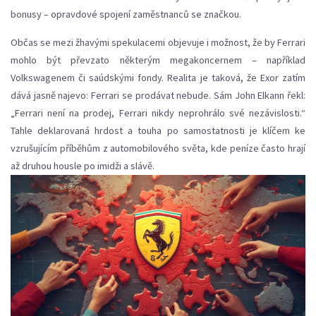
bonusy – opravdové spojení zaměstnanců se značkou.
Občas se mezi žhavými spekulacemi objevuje i možnost, že by Ferrari
mohlo být převzato některým megakoncernem – například
Volkswagenem či saúdskými fondy. Realita je taková, že Exor zatím
dává jasně najevo: Ferrari se prodávat nebude. Sám John Elkann řekl:
„Ferrari není na prodej, Ferrari nikdy neprohrálo své nezávislosti.“
Tahle deklarovaná hrdost a touha po samostatnosti je klíčem ke
vzrušujícím příběhům z automobilového světa, kde peníze často hrají
až druhou housle po imidži a slávě.