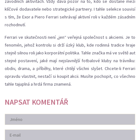
závodních aktivitách. Vždy dává pozor na to, kdo se dostane mezi
klíčové dodavatele nebo strategické partnery. I tahle selekce souvisí
s tím, že Exor a Piero Ferrari sehrávají aktivní roli v každém zásadním
rozhodnutí.
Ferrari ve skutečnosti není „jen“ veřejná společnost s akciemi. Je to
fenomén, jehož kontrolu si drží úzký klub, kde rodinná tradice hraje
stejně silnou roli jako korporátní politika. Tahle značka má ve světě aut
stejné postavení, jaké mají nejslavnější fotbalové kluby na trávníku:
obdiv, drama, a příběhy, které chtějí všichni slyšet. Chcete-li Ferrari
opravdu vlastnit, nestačí si koupit akcii. Musíte pochopit, co všechno
tahle tajuplná a hrdá firma znamená.
NAPSAT KOMENTÁŘ