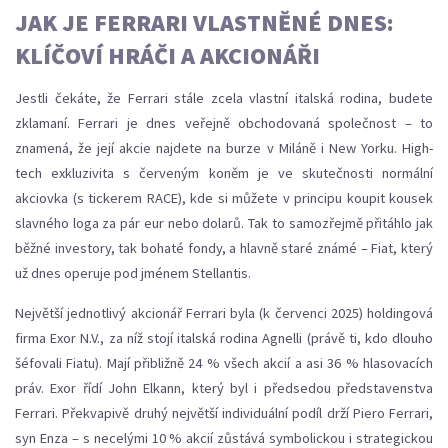
JAK JE FERRARI VLASTNĚNÉ DNES:
KLÍČOVÍ HRÁČI A AKCIONÁŘI
Jestli čekáte, že Ferrari stále zcela vlastní italská rodina, budete
zklamaní. Ferrari je dnes veřejně obchodovaná společnost – to
znamená, že její akcie najdete na burze v Miláně i New Yorku. High-
tech exkluzivita s červeným koněm je ve skutečnosti normální
akciovka (s tickerem RACE), kde si můžete v principu koupit kousek
slavného loga za pár eur nebo dolarů. Tak to samozřejmě přitáhlo jak
běžné investory, tak bohaté fondy, a hlavně staré známé – Fiat, který
už dnes operuje pod jménem Stellantis.
Největší jednotlivý akcionář Ferrari byla (k červenci 2025) holdingová
firma Exor N.V., za níž stojí italská rodina Agnelli (právě ti, kdo dlouho
šéfovali Fiatu). Mají přibližně 24 % všech akcií a asi 36 % hlasovacích
práv. Exor řídí John Elkann, který byl i předsedou představenstva
Ferrari. Překvapivě druhý největší individuální podíl drží Piero Ferrari,
syn Enza – s necelými 10 % akcií zůstává symbolickou i strategickou