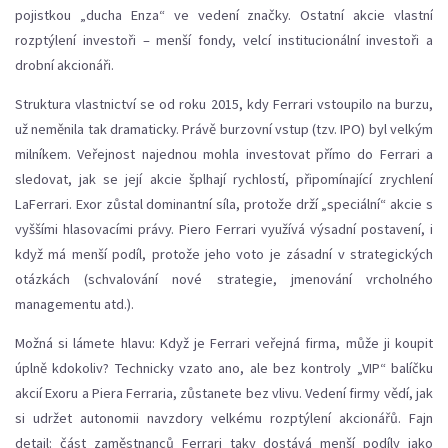
pojistkou „ducha Enza“ ve vedení značky. Ostatní akcie vlastní
rozptýlení investoři – menší fondy, velcí institucionální investoři a
drobní akcionáři.
Struktura vlastnictví se od roku 2015, kdy Ferrari vstoupilo na burzu,
už neměnila tak dramaticky. Právě burzovní vstup (tzv. IPO) byl velkým
milníkem. Veřejnost najednou mohla investovat přímo do Ferrari a
sledovat, jak se její akcie šplhají rychlostí, připomínající zrychlení
LaFerrari. Exor zůstal dominantní síla, protože drží „speciální“ akcie s
vyššími hlasovacími právy. Piero Ferrari využívá výsadní postavení, i
když má menší podíl, protože jeho voto je zásadní v strategických
otázkách (schvalování nové strategie, jmenování vrcholného
managementu atd.).
Možná si lámete hlavu: Když je Ferrari veřejná firma, může ji koupit
úplně kdokoliv? Technicky vzato ano, ale bez kontroly „VIP“ balíčku
akcií Exoru a Piera Ferraria, zůstanete bez vlivu. Vedení firmy vědí, jak
si udržet autonomii navzdory velkému rozptýlení akcionářů. Fajn
detail: část zaměstnanců Ferrari taky dostává menší podíly jako