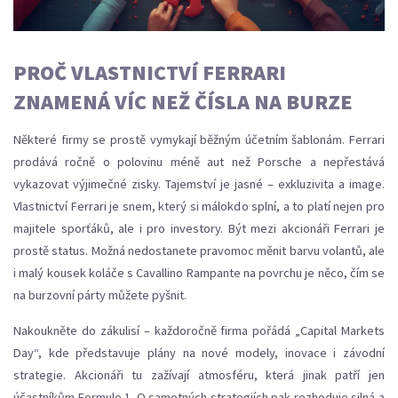
PROČ VLASTNICTVÍ FERRARI
ZNAMENÁ VÍC NEŽ ČÍSLA NA BURZE
Některé firmy se prostě vymykají běžným účetním šablonám. Ferrari
prodává ročně o polovinu méně aut než Porsche a nepřestává
vykazovat výjimečné zisky. Tajemství je jasné – exkluzivita a image.
Vlastnictví Ferrari je snem, který si málokdo splní, a to platí nejen pro
majitele sporťáků, ale i pro investory. Být mezi akcionáři Ferrari je
prostě status. Možná nedostanete pravomoc měnit barvu volantů, ale
i malý kousek koláče s Cavallino Rampante na povrchu je něco, čím se
na burzovní párty můžete pyšnit.
Nakoukněte do zákulisí – každoročně firma pořádá „Capital Markets
Day“, kde představuje plány na nové modely, inovace i závodní
strategie. Akcionáři tu zažívají atmosféru, která jinak patří jen
účastníkům Formule 1. O samotných strategiích pak rozhoduje silná a