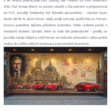
V 90. letech pokračoval růst značky, ale i měnící se svět finančních
trhů. Fiat Group (který se potom sloučil s Chryslerem a přejmenoval
na FCA, později Stellantis) byl hlavním akcionářem – vlastnil často
okolo 80-90 % akcií Ferrari. Malý podíl vytrvale patřil Pierovi Ferrari,
Enzovu jedinému žijícímu přímému potomku. Tohle rodinné pouto s
minulostí dodnes zůstalo. Není to však tak jednoduché – podíly se
později začaly štěpit a svět Ferrari se natrvalo přesunul z rukou jedné
rodiny do světa velkých korporací a burzovních investorů.