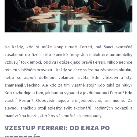
Ne každý, kdo si může koupit rudé Ferrari, má šanci skutečně
zasáhnout do řízení této ikonické firmy. Jen málokteré automobilky
vzbuzují tolik emocí, obdivu i otázek jako právě Ferrari. Nikdo nechce
být jen v běžném provozu – každý se chce svést na závodním okruhu,
nebo se aspoň dotknout volantem světa, kde vítězství a styl
znamenají všechno. Ale kdo za tím vlastně stojí? Kdo tahá za nitky?
Kdo rozhoduje o tom, jak budou vypadat a jezdit budoucí Ferrari? Kdo
vlastní Ferrari? Odpovědi nejsou ani jednoduché, ani nudné. Za
slavnou značkou stojí spletitý svět akcionářů, rodinných odkazů a
manévrů na burze, které by vás možná ani nenapadly.
VZESTUP FERRARI: OD ENZA PO