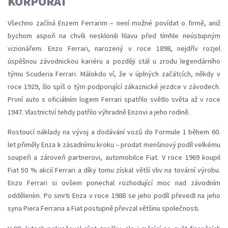
KORPORÁT
Všechno začíná Enzem Ferrarim – není možné povídat o firmě, aniž
bychom aspoň na chvíli nesklonili hlavu před tímhle neústupným
vizionářem. Enzo Ferrari, narozený v roce 1898, nejdřív rozjel
úspěšnou závodnickou kariéru a později stál u zrodu legendárního
týmu Scuderia Ferrari. Málokdo ví, že v úplných začátcích, někdy v
roce 1929, šlo spíš o tým podporující zákaznické jezdce v závodech.
První auto s oficiálním logem Ferrari spatřilo světlo světa až v roce
1947. Vlastnictví tehdy patřilo výhradně Enzovi a jeho rodině.
Rostoucí náklady na vývoj a dodávání vozů do Formule 1 během 60.
let přiměly Enza k zásadnímu kroku – prodat menšinový podíl velkému
soupeři a zároveň partnerovi, automobilce Fiat. V roce 1969 koupil
Fiat 50 % akcií Ferrari a díky tomu získal větší vliv na tovární výrobu.
Enzo Ferrari si ovšem ponechal rozhodující moc nad závodním
oddělením. Po smrti Enza v roce 1988 se jeho podíl převedl na jeho
syna Piera Ferraria a Fiat postupně převzal většinu společnosti.