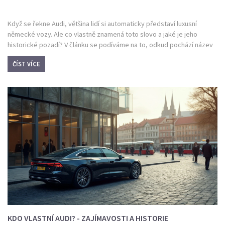
Když se řekne Audi, většina lidí si automaticky představí luxusní
německé vozy. Ale co vlastně znamená toto slovo a jaké je jeho
historické pozadí? V článku se podíváme na to, odkud pochází název
Audi, jak se značka vyvíjela v průběhu let a zda existuje nějaké spojení
ČÍST VÍCE
s vozidly Nissan. Prozkoumáme, jak se Audi stalo jednou z
nejrespektovanějších automobilových značek na světě.
KDO VLASTNÍ AUDI? - ZAJÍMAVOSTI A HISTORIE