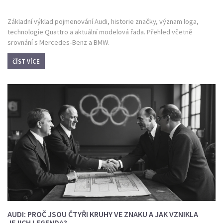
Základní výklad pojmenování Audi, historie značky, význam loga,
technologie Quattro a aktuální modelová řada. Přehled včetně
srovnání s Mercedes‑Benz a BMW.
ČÍST VÍCE
AUDI: PROČ JSOU ČTYŘI KRUHY VE ZNAKU A JAK VZNIKLA
JEJICH LEGENDA?