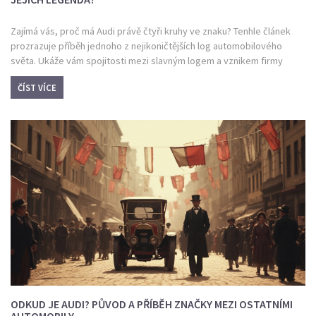
Zajímá vás, proč má Audi právě čtyři kruhy ve znaku? Tenhle článek
prozrazuje příběh jednoho z nejikoničtějších log automobilového
světa. Ukáže vám spojitosti mezi slavným logem a vznikem firmy
Audi, konkrétní fakta o sloučení čtyř značek v předválečném
ČÍST VÍCE
Německu i zajímavosti z historie loga. Dočtete se, co přesně každý
kruh symbolizuje, jaké proměny logo prošlo a proč právě mladá
generace oceňuje jeho jednoduchost i dnes. Pokud chcete znát
pravý význam čtyř kruhů, jste na správném místě.
ODKUD JE AUDI? PŮVOD A PŘÍBĚH ZNAČKY MEZI OSTATNÍMI
AUTOMOBILY