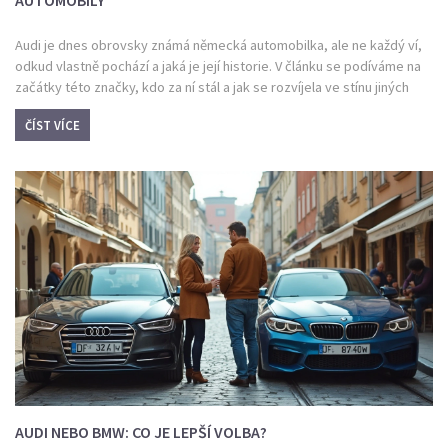
Audi je dnes obrovsky známá německá automobilka, ale ne každý ví,
odkud vlastně pochází a jaká je její historie. V článku se podíváme na
začátky této značky, kdo za ní stál a jak se rozvíjela ve stínu jiných
automobilek, třeba Opelu. Dozvíte se i zajímavosti, které běžně na
ČÍST VÍCE
internetu nenajdete. Vysvětlím rozdíly mezi Audi a ostatními známými
značkami. Nabídnu praktické tipy, jak poznat originální Audi a na co si
dát pozor při výběru auta této značky.
AUDI NEBO BMW: CO JE LEPŠÍ VOLBA?