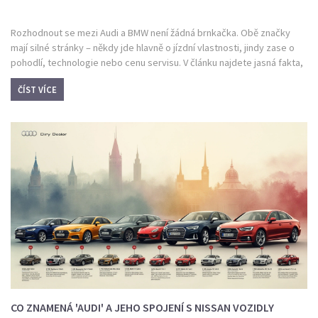
Rozhodnout se mezi Audi a BMW není žádná brnkačka. Obě značky
mají silné stránky – někdy jde hlavně o jízdní vlastnosti, jindy zase o
pohodlí, technologie nebo cenu servisu. V článku najdete jasná fakta,
užitečné tipy a konkrétní příklady, na co si dát při výběru pozor. Díky
ČÍST VÍCE
tomu pochopíte, která značka může být pro vaše potřeby lepší.
Žádné omáčky – jen užitečné info pro každodenní rozhodování.
CO ZNAMENÁ 'AUDI' A JEHO SPOJENÍ S NISSAN VOZIDLY