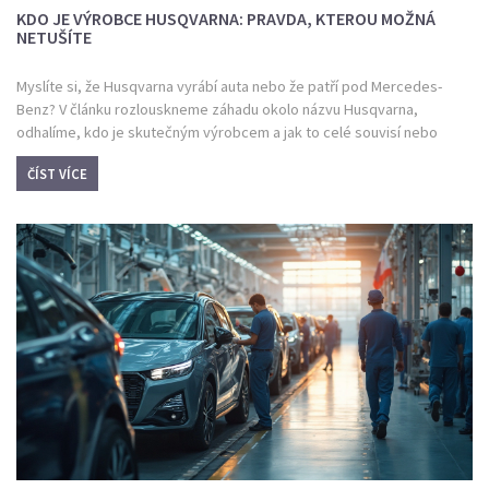
KDO JE VÝROBCE HUSQVARNA: PRAVDA, KTEROU MOŽNÁ
NETUŠÍTE
Myslíte si, že Husqvarna vyrábí auta nebo že patří pod Mercedes-
Benz? V článku rozlouskneme záhadu okolo názvu Husqvarna,
odhalíme, kdo je skutečným výrobcem a jak to celé souvisí nebo
nesouvisí s auty. Mrkneme i na zajímavosti o historii značky a
ČÍST VÍCE
poradíme, kde dávat pozor při nákupu. Pokud zmatkujete v původu
Husqvarny, tady najdete jasné odpovědi. Přidáme i tipy z praxe.