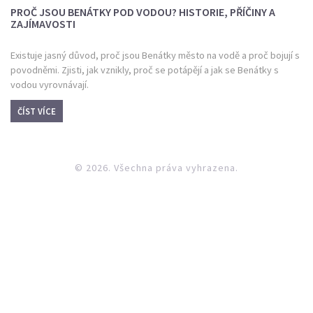
PROČ JSOU BENÁTKY POD VODOU? HISTORIE, PŘÍČINY A
ZAJÍMAVOSTI
Existuje jasný důvod, proč jsou Benátky město na vodě a proč bojují s
povodněmi. Zjisti, jak vznikly, proč se potápějí a jak se Benátky s
vodou vyrovnávají.
ČÍST VÍCE
© 2026. Všechna práva vyhrazena.