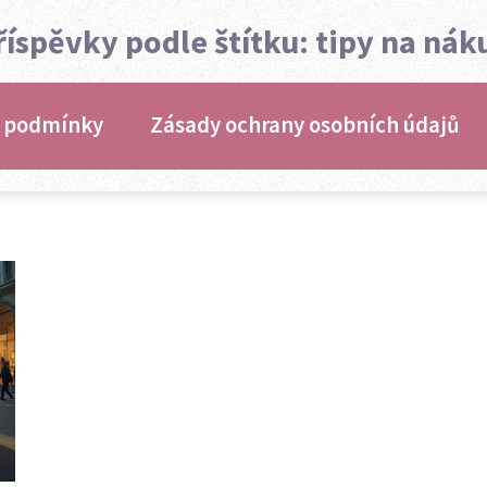
říspěvky podle štítku: tipy na nák
 podmínky
Zásady ochrany osobních údajů