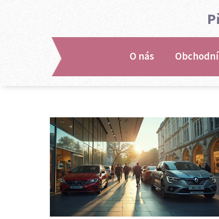
P
O nás
Obchodní