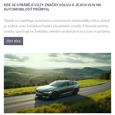
KDE SE VYRÁBĚJÍ VOZY ZNAČKY VOLVO A JEJICH VLIV NA
AUTOMOBILOVÝ PRŮMYSL
Článek se zaměřuje na historii a současnost automobilky Volvo, která
je známá svou švédskou tradicí a kvalitními vozidly. Přestože kořeny
značky spočívají ve Švédsku, dnešní výrobní procesy jsou rozptýleny
po celém světě. V textu se dozvíme nejen o švédských továrnách, ale
ČÍST VÍCE
i o dalších místech, kde se vyrábějí automobily Volvo. Čtenářům
přineseme zajímavosti a důležité informace, které mohou překvapit i
fanoušky značky.