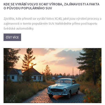
KDE SE VYRÁBÍ VOLVO XC40? VÝROBA, ZAJÍMAVOSTI A FAKTA
O PŮVODU POPULÁRNÍHO SUV
Zjistěte, kde přesně se vyrábí Volvo XC40, jaké jsou výrobní procesy a
zajímavosti o tomto populárním SUV. Nahlédněte přímo pod kapotu
švédské automobilky.
ČÍST VÍCE