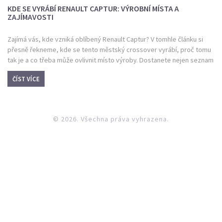
KDE SE VYRÁBÍ RENAULT CAPTUR: VÝROBNÍ MÍSTA A
ZAJÍMAVOSTI
Zajímá vás, kde vzniká oblíbený Renault Captur? V tomhle článku si
přesně řekneme, kde se tento městský crossover vyrábí, proč tomu
tak je a co třeba může ovlivnit místo výroby. Dostanete nejen seznam
továren, ale i pár překvapivých informací o výrobních procesech a
ČÍST VÍCE
tipech při výběru Capturu podle místa původu. Nechybí ani pohled na
to, jak se výrobní lokace promítá do ceny či dostupnosti vozu v
Česku.
© 2026. Všechna práva vyhrazena.