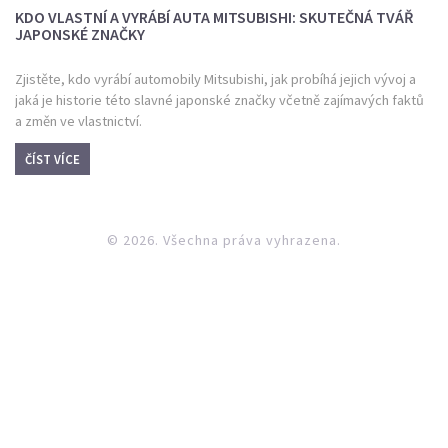
KDO VLASTNÍ A VYRÁBÍ AUTA MITSUBISHI: SKUTEČNÁ TVÁŘ
JAPONSKÉ ZNAČKY
Zjistěte, kdo vyrábí automobily Mitsubishi, jak probíhá jejich vývoj a
jaká je historie této slavné japonské značky včetně zajímavých faktů
a změn ve vlastnictví.
ČÍST VÍCE
© 2026. Všechna práva vyhrazena.