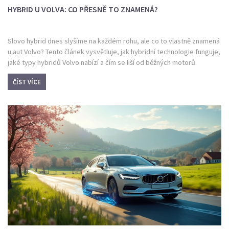
HYBRID U VOLVA: CO PŘESNĚ TO ZNAMENÁ?
Slovo hybrid dnes slyšíme na každém rohu, ale co to vlastně znamená
u aut Volvo? Tento článek vysvětluje, jak hybridní technologie funguje,
jaké typy hybridů Volvo nabízí a čím se liší od běžných motorů.
Zjistíte, proč je hybrid zajímavou volbou pro město i dálnici, a přidám
ČÍST VÍCE
pár tipů, jak z hybridu vytěžit maximum. Očekávejte i odpovědi na ty
nejčastější otázky, které lidé ohledně hybridních vozů mají.