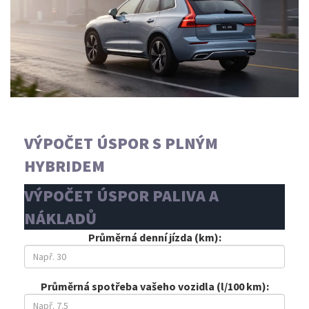
VÝPOČET ÚSPOR S PLNÝM
HYBRIDEM
VÝPOČET ÚSPOR PALIVA A
NÁKLADŮ
Průměrná denní jízda (km):
Průměrná spotřeba vašeho vozidla (l/100 km):