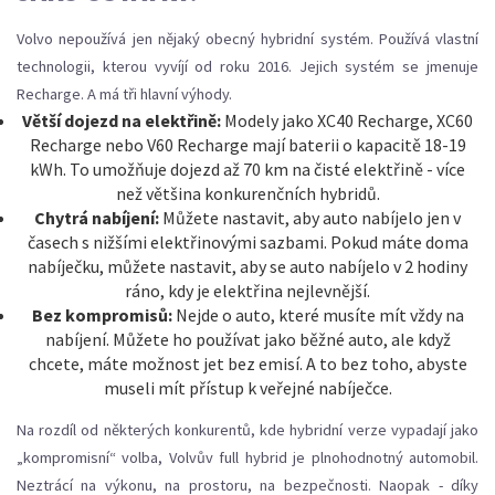
Volvo nepoužívá jen nějaký obecný hybridní systém. Používá vlastní
technologii, kterou vyvíjí od roku 2016. Jejich systém se jmenuje
Recharge. A má tři hlavní výhody.
Větší dojezd na elektřině:
Modely jako XC40 Recharge, XC60
Recharge nebo V60 Recharge mají baterii o kapacitě 18-19
kWh. To umožňuje dojezd až 70 km na čisté elektřině - více
než většina konkurenčních hybridů.
Chytrá nabíjení:
Můžete nastavit, aby auto nabíjelo jen v
časech s nižšími elektřinovými sazbami. Pokud máte doma
nabíječku, můžete nastavit, aby se auto nabíjelo v 2 hodiny
ráno, kdy je elektřina nejlevnější.
Bez kompromisů:
Nejde o auto, které musíte mít vždy na
nabíjení. Můžete ho používat jako běžné auto, ale když
chcete, máte možnost jet bez emisí. A to bez toho, abyste
museli mít přístup k veřejné nabíječce.
Na rozdíl od některých konkurentů, kde hybridní verze vypadají jako
„kompromisní“ volba, Volvův full hybrid je plnohodnotný automobil.
Neztrácí na výkonu, na prostoru, na bezpečnosti. Naopak - díky