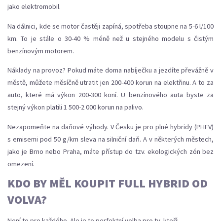
jako elektromobil.
Na dálnici, kde se motor častěji zapíná, spotřeba stoupne na 5-6 l/100
km. To je stále o 30-40 % méně než u stejného modelu s čistým
benzínovým motorem.
Náklady na provoz? Pokud máte doma nabíječku a jezdíte převážně v
městě, můžete měsíčně utratit jen 200-400 korun na elektřinu. A to za
auto, které má výkon 200-300 koní. U benzínového auta byste za
stejný výkon platili 1 500-2 000 korun na palivo.
Nezapomeňte na daňové výhody. V Česku je pro plné hybridy (PHEV)
s emisemi pod 50 g/km sleva na silniční daň. A v některých městech,
jako je Brno nebo Praha, máte přístup do tzv. ekologických zón bez
omezení.
KDO BY MĚL KOUPIT FULL HYBRID OD
VOLVA?
Není to pro každého. Ale je to perfektní volba pro ty, kteří: