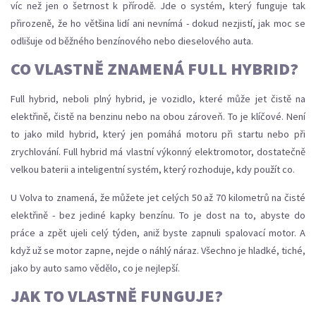
víc než jen o šetrnost k přírodě. Jde o systém, který funguje tak
přirozeně, že ho většina lidí ani nevnímá - dokud nezjistí, jak moc se
odlišuje od běžného benzínového nebo dieselového auta.
CO VLASTNĚ ZNAMENÁ FULL HYBRID?
Full hybrid, neboli plný hybrid, je vozidlo, které může jet čistě na
elektřině, čistě na benzinu nebo na obou zároveň. To je klíčové. Není
to jako mild hybrid, který jen pomáhá motoru při startu nebo při
zrychlování. Full hybrid má vlastní výkonný elektromotor, dostatečně
velkou baterii a inteligentní systém, který rozhoduje, kdy použít co.
U Volva to znamená, že můžete jet celých 50 až 70 kilometrů na čisté
elektřině - bez jediné kapky benzínu. To je dost na to, abyste do
práce a zpět ujeli celý týden, aniž byste zapnuli spalovací motor. A
když už se motor zapne, nejde o náhlý náraz. Všechno je hladké, tiché,
jako by auto samo vědělo, co je nejlepší.
JAK TO VLASTNĚ FUNGUJE?