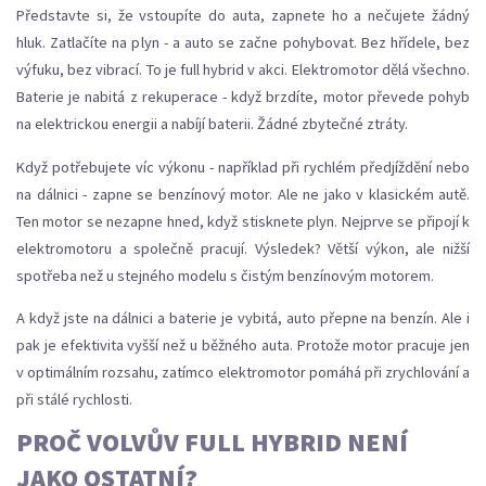
Představte si, že vstoupíte do auta, zapnete ho a nečujete žádný
hluk. Zatlačíte na plyn - a auto se začne pohybovat. Bez hřídele, bez
výfuku, bez vibrací. To je full hybrid v akci. Elektromotor dělá všechno.
Baterie je nabitá z rekuperace - když brzdíte, motor převede pohyb
na elektrickou energii a nabíjí baterii. Žádné zbytečné ztráty.
Když potřebujete víc výkonu - například při rychlém předjíždění nebo
na dálnici - zapne se benzínový motor. Ale ne jako v klasickém autě.
Ten motor se nezapne hned, když stisknete plyn. Nejprve se připojí k
elektromotoru a společně pracují. Výsledek? Větší výkon, ale nižší
spotřeba než u stejného modelu s čistým benzínovým motorem.
A když jste na dálnici a baterie je vybitá, auto přepne na benzín. Ale i
pak je efektivita vyšší než u běžného auta. Protože motor pracuje jen
v optimálním rozsahu, zatímco elektromotor pomáhá při zrychlování a
při stálé rychlosti.
PROČ VOLVŮV FULL HYBRID NENÍ
JAKO OSTATNÍ?