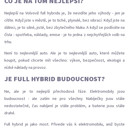
CO JE NA TOM NEJLEPŠÍ?
Nejlepší na Volvově full hybridu je, že nevidíte jeho výhody - jen je
cítíte. Když jste v městě, je to tiché, plynulé, bez vibrací. Když jste na
dálnici, je to silné, jisté, bez zbytečného hluku. A když se podíváte na
čísla - spotřeba, náklady, emise - je to jedna z nejchytřejších volb na
trhu.
Není to nejlevnější auto. Ale je to nejlevnější auto, které můžete
koupit, pokud chcete mít všechno: výkon, bezpečnost, ekologii a
nízké náklady na provoz.
JE FULL HYBRID BUDOUCNOST?
Ne, ale je to nejlepší přechodová fáze. Elektromobily jsou
budoucnost - ale zatím ne pro všechny. Nabíječky jsou stále
nedostatečné, čas nabíjení je stále problém, a baterie jsou stále
drahé.
Full hybrid je jako most. Přivede vás k elektromobilu, aniž byste