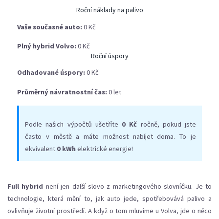
Roční náklady na palivo
Vaše současné auto:
0 Kč
Plný hybrid Volvo:
0 Kč
Roční úspory
Odhadované úspory:
0 Kč
Průměrný návratnostní čas:
0 let
Podle našich výpočtů ušetříte
0 Kč
ročně, pokud jste
často v městě a máte možnost nabíjet doma. To je
ekvivalent
0 kWh
elektrické energie!
Full hybrid
není jen další slovo z marketingového slovníčku. Je to
technologie, která mění to, jak auto jede, spotřebovává palivo a
ovlivňuje životní prostředí. A když o tom mluvíme u Volva, jde o něco