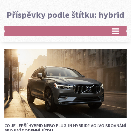
Příspěvky podle štítku: hybrid
CO JE LEPŠÍ HYBRID NEBO PLUG-IN HYBRID? VOLVO SROVNÁNÍ
PRO KAŽDODENNÍ JÍZDU