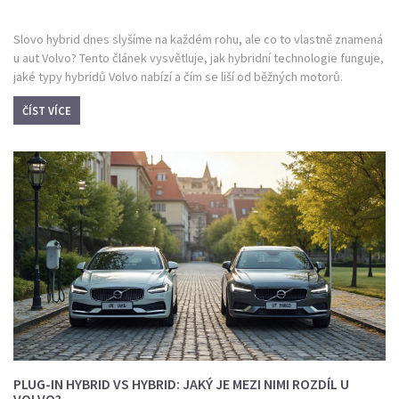
Slovo hybrid dnes slyšíme na každém rohu, ale co to vlastně znamená
u aut Volvo? Tento článek vysvětluje, jak hybridní technologie funguje,
jaké typy hybridů Volvo nabízí a čím se liší od běžných motorů.
Zjistíte, proč je hybrid zajímavou volbou pro město i dálnici, a přidám
ČÍST VÍCE
pár tipů, jak z hybridu vytěžit maximum. Očekávejte i odpovědi na ty
nejčastější otázky, které lidé ohledně hybridních vozů mají.
PLUG-IN HYBRID VS HYBRID: JAKÝ JE MEZI NIMI ROZDÍL U
VOLVO?