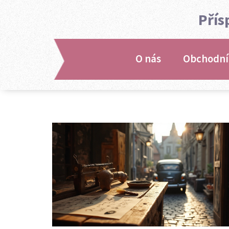
Přís
O nás
Obchodní