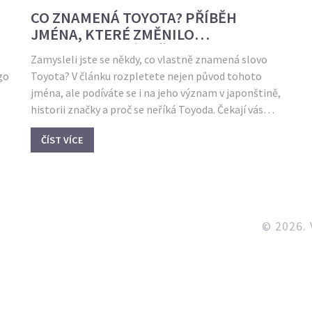
CO ZNAMENÁ TOYOTA? PŘÍBĚH
JMÉNA, KTERÉ ZMĚNILO
AUTOMOBILOVÝ SVĚT
Zamysleli jste se někdy, co vlastně znamená slovo
go
Toyota? V článku rozpletete nejen původ tohoto
jména, ale podíváte se i na jeho význam v japonštině,
historii značky a proč se neříká Toyoda. Čekají vás
tipy na rozpoznání pravých vozů Toyota a
ČÍST VÍCE
zajímavosti, které jste možná nikdy neslyšeli. Tohle
čtení je pro všechny, kteří se rádi ptají a chtějí si
rozšířit obzory v autmobilovém světě.
© 2026. 