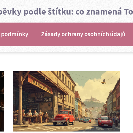
pěvky podle štítku: co znamená T
 podmínky
Zásady ochrany osobních údajů