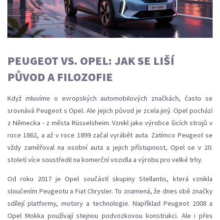
PEUGEOT VS. OPEL: JAK SE LIŠÍ
PŮVOD A FILOZOFIE
Když mluvíme o evropských automobilových značkách, často se
srovnává Peugeot s Opel. Ale jejich původ je zcela jiný. Opel pochází
z Německa - z města Rüsselsheim. Vznikl jako výrobce šicích strojů v
roce 1862, a až v roce 1899 začal vyrábět auta. Zatímco Peugeot se
vždy zaměřoval na osobní auta a jejich přístupnost, Opel se v 20.
století více soustředil na komerční vozidla a výrobu pro velké trhy.
Od roku 2017 je Opel součástí skupiny Stellantis, která vznikla
sloučením Peugeotu a Fiat Chrysler. To znamená, že dnes obě značky
sdílejí platformy, motory a technologie. Například Peugeot 2008 a
Opel Mokka používají stejnou podvozkovou konstrukci. Ale i přes