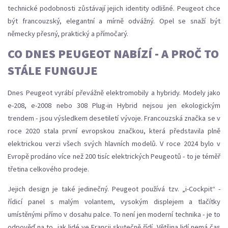
technické podobnosti zůstávají jejich identity odlišné. Peugeot chce
být francouzský, elegantní a mírně odvážný. Opel se snaží být
německy přesný, praktický a přímočarý.
CO DNES PEUGEOT NABÍZÍ - A PROČ TO
STÁLE FUNGUJE
Dnes Peugeot vyrábí převážně elektromobily a hybridy. Modely jako
e-208, e-2008 nebo 308 Plug-in Hybrid nejsou jen ekologickým
trendem - jsou výsledkem desetiletí vývoje. Francouzská značka se v
roce 2020 stala první evropskou značkou, která představila plně
elektrickou verzi všech svých hlavních modelů. V roce 2024 bylo v
Evropě prodáno více než 200 tisíc elektrických Peugeotů - to je téměř
třetina celkového prodeje.
Jejich design je také jedinečný. Peugeot používá tzv. „i-Cockpit“ -
řídicí panel s malým volantem, vysokým displejem a tlačítky
umístěnými přímo v dosahu palce. To není jen moderní technika - je to
odpověď na to, jak lidé ve Francii skutečně řídí. Většina lidí nemá čas