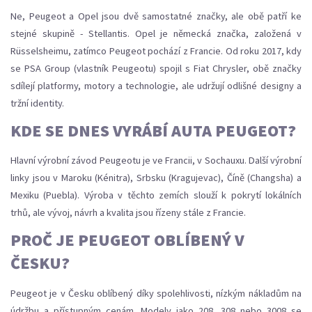
Ne, Peugeot a Opel jsou dvě samostatné značky, ale obě patří ke
stejné skupině - Stellantis. Opel je německá značka, založená v
Rüsselsheimu, zatímco Peugeot pochází z Francie. Od roku 2017, kdy
se PSA Group (vlastník Peugeotu) spojil s Fiat Chrysler, obě značky
sdílejí platformy, motory a technologie, ale udržují odlišné designy a
tržní identity.
KDE SE DNES VYRÁBÍ AUTA PEUGEOT?
Hlavní výrobní závod Peugeotu je ve Francii, v Sochauxu. Další výrobní
linky jsou v Maroku (Kénitra), Srbsku (Kragujevac), Číně (Changsha) a
Mexiku (Puebla). Výroba v těchto zemích slouží k pokrytí lokálních
trhů, ale vývoj, návrh a kvalita jsou řízeny stále z Francie.
PROČ JE PEUGEOT OBLÍBENÝ V
ČESKU?
Peugeot je v Česku oblíbený díky spolehlivosti, nízkým nákladům na
údržbu a přístupným cenám. Modely jako 208, 308 nebo 3008 se