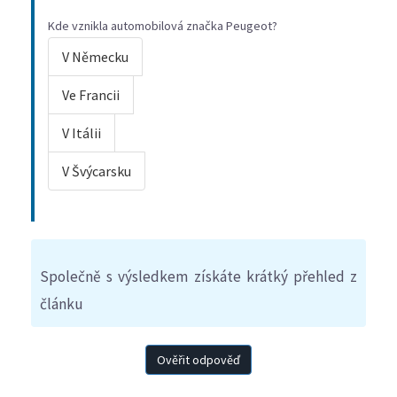
Kde vznikla automobilová značka Peugeot?
V Německu
Ve Francii
V Itálii
V Švýcarsku
Společně s výsledkem získáte krátký přehled z
článku
Ověřit odpověď