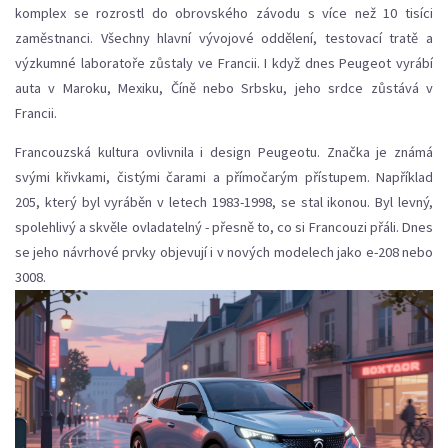
komplex se rozrostl do obrovského závodu s více než 10 tisíci
zaměstnanci. Všechny hlavní vývojové oddělení, testovací tratě a
výzkumné laboratoře zůstaly ve Francii. I když dnes Peugeot vyrábí
auta v Maroku, Mexiku, Číně nebo Srbsku, jeho srdce zůstává v
Francii.
Francouzská kultura ovlivnila i design Peugeotu. Značka je známá
svými křivkami, čistými čarami a přímočarým přístupem. Například
205, který byl vyráběn v letech 1983-1998, se stal ikonou. Byl levný,
spolehlivý a skvěle ovladatelný - přesně to, co si Francouzi přáli. Dnes
se jeho návrhové prvky objevují i v nových modelech jako e-208 nebo
3008.