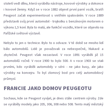
století vedl dílnu, která vyráběla nástroje, kovové výrobky a dokonce
i kovové ženiny. Když se v roce 1882 objevil první parní vozík, bratři
Peugeot začali experimentovat s vnitřním spalováním. V roce 1889
představili svůj první automobil - trojkolku s benzínovým motorem o
výkonu 1,5 koní. Byla to malá, ale funkční vozidlo, které se objevilo na
Pařížské světové výstavě.
Nebylo to jen o technice. Bylo to o odvaze. V té době se mnoho lidí
bálo automobilů. Lidé je považovali za nebezpečné, hlukavé a
zbytečné. Peugeot však nezastavil. V roce 1891 vyráběli již 15
automobilů ročně. V roce 1900 to bylo 500. A v roce 1903 se stali
prvními, kdo vyráběli automobily v sérii - ne jako kusy, ale jako
výrobky na konvejru. To byl zlomový bod pro celý automobilový
průmysl.
FRANCIE JAKO DOMOV PEUGEOTU
Sochaux, kde se Peugeot vyvíjel, je dnes stále centrem výroby. Zde
se vyráběly modely jako 205, 306, 308 nebo 508. Tento malý městský