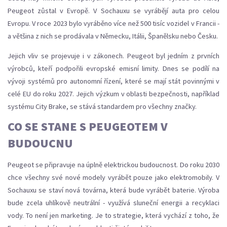
Peugeot zůstal v Evropě. V Sochauxu se vyrábějí auta pro celou
Evropu. V roce 2023 bylo vyráběno více než 500 tisíc vozidel v Francii -
a většina z nich se prodávala v Německu, Itálii, Španělsku nebo Česku.
Jejich vliv se projevuje i v zákonech. Peugeot byl jedním z prvních
výrobců, kteří podpořili evropské emisní limity. Dnes se podílí na
vývoji systémů pro autonomní řízení, které se mají stát povinnými v
celé EU do roku 2027. Jejich výzkum v oblasti bezpečnosti, například
systému City Brake, se stává standardem pro všechny značky.
CO SE STANE S PEUGEOTEM V
BUDOUCNU
Peugeot se připravuje na úplně elektrickou budoucnost. Do roku 2030
chce všechny své nové modely vyrábět pouze jako elektromobily. V
Sochauxu se staví nová továrna, která bude vyrábět baterie. Výroba
bude zcela uhlíkově neutrální - využívá sluneční energii a recyklaci
vody. To není jen marketing. Je to strategie, která vychází z toho, že