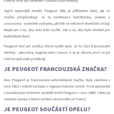
Francie chce být vedením v oblasti čisté mobility.
Jejich nejnovější model, Peugeot 408, je příkladem toho, jak se
značka přizpůsobuje. Je to kombinace hatchbacku, sedanu a
crossoveru - výsledek výzkumu, jak lidé ve městech skutečně cestují.
Nejde jen o to, aby auto bylo rychlé. Jde o to, aby bylo vhodné pro
každodenní život.
Peugeot není jen značka, která vyrábí auta. Je to část francouzské
identity - jako káva, bageta nebo Louvre. A to je důvod, proč se po
celé Evropě stále prodávají.
JE PEUGEOT FRANCOUZSKÁ ZNAČKA?
Ano, Peugeot je francouzská automobilová značka. Byla založena v
roce 1810 v městě Sochaux v regionu Franche-Comté. První automobil
s benzínovým motorem vyráběli bratři Peugeot v roce 1889. I dnes je
centrum vývoje a hlavní výrobní závod stále ve Francii.
JE PEUGEOT SOUČÁSTÍ OPELU?