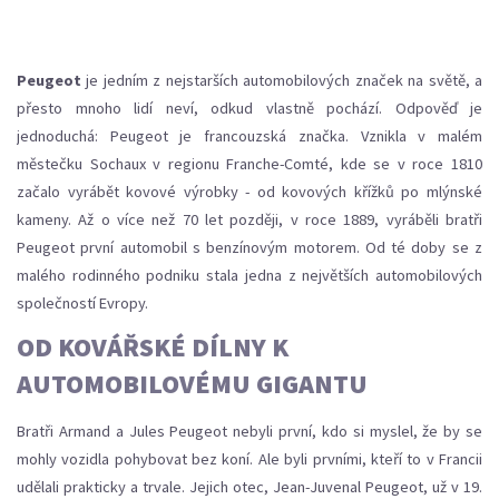
Peugeot
je jedním z nejstarších automobilových značek na světě, a
přesto mnoho lidí neví, odkud vlastně pochází. Odpověď je
jednoduchá: Peugeot je francouzská značka. Vznikla v malém
městečku Sochaux v regionu Franche-Comté, kde se v roce 1810
začalo vyrábět kovové výrobky - od kovových křížků po mlýnské
kameny. Až o více než 70 let později, v roce 1889, vyráběli bratři
Peugeot první automobil s benzínovým motorem. Od té doby se z
malého rodinného podniku stala jedna z největších automobilových
společností Evropy.
OD KOVÁŘSKÉ DÍLNY K
AUTOMOBILOVÉMU GIGANTU
Bratři Armand a Jules Peugeot nebyli první, kdo si myslel, že by se
mohly vozidla pohybovat bez koní. Ale byli prvními, kteří to v Francii
udělali prakticky a trvale. Jejich otec, Jean-Juvenal Peugeot, už v 19.