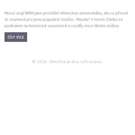
Mnozí znají BMW jako prestižní německou automobilku, ale co přesně
to znamená pro jinou populární značku - Mazdu? V tomto článku se
podíváme na historické souvislosti a rozdíly mezi těmito dvěma
výrobci. Přestože BMW a Mazda působí v různých segmentech trhu,
ČÍST VÍCE
jejich vzájemné inspirace a konkurence mají významný dopad.
Nabídneme zajímavé pohledy na to, jak oba giganti ovlivňují
automobilový průmysl.
© 2026. Všechna práva vyhrazena.