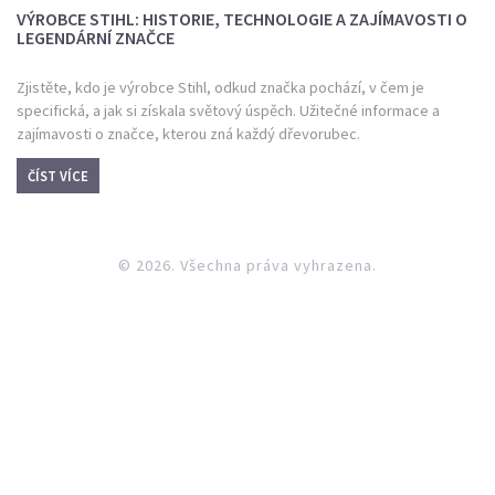
VÝROBCE STIHL: HISTORIE, TECHNOLOGIE A ZAJÍMAVOSTI O
LEGENDÁRNÍ ZNAČCE
Zjistěte, kdo je výrobce Stihl, odkud značka pochází, v čem je
specifická, a jak si získala světový úspěch. Užitečné informace a
zajímavosti o značce, kterou zná každý dřevorubec.
ČÍST VÍCE
© 2026. Všechna práva vyhrazena.