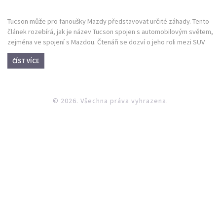
Tucson může pro fanoušky Mazdy představovat určité záhady. Tento
článek rozebírá, jak je název Tucson spojen s automobilovým světem,
zejména ve spojení s Mazdou. Čtenáři se dozví o jeho roli mezi SUV
modely a unikátních vlastnostech, které jej odlišují. Podíváme se také
ČÍST VÍCE
na to, proč může být Tucson skvělou volbou pro motoristy hledající
spolehlivé a moderní vozidlo.
© 2026. Všechna práva vyhrazena.