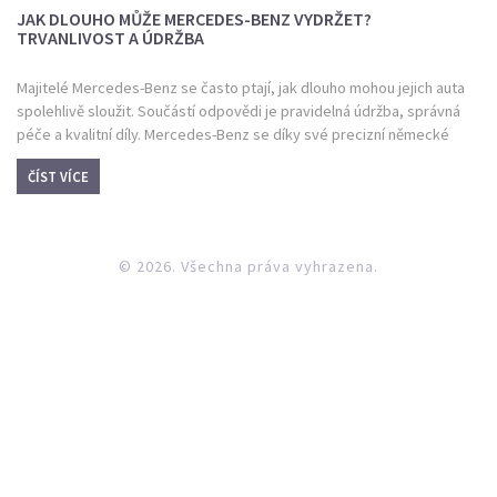
JAK DLOUHO MŮŽE MERCEDES-BENZ VYDRŽET?
TRVANLIVOST A ÚDRŽBA
Majitelé Mercedes-Benz se často ptají, jak dlouho mohou jejich auta
spolehlivě sloužit. Součástí odpovědi je pravidelná údržba, správná
péče a kvalitní díly. Mercedes-Benz se díky své precizní německé
výrobě může pyšnit dlouhou životností automobilů. Pokud se správně
ČÍST VÍCE
staráme o olejové změny, kontrolujeme brzdy a tlumiče, můžeme se
z vozidla těšit déle, než bychom čekali.
© 2026. Všechna práva vyhrazena.