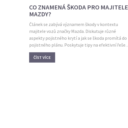
CO ZNAMENÁ ŠKODA PRO MAJITELE
MAZDY?
Článek se zabývá významem škody v kontextu
majitele vozů značky Mazda. Diskutuje různé
aspekty pojistného krytí a jak se škoda promítá do
pojistného plánu. Poskytuje tipy na efektivní řešen
škod, aby majitelé mohli lépe chránit své investice.
ČÍST VÍCE
Obsahuje rady ohledně prevence poškození a
dlouhodobého udržování hodnoty vozidla.