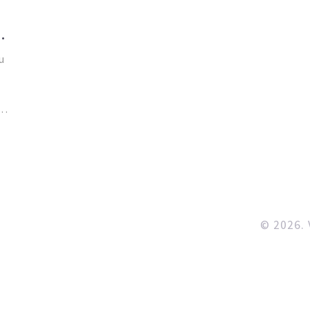
T
u
© 2026. 