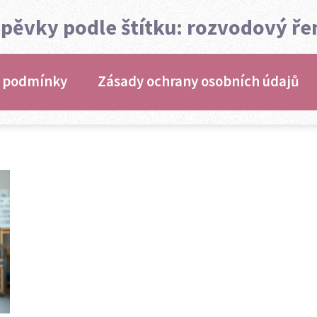
spěvky podle štítku: rozvodový ř
 podmínky
Zásady ochrany osobních údajů