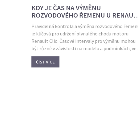
KDY JE ČAS NA VÝMĚNU
ROZVODOVÉHO ŘEMENU U RENAUL
CLIO?
Pravidelná kontrola a výměna rozvodového řemen
je klíčová pro udržení plynulého chodu motoru
Renault Clio. Časové intervaly pro výměnu mohou
být různé v závislosti na modelu a podmínkách, ve
kterých je vůz provozován. V článku se dozvíte o
ČÍST VÍCE
doporučených intervalech výměny, náznacích
opotřebení, a o tom, jak prodloužit životnost
rozvodového systému. Tímto způsobem zlepšíte
výkon vašeho vozu a předejdete vážným poruchám.