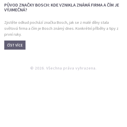
PŮVOD ZNAČKY BOSCH: KDE VZNIKLA ZNÁMÁ FIRMA A ČÍM JE
VÝJIMEČNÁ?
Zjistěte odkud pochází značka Bosch, jak se z malé dílny stala
světová firma a čím je Bosch známý dnes. Konkrétní příběhy a tipy z
první ruky.
ČÍST VÍCE
© 2026. Všechna práva vyhrazena.