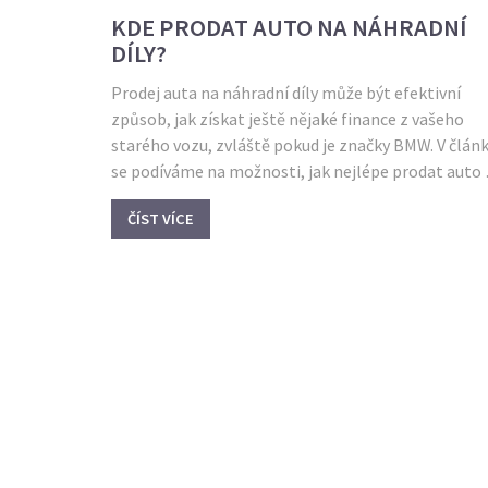
KDE PRODAT AUTO NA NÁHRADNÍ
DÍLY?
Prodej auta na náhradní díly může být efektivní
způsob, jak získat ještě nějaké finance z vašeho
starého vozu, zvláště pokud je značky BMW. V člán
se podíváme na možnosti, jak nejlépe prodat auto 
díly, na co si dát pozor a kde hledat nejlepší kupce.
ČÍST VÍCE
Vysvětlíme si, jaká vrakoviště jsou výhodná, a
nabídneme několik užitečných tipů. Zjistíte, jak
efektivně zpeněžit starý vůz, i když už neslouží jak
celek.