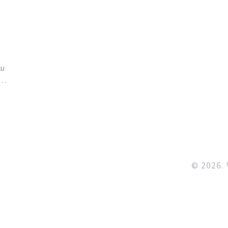
ku
na
o
© 2026. 