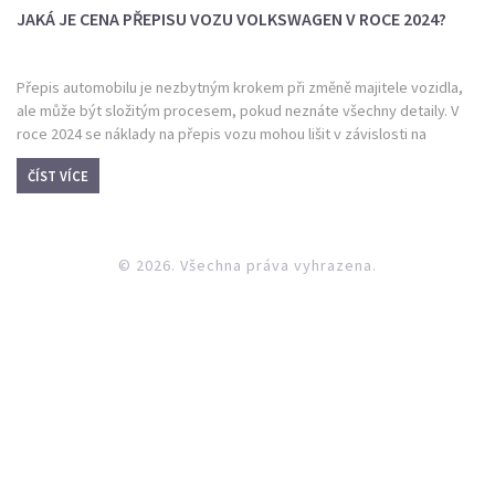
JAKÁ JE CENA PŘEPISU VOZU VOLKSWAGEN V ROCE 2024?
Přepis automobilu je nezbytným krokem při změně majitele vozidla,
ale může být složitým procesem, pokud neznáte všechny detaily. V
roce 2024 se náklady na přepis vozu mohou lišit v závislosti na
několika faktorech, včetně druhu vozidla a lokality přepisu. Tento
ČÍST VÍCE
článek se zaměřuje na podrobnosti ohledně přepisu vozů značky
Volkswagen, a poskytne užitečné rady a tipy, jak efektivně zvládnout
tento proces.
© 2026. Všechna práva vyhrazena.