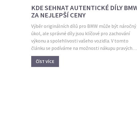
KDE SEHNAT AUTENTICKÉ DÍLY BM
ZA NEJLEPŠÍ CENY
Výběr originálních dílů pro BMW může být náročný
úkol, ale správné díly jsou klíčové pro zachování
výkonu a spolehlivosti vašeho vozidla. V tomto
článku se podíváme na možnosti nákupu pravých
dílů, včetně oficiálních prodejců, specializovaných
ČÍST VÍCE
obchodů a internetových platforem. Získáte také
tipy, jak poznat autentické díly a čeho se vyvarovat
Informace vám pomohou udržet vaše BMW v
perfektním stavu a prodloužit jeho životnost.