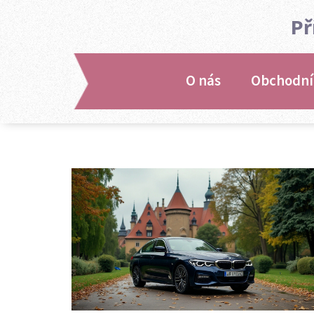
Př
O nás
Obchodní