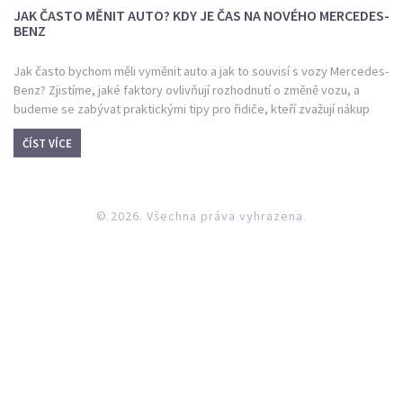
JAK ČASTO MĚNIT AUTO? KDY JE ČAS NA NOVÉHO MERCEDES-
BENZ
Jak často bychom měli vyměnit auto a jak to souvisí s vozy Mercedes-
Benz? Zjistíme, jaké faktory ovlivňují rozhodnutí o změně vozu, a
budeme se zabývat praktickými tipy pro řidiče, kteří zvažují nákup
nového auta. Pochopíme také, jak pravidelná údržba může prodloužit
ČÍST VÍCE
životnost vašeho Mercedesu. V článku se také podíváme na výhody a
nevýhody časté výměny vozidel.
© 2026. Všechna práva vyhrazena.