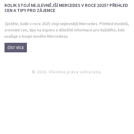
KOLIK STOJÍ NEJLEVNĚJŠÍ MERCEDES V ROCE 2025? PŘEHLED
CEN A TIPY PRO ZÁJEMCE
Zjistěte, kolik v roce 2025 stojí nejlevnější Mercedes. Přehled modelů,
srovnání cen, tipy na úsporu a důležité informace pro každého, kdo
uvažuje o koupi nového Mercedesu.
ČÍST VÍCE
© 2026. Všechna práva vyhrazena.