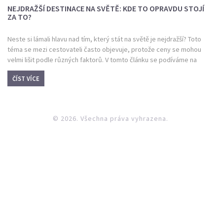
NEJDRAŽŠÍ DESTINACE NA SVĚTĚ: KDE TO OPRAVDU STOJÍ
ZA TO?
Neste si lámali hlavu nad tím, který stát na světě je nejdražší? Toto
téma se mezi cestovateli často objevuje, protože ceny se mohou
velmi lišit podle různých faktorů. V tomto článku se podíváme na
některé z nejdražších států z hlediska nákladů na život a cestování.
ČÍST VÍCE
Zjistíme, co očekávat a na co si dát pozor při plánování cesty, abyste
věděli, co se ve vaší peněžence nejvíce promítne.
© 2026. Všechna práva vyhrazena.