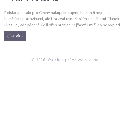
Polsko se stalo pro Čechy nákupním rájem, kam míří nejen za
levnějšími potravinami, ale i za kvalitním zbožím a službami. Článek
ukazuje, kde přesně Češi přes hranice nejčastěji míří, co se vyplatí
nakoupit a proč je cesta Renaultem do Polska čím dál populárnější.
ČÍST VÍCE
Najdete zde aktuální informace o cenách, tipech na trhy a parkování.
Prozkoumáme i konkrétní tipy na trasu a užitečné rady, abyste na
výletě do Polska ušetřili maximum peněz a času. Hodit se budou i
zkušenosti ostatních nákupuchtivých cestovatelů.
© 2026. Všechna práva vyhrazena.