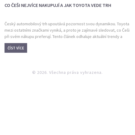
CO ČEŠI NEJVÍCE NAKUPUJÍ A JAK TOYOTA VEDE TRH
Český automobilový trh upoutává pozornost svou dynamikou. Toyota
mezi ostatními značkami vyniká, a proto je zajímavé sledovat, co Češi
při svém nákupu preferují. Tento článek odhaluje aktuální trendy a
názory českých spotřebitelů na vozy značky Toyota.
ČÍST VÍCE
© 2026. Všechna práva vyhrazena.