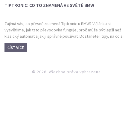
TIPTRONIC: CO TO ZNAMENÁ VE SVĚTĚ BMW
Zajímá vás, co přesně znamená Tiptronic u BMW? V článku si
vysvětlíme, jak tato převodovka funguje, proč může být lepší než
klasický automat a jak ji správně používat. Dostanete i tipy, na co si
dát při jízdě s Tiptronicem pozor. Přidám několik zajímavostí z praxe a
ČÍST VÍCE
ukážu, pro koho se tahle technologie opravdu vyplatí.
© 2026. Všechna práva vyhrazena.