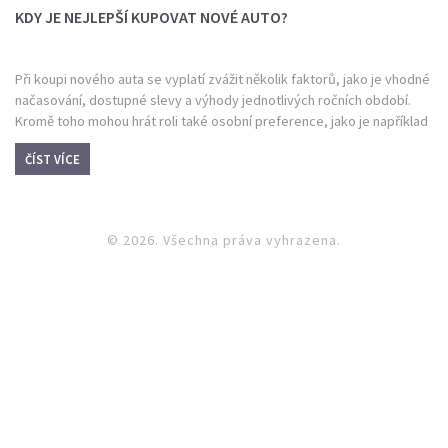
KDY JE NEJLEPŠÍ KUPOVAT NOVÉ AUTO?
Při koupi nového auta se vyplatí zvážit několik faktorů, jako je vhodné
načasování, dostupné slevy a výhody jednotlivých ročních období.
Kromě toho mohou hrát roli také osobní preference, jako je například
model auta. Tento článek poskytuje užitečné tipy a triky pro
ČÍST VÍCE
rozhodnutí, kdy je ideální čas investovat do nového vozidla. Zvláštní
pozornost věnujeme značce Volvo a jejím specifickým nabídkám.
© 2026. Všechna práva vyhrazena.