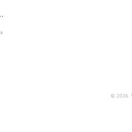
A
na
ést
a
© 2026. 