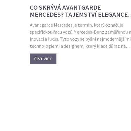
CO SKRÝVÁ AVANTGARDE
MERCEDES? TAJEMSTVÍ ELEGANCE 
POKROKU
Avantgarde Mercedes je termín, který označuje
specifickou řadu vozů Mercedes-Benz zaměřenou 
inovaci a luxus. Tyto vozy se pyšní nejmodernějšími
technologiemi a designem, který klade důraz na
eleganci a sofistikovanost. Cílem této řady je přin
ČÍST VÍCE
řidičům nejen pohodlí a styl, ale i pokročilé funkce
pro lepší jízdní zážitek. Článek prozkoumá specifik
této řady, včetně technologických inovací a návrhu
interiéru.