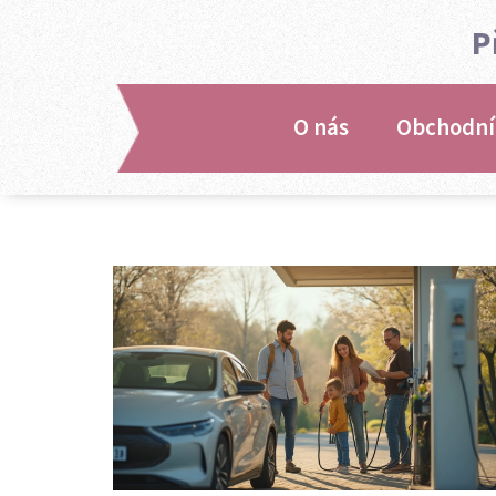
P
O nás
Obchodní