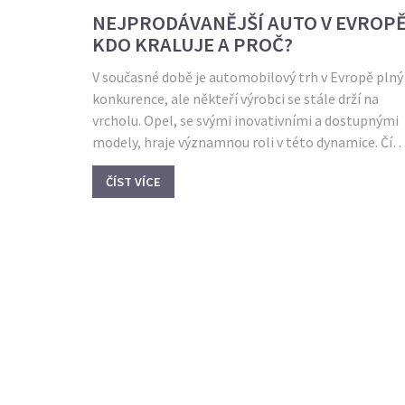
NEJPRODÁVANĚJŠÍ AUTO V EVROPĚ
KDO KRALUJE A PROČ?
V současné době je automobilový trh v Evropě plný
konkurence, ale někteří výrobci se stále drží na
vrcholu. Opel, se svými inovativními a dostupnými
modely, hraje významnou roli v této dynamice. Čím
se Opel odlišuje a které modely si získaly srdce
ČÍST VÍCE
zákazníků? Podíváme se na to, co dělá Opel tak
populárním a jaké trendy můžeme očekávat v
nejbližší budoucnosti.