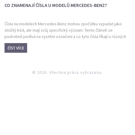
CO ZNAMENAJÍ ČÍSLA U MODELŮ MERCEDES-BENZ?
Čísla na modelech Mercedes-Benz mohou zpočátku vypadat jako
složitý kód, ale mají svůj specifický význam. Tento článek se
podrobně podívá na systém označení a co tyto čísla říkají o různých
verzích a vlastnostech vozů Mercedes.
ČÍST VÍCE
© 2026. Všechna práva vyhrazena.