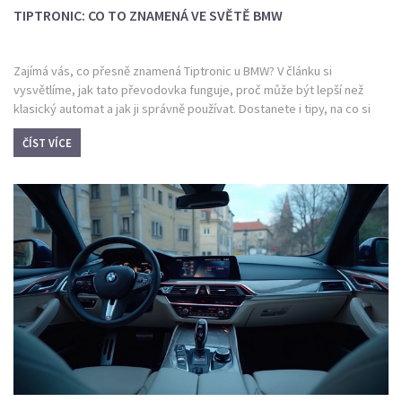
TIPTRONIC: CO TO ZNAMENÁ VE SVĚTĚ BMW
Zajímá vás, co přesně znamená Tiptronic u BMW? V článku si
vysvětlíme, jak tato převodovka funguje, proč může být lepší než
klasický automat a jak ji správně používat. Dostanete i tipy, na co si
dát při jízdě s Tiptronicem pozor. Přidám několik zajímavostí z praxe a
ČÍST VÍCE
ukážu, pro koho se tahle technologie opravdu vyplatí.