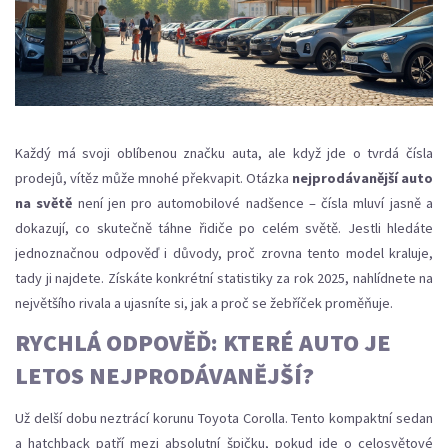
Každý má svoji oblíbenou značku auta, ale když jde o tvrdá čísla
prodejů, vítěz může mnohé překvapit. Otázka
nejprodávanější auto
na světě
není jen pro automobilové nadšence – čísla mluví jasně a
dokazují, co skutečně táhne řidiče po celém světě. Jestli hledáte
jednoznačnou odpověď i důvody, proč zrovna tento model kraluje,
tady ji najdete. Získáte konkrétní statistiky za rok 2025, nahlídnete na
největšího rivala a ujasníte si, jak a proč se žebříček proměňuje.
RYCHLÁ ODPOVĚĎ: KTERÉ AUTO JE
LETOS NEJPRODÁVANĚJŠÍ?
Už delší dobu neztrácí korunu Toyota Corolla. Tento kompaktní sedan
a hatchback patří mezi absolutní špičku, pokud jde o celosvětové