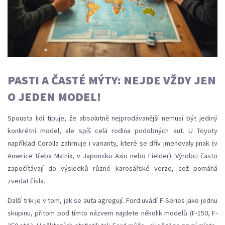
PASTI A ČASTÉ MÝTY: NEJDE VŽDY JEN
O JEDEN MODEL!
Spousta lidí tipuje, že absolutně nejprodávanější nemusí být jediný
konkrétní model, ale spíš celá rodina podobných aut. U Toyoty
například Corolla zahrnuje i varianty, které se dřív jmenovaly jinak (v
Americe třeba Matrix, v Japonsku Axio nebo Fielder). Výrobci často
započítávají do výsledků různé karosářské verze, což pomáhá
zvedat čísla.
Další trik je v tom, jak se auta agregují. Ford uvádí F-Series jako jednu
skupinu, přitom pod tímto názvem najdete několik modelů (F-150, F-