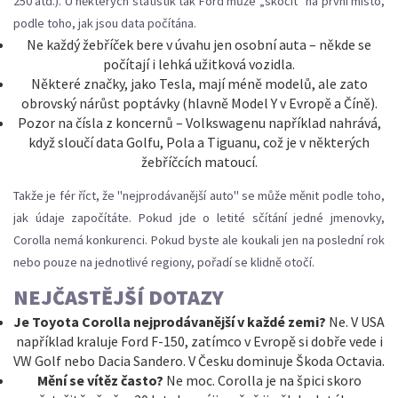
250 atd.). U některých statistik tak Ford může „skočit“ na první místo,
podle toho, jak jsou data počítána.
Ne každý žebříček bere v úvahu jen osobní auta – někde se
počítají i lehká užitková vozidla.
Některé značky, jako Tesla, mají méně modelů, ale zato
obrovský nárůst poptávky (hlavně Model Y v Evropě a Číně).
Pozor na čísla z koncernů – Volkswagenu například nahrává,
když sloučí data Golfu, Pola a Tiguanu, což je v některých
žebříčcích matoucí.
Takže je fér říct, že "nejprodávanější auto" se může měnit podle toho,
jak údaje započítáte. Pokud jde o letité sčítání jedné jmenovky,
Corolla nemá konkurenci. Pokud byste ale koukali jen na poslední rok
nebo pouze na jednotlivé regiony, pořadí se klidně otočí.
NEJČASTĚJŠÍ DOTAZY
Je Toyota Corolla nejprodávanější v každé zemi?
Ne. V USA
například kraluje Ford F-150, zatímco v Evropě si dobře vede i
VW Golf nebo Dacia Sandero. V Česku dominuje Škoda Octavia.
Mění se vítěz často?
Ne moc. Corolla je na špici skoro