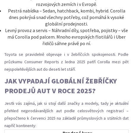
rozvojových zemích i v Evropě.
Pestrá nabídka – Sedan, hatchback, kombi, hybrid. Corolla
dnes pokrývá snad všechny potřeby, což pomáhá k vysoké
globální prodejnosti.
Levný provoz a servis – Náhradní díly, spotřeba, pojistky – vše
má Corolla pod palcem. Mnoho evropských flotilářů i Uber
řidičů sáhne právě po ní.
Toyota se pravidelně objevuje i v žebříčcích spokojenosti. Podle
průzkumu Consumer Reports z ledna 2025 patří Corolla mezi pět
nejspolehlivějších aut do deseti let stáří.
JAK VYPADAJÍ GLOBÁLNÍ ŽEBŘÍČKY
PRODEJŮ AUT V ROCE 2025?
Jestli vás zajímá, jak si stojí další značky a modely, tady je aktuální
přehled nejprodávanějších aut podle celosvětových registrací –
přepočteno k červenci 2025 na základě průmyslových a státních dat
napříč kontinenty: