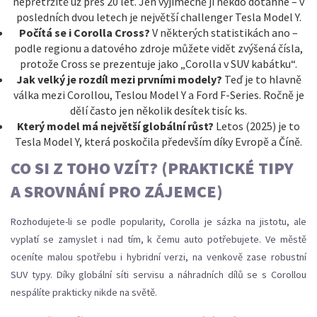
nepřetržitě už přes 20 let. Jen výjimečně ji někdo dotáhne – v
posledních dvou letech je největší challenger Tesla Model Y.
Počítá se i Corolla Cross?
V některých statistikách ano –
podle regionu a datového zdroje můžete vidět zvýšená čísla,
protože Cross se prezentuje jako „Corolla v SUV kabátku“.
Jak velký je rozdíl mezi prvními modely?
Teď je to hlavně
válka mezi Corollou, Teslou Model Y a Ford F-Series. Ročně je
dělí často jen několik desítek tisíc ks.
Který model má největší globální růst?
Letos (2025) je to
Tesla Model Y, která poskočila především díky Evropě a Číně.
CO SI Z TOHO VZÍT? (PRAKTICKÉ TIPY
A SROVNÁNÍ PRO ZÁJEMCE)
Rozhodujete-li se podle popularity, Corolla je sázka na jistotu, ale
vyplatí se zamyslet i nad tím, k čemu auto potřebujete. Ve městě
oceníte malou spotřebu i hybridní verzi, na venkově zase robustní
SUV typy. Díky globální síti servisu a náhradních dílů se s Corollou
nespálíte prakticky nikde na světě.