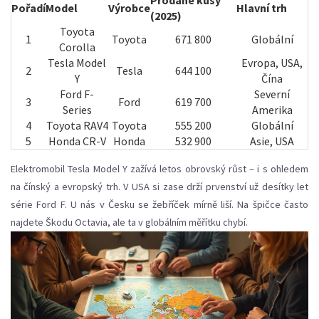
Prodané kusy
Pořadí
Model
Výrobce
Hlavní trh
(2025)
Toyota
1
Toyota
671 800
Globální
Corolla
Tesla Model
Evropa, USA,
2
Tesla
644 100
Y
Čína
Ford F-
Severní
3
Ford
619 700
Series
Amerika
4
Toyota RAV4
Toyota
555 200
Globální
5
Honda CR-V
Honda
532 900
Asie, USA
Elektromobil Tesla Model Y zažívá letos obrovský růst – i s ohledem
na čínský a evropský trh. V USA si zase drží prvenství už desítky let
série Ford F. U nás v Česku se žebříček mírně liší. Na špičce často
najdete Škodu Octavia, ale ta v globálním měřítku chybí.