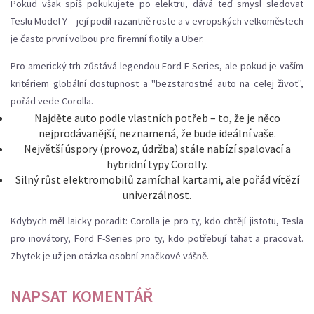
Pokud však spíš pokukujete po elektru, dává teď smysl sledovat
Teslu Model Y – její podíl razantně roste a v evropských velkoměstech
je často první volbou pro firemní flotily a Uber.
Pro americký trh zůstává legendou Ford F-Series, ale pokud je vaším
kritériem globální dostupnost a "bezstarostné auto na celej život",
pořád vede Corolla.
Najděte auto podle vlastních potřeb – to, že je něco
nejprodávanější, neznamená, že bude ideální vaše.
Největší úspory (provoz, údržba) stále nabízí spalovací a
hybridní typy Corolly.
Silný růst elektromobilů zamíchal kartami, ale pořád vítězí
univerzálnost.
Kdybych měl laicky poradit: Corolla je pro ty, kdo chtějí jistotu, Tesla
pro inovátory, Ford F-Series pro ty, kdo potřebují tahat a pracovat.
Zbytek je už jen otázka osobní značkové vášně.
NAPSAT KOMENTÁŘ