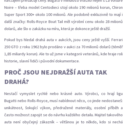
navzájem přetlačují ceny. Bugatti v minulosti vítězilo nejen s La Voiture
Noire – třeba model Centodieci stojí okolo 190 milionů korun, Chiron
Super Sport 300+ okolo 100 milionů. Ale podobně exkluzivně to mají i
další značky: Rolls-Royce Boat Tail měl výrobní cenu okolo 28 milionů
dolarů, ale šlo o zakázku na míru, která je dokonce ještě dražší.
Pokud bys hledal drahá auta v aukcích, jsou ceny ještě vyšší. Ferrari
250 GTO z roku 1962 bylo prodáno v aukci za 70 milionů dolarů (téměř
1,85 miliardy korun). Ale to už jsme v kategorii veteránů, kde hraje roli
historie, slavní řidiči i původní dokumentace.
PROČ JSOU NEJDRAŽŠÍ AUTA TAK
DRAHÁ?
Nestačí vymyslet rychlé nebo krásné auto. Výrobci, co hrají ligu
Bugatti nebo Rolls-Royce, musí nabídnout něco, co jinde nedostaneš:
unikátnost, šokující výkon, předražené materiály, osobní příběh a
často možnost zapojit se do návrhu každého detailu. Majitel takového
auta není obyčejný zákazník – většinou je to někdo, kdo si nechá