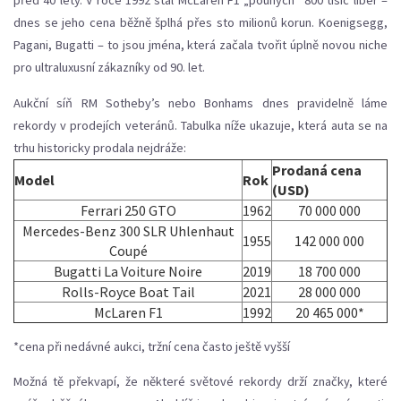
před 40 lety. V roce 1992 stál McLaren F1 „pouhých“ 800 tisíc liber –
dnes se jeho cena běžně šplhá přes sto milionů korun. Koenigsegg,
Pagani, Bugatti – to jsou jména, která začala tvořit úplně novou niche
pro ultraluxusní zákazníky od 90. let.
Aukční síň RM Sotheby’s nebo Bonhams dnes pravidelně láme
rekordy v prodejích veteránů. Tabulka níže ukazuje, která auta se na
trhu historicky prodala nejdráže:
Prodaná cena
Model
Rok
(USD)
Ferrari 250 GTO
1962
70 000 000
Mercedes-Benz 300 SLR Uhlenhaut
1955
142 000 000
Coupé
Bugatti La Voiture Noire
2019
18 700 000
Rolls-Royce Boat Tail
2021
28 000 000
McLaren F1
1992
20 465 000*
*cena při nedávné aukci, tržní cena často ještě vyšší
Možná tě překvapí, že některé světové rekordy drží značky, které