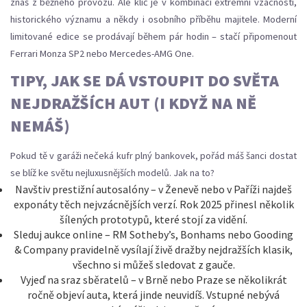
znáš z běžného provozu. Ale klíč je v kombinaci extrémní vzácnosti,
historického významu a někdy i osobního příběhu majitele. Moderní
limitované edice se prodávají během pár hodin – stačí připomenout
Ferrari Monza SP2 nebo Mercedes-AMG One.
TIPY, JAK SE DÁ VSTOUPIT DO SVĚTA
NEJDRAŽŠÍCH AUT (I KDYŽ NA NĚ
NEMÁŠ)
Pokud tě v garáži nečeká kufr plný bankovek, pořád máš šanci dostat
se blíž ke světu nejluxusnějších modelů. Jak na to?
Navštiv prestižní autosalóny – v Ženevě nebo v Paříži najdeš
exponáty těch nejvzácnějších verzí. Rok 2025 přinesl několik
šílených prototypů, které stojí za vidění.
Sleduj aukce online – RM Sotheby’s, Bonhams nebo Gooding
& Company pravidelně vysílají živě dražby nejdražších klasik,
všechno si můžeš sledovat z gauče.
Vyjeď na sraz sběratelů – v Brně nebo Praze se několikrát
ročně objeví auta, která jinde neuvidíš. Vstupné nebývá