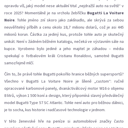
opravdu víš, jaký model nese aktuální titul „nejdražší auto na světě“ v
roce 2025? Momentálně je na vrcholu žebříčku
Bugatti La Voiture
Noire
. Tohle jméno zní skoro jako zaklínadlo, ale skrývá za sebou
neuvěřitelný příběh a cenu okolo 18,7 milionu dolarů, což je asi 445
milionů korun. Částka za jediný kus, protože tohle auto je skutečný
unikát. Není v žádném běžném katalogu, nečeká ve výstavním sále na
kupce. Vyrobeno bylo jediné a jeho majitel je záhadou – média
spekulují o fotbalovém králi Cristianu Ronaldovi, samotné Bugatti
samozřejmě mlčí.
Čím to, že právě tohle Bugatti pokořilo hranice běžných supersportů?
Všechno v Bugatti La Voiture Noire je šíleně „custom“: ručně
opracované karbonové panely, dvanáctiválcový motor W16 o objemu
8 litrů, výkon 1 500 koní a design, který připomíná slavný předválečný
model Bugatti Type 57 SC Atlantic. Tohle není auto pro běžnou dálnici,
je to socha, kus historie i nadčasové technologie v jednom.
V této ženevské hře na peníze si automobilové značky často