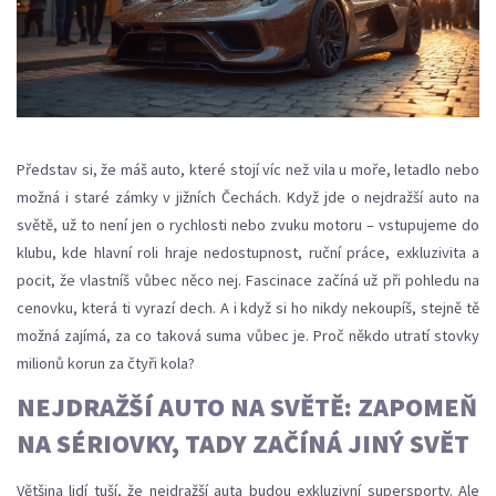
Představ si, že máš auto, které stojí víc než vila u moře, letadlo nebo
možná i staré zámky v jižních Čechách. Když jde o nejdražší auto na
světě, už to není jen o rychlosti nebo zvuku motoru – vstupujeme do
klubu, kde hlavní roli hraje nedostupnost, ruční práce, exkluzivita a
pocit, že vlastníš vůbec něco nej. Fascinace začíná už při pohledu na
cenovku, která ti vyrazí dech. A i když si ho nikdy nekoupíš, stejně tě
možná zajímá, za co taková suma vůbec je. Proč někdo utratí stovky
milionů korun za čtyři kola?
NEJDRAŽŠÍ AUTO NA SVĚTĚ: ZAPOMEŇ
NA SÉRIOVKY, TADY ZAČÍNÁ JINÝ SVĚT
Většina lidí tuší, že nejdražší auta budou exkluzivní supersporty. Ale