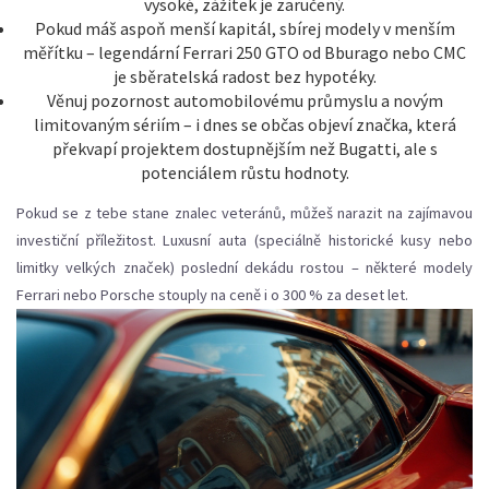
vysoké, zážitek je zaručený.
Pokud máš aspoň menší kapitál, sbírej modely v menším
měřítku – legendární Ferrari 250 GTO od Bburago nebo CMC
je sběratelská radost bez hypotéky.
Věnuj pozornost automobilovému průmyslu a novým
limitovaným sériím – i dnes se občas objeví značka, která
překvapí projektem dostupnějším než Bugatti, ale s
potenciálem růstu hodnoty.
Pokud se z tebe stane znalec veteránů, můžeš narazit na zajímavou
investiční příležitost. Luxusní auta (speciálně historické kusy nebo
limitky velkých značek) poslední dekádu rostou – některé modely
Ferrari nebo Porsche stouply na ceně i o 300 % za deset let.