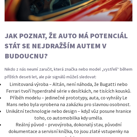
JAK POZNAT, ŽE AUTO MÁ POTENCIÁL
STÁT SE NEJDRAŽŠÍM AUTEM V
BUDOUCNU?
Nikdo z nás neumí zaručit, která značka nebo model „vystřelí“ během
příštích deseti let, ale pár signálů můžeš sledovat:
Limitovaná výroba – Altán, není náhoda, že Bugatti nebo
Ferrari tvoří hyperdrahé série v desítkách, ne tisících kousků.
Příběh modelu – jedinečné prototypy, auta, co vyhrály Le
Mans nebo byla vyrobena na zakázku pro slavnou osobnost.
Unikátní technologie nebo design – když vůz posune hranice
toho, co automobilka kdy uměla.
Reálný původ – prvovýroba, dokonalý stav, původní
dokumentace a servisní knížka, to jsou zlaté vstupenky na