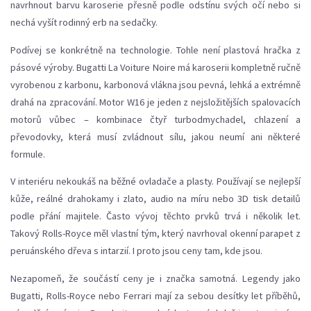
navrhnout barvu karoserie přesně podle odstínu svých očí nebo si
nechá vyšít rodinný erb na sedačky.
Podívej se konkrétně na technologie. Tohle není plastová hračka z
pásové výroby. Bugatti La Voiture Noire má karoserii kompletně ručně
vyrobenou z karbonu, karbonová vlákna jsou pevná, lehká a extrémně
drahá na zpracování. Motor W16 je jeden z nejsložitějších spalovacích
motorů vůbec – kombinace čtyř turbodmychadel, chlazení a
převodovky, která musí zvládnout sílu, jakou neumí ani některé
formule.
V interiéru nekoukáš na běžné ovladače a plasty. Používají se nejlepší
kůže, reálné drahokamy i zlato, audio na míru nebo 3D tisk detailů
podle přání majitele. Často vývoj těchto prvků trvá i několik let.
Takový Rolls-Royce měl vlastní tým, který navrhoval okenní parapet z
peruánského dřeva s intarzií. I proto jsou ceny tam, kde jsou.
Nezapomeň, že součástí ceny je i značka samotná. Legendy jako
Bugatti, Rolls-Royce nebo Ferrari mají za sebou desítky let příběhů,