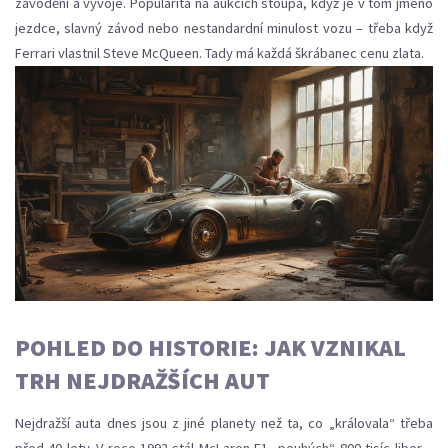
závodění a vývoje. Popularita na aukcích stoupá, když je v tom jméno
jezdce, slavný závod nebo nestandardní minulost vozu – třeba když
Ferrari vlastnil Steve McQueen. Tady má každá škrábanec cenu zlata.
POHLED DO HISTORIE: JAK VZNIKAL
TRH NEJDRAŽŠÍCH AUT
Nejdražší auta dnes jsou z jiné planety než ta, co „královala“ třeba