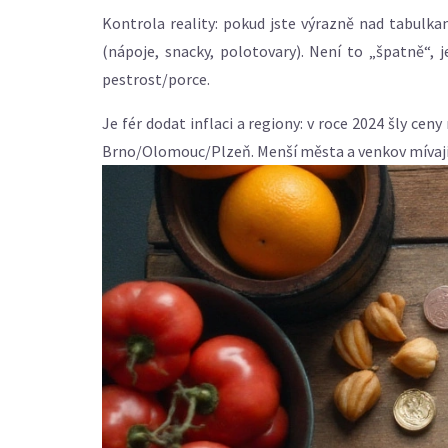
Kontrola reality: pokud jste výrazně nad tabulkam
(nápoje, snacky, polotovary). Není to „špatně“, 
pestrost/porce.
Je fér dodat inflaci a regiony: v roce 2024 šly cen
Brno/Olomouc/Plzeň. Menší města a venkov mívají n