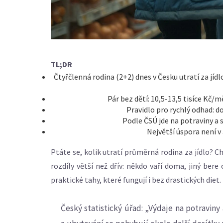
TL;DR
Čtyřčlenná rodina (2+2) dnes v Česku utratí za jídl
Pár bez dětí: 10,5-13,5 tisíce Kč/mě
Pravidlo pro rychlý odhad: 
Podle ČSÚ jde na potraviny a 
Největší úspora není v
Ptáte se, kolik utratí průměrná rodina za jídlo? C
rozdíly větší než dřív: někdo vaří doma, jiný bere
praktické tahy, které fungují i bez drastických diet.
Český statistický úřad: „Výdaje na potravin