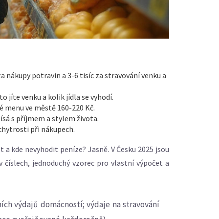
za nákupy potravin a 3-6 tisíc za stravování venku a
o jíte venku a kolik jídla se vyhodí.
vé menu ve městě 160-220 Kč.
ísá s příjmem a stylem života.
chytrosti při nákupech.
st a kde nevyhodit peníze? Jasně. V Česku 2025 jsou
 v číslech, jednoduchý vzorec pro vlastní výpočet a
ních výdajů domácností; výdaje na stravování