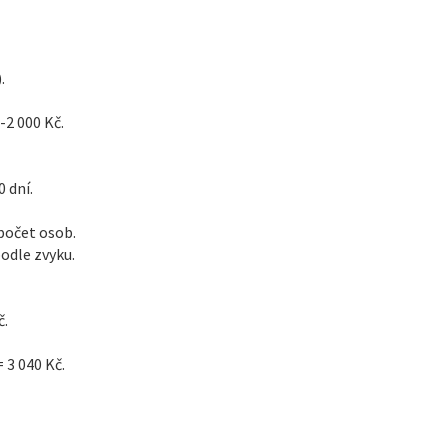
.
-2 000 Kč.
 dní.
počet osob.
odle zvyku.
č.
 3 040 Kč.