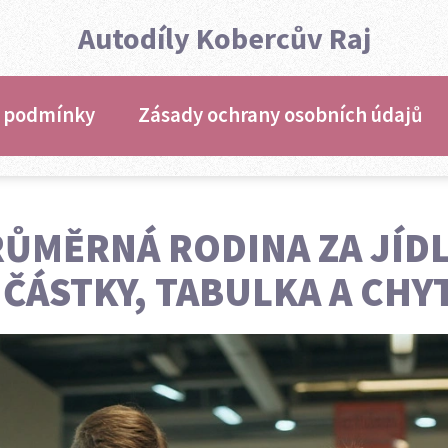
Autodíly Kobercův Raj
 podmínky
Zásady ochrany osobních údajů
RŮMĚRNÁ RODINA ZA JÍDL
ČÁSTKY, TABULKA A CHY