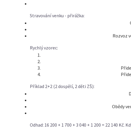
Stravování venku - přirážka:
Rozvoz ve
Rychlý vzorec:
Přide
Přide
Příklad 2+2 (2 dospělí, 2 děti ZŠ):
D
Obědy ven
Odhad: 16 200 + 1 700 + 3 040 + 1 200 = 22 140 Kč. K