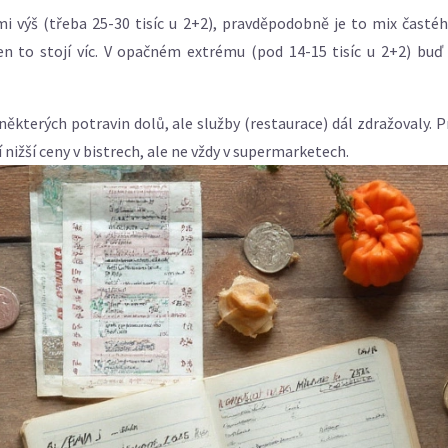
i výš (třeba 25-30 tisíc u 2+2), pravděpodobně je to mix častého
jen to stojí víc. V opačném extrému (pod 14-15 tisíc u 2+2) bu
y některých potravin dolů, ale služby (restaurace) dál zdražovaly. 
ižší ceny v bistrech, ale ne vždy v supermarketech.