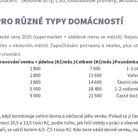
y procent.“ (Rodinné účty, ČSÚ; dlouhodobé průměry, aktuali
 PRO RŮZNÉ TYPY DOMÁCNOSTÍ
né české ceny 2025 (supermarket + obědové menu ve městě). Nejsou
 nebo v okresním městě. Započítávám potraviny a nealko, plus s
e srovnání.
ravování venku + jídelna (Kč/měs.)
Celkem (Kč/měs.)
Poznámk
1 800
7 000
1-2 o
2 800
11 600
Vařen
3 800
14 600
Školní ob
5 000
18 400
1-2 rodinn
9 000
21 500
Časté bist
c, když kombinuje vaření doma a občasné jídlo venku. Pokud se jí 
mezi 10,5 a 13,5 tisíci Kč, podle toho, jak řeší obědy v práci a víken
aří, se udrží kolem 6,5-7,5 tisíce Kč. Kdo bere oběd denně venku, má 