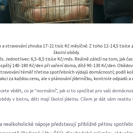
o a stravování zhruba 17-21 tisíc Kč měsíčně. Z toho 12-14,5 tisíce 
školní obědy.
s. Jednotlivec: 6,5-8,5 tisíce Kč/měs. Reálně záleží na tom, jak čast
dospělý 140-180 Kč/den při vaření doma, dítě 90-130 Kč/den. Obědo
stravování téměř třetina spotřebních výdajů domácností; podíl kol
 akci za každou cenu, ale v plánování jídelníčku, kontrole odpadů a 
hcete vědět, co je “normální”, jak si to spočítat pro vaši domácno
 obědy v bistru, děti mají školní jídelnu. Cílem je dát vám realitu
y a nealkoholické nápoje představují přibližně pětinu spotřeb