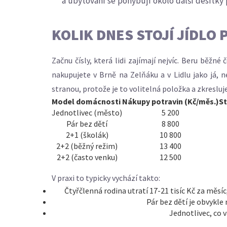
a ubytování se pohybují okolo další desítk
KOLIK DNES STOJÍ JÍDLO
Začnu čísly, která lidi zajímají nejvíc. Beru běž
nakupujete v Brně na Zelňáku a v Lidlu jako já,
stranou, protože je to volitelná položka a zkresluj
Model domácnosti
Nákupy potravin (Kč/měs.)
St
Jednotlivec (město)
5 200
Pár bez dětí
8 800
2+1 (školák)
10 800
2+2 (běžný režim)
13 400
2+2 (často venku)
12 500
V praxi to typicky vychází takto:
Čtyřčlenná rodina utratí 17-21 tisíc Kč za měsí
Pár bez dětí je obvykle 
Jednotlivec, co v