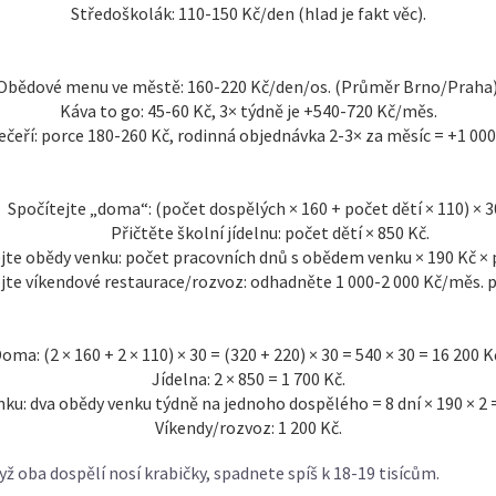
Středoškolák: 110-150 Kč/den (hlad je fakt věc).
Obědové menu ve městě: 160-220 Kč/den/os. (Průměr Brno/Praha)
Káva to go: 45-60 Kč, 3× týdně je +540-720 Kč/měs.
čeří: porce 180-260 Kč, rodinná objednávka 2-3× za měsíc = +1 000
Spočítejte „doma“: (počet dospělých × 160 + počet dětí × 110) × 30
Přičtěte školní jídelnu: počet dětí × 850 Kč.
jte obědy venku: počet pracovních dnů s obědem venku × 190 Kč × 
jte víkendové restaurace/rozvoz: odhadněte 1 000-2 000 Kč/měs. p
oma: (2 × 160 + 2 × 110) × 30 = (320 + 220) × 30 = 540 × 30 = 16 200 K
Jídelna: 2 × 850 = 1 700 Kč.
ku: dva obědy venku týdně na jednoho dospělého = 8 dní × 190 × 2 =
Víkendy/rozvoz: 1 200 Kč.
dyž oba dospělí nosí krabičky, spadnete spíš k 18-19 tisícům.