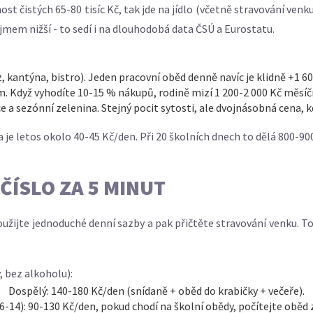
 čistých 65-80 tisíc Kč, tak jde na jídlo (včetně stravování ven
mem nižší - to sedí i na dlouhodobá data ČSÚ a Eurostatu.
z, kantýna, bistro). Jeden pracovní oběd denně navíc je klidně +1 6
em. Když vyhodíte 10-15 % nákupů, rodině mizí 1 200-2 000 Kč měsíč
ce a sezónní zelenina. Stejný pocit sytosti, ale dvojnásobná cena, k
e letos okolo 40-45 Kč/den. Při 20 školních dnech to dělá 800-90
 ČÍSLO ZA 5 MINUT
použijte jednoduché denní sazby a pak přičtěte stravování venku. 
 bez alkoholu):
Dospělý: 140-180 Kč/den (snídaně + oběd do krabičky + večeře).
(6-14): 90-130 Kč/den, pokud chodí na školní obědy, počítejte oběd z