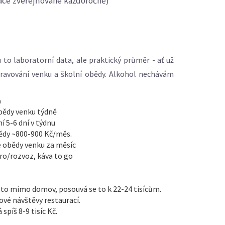
zace zveřejňované každoročně)
 to laboratorní data, ale praktický průměr - ať už
travování venku a školní obědy. Alkohol nechávám
a
bědy venku týdně
í 5-6 dní v týdnu
ědy ~800-900 Kč/měs.
é obědy venku za měsíc
ro/rozvoz, káva to go
často mimo domov, posouvá se to k 22-24 tisícům.
dové návštěvy restaurací.
spíš 8-9 tisíc Kč.