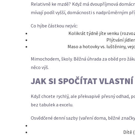
Relativně ke mzdě? Když má dvoupříjmová domácnost
mívají podíl vyšší, domácnosti s nadprůměrným příj
Co hýbe částkou nejvíc:
Kolikrát týdně jíte venku (rozvo
Plýtvání jídl
Maso a hotovky vs. luštěniny, vej
Mimochodem, školy. Běžná úhrada za oběd pro žáka j
něco výš.
JAK SI SPOČÍTAT VLASTNÍ
Když chcete rychlý, ale překvapivě přesný odhad, 
bez tabulek a excelu.
Osvědčené denní sazby (vaření doma, běžné značky,
Dítě 