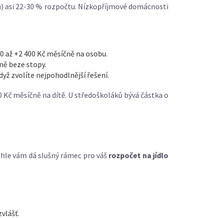
ku) asi 22-30 % rozpočtu. Nízkopříjmové domácnosti
00 až +2 400 Kč měsíčně na osobu.
ně beze stopy.
dyž zvolíte nejpohodlnější řešení.
0 Kč měsíčně na dítě. U středoškoláků bývá částka o
Tohle vám dá slušný rámec pro váš
rozpočet na jídlo
vlášť.