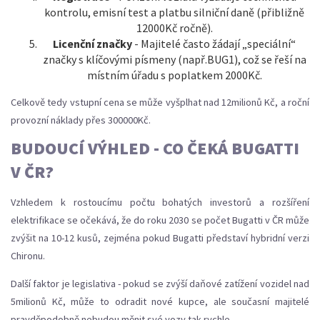
kontrolu, emisní test a platbu silniční daně (přibližně
12000Kč ročně).
Licenční značky
- Majitelé často žádají „speciální“
značky s klíčovými písmeny (např.BUG1), což se řeší na
místním úřadu s poplatkem 2000Kč.
Celkově tedy vstupní cena se může vyšplhat nad 12milionů Kč, a roční
provozní náklady přes 300000Kč.
BUDOUCÍ VÝHLED - CO ČEKÁ BUGATTI
V ČR?
Vzhledem k rostoucímu počtu bohatých investorů a rozšíření
elektrifikace se očekává, že do roku 2030 se počet Bugatti v ČR může
zvýšit na 10-12 kusů, zejména pokud Bugatti představí hybridní verzi
Chironu.
Další faktor je legislativa - pokud se zvýší daňové zatížení vozidel nad
5milionů Kč, může to odradit nové kupce, ale současní majitelé
pravděpodobně nebudou měnit své vozy tak rychle.