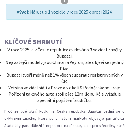
7
Vývoj:
Nárůst o 1 vozidlo v roce 2025 oproti 2024.
KLÍČOVÉ SHRNUTÍ
V roce 2025 je v České republice evidováno
7
vozidel značky
Bugatti.
Nejčastější modely jsou Chiron a Veyron, ale objeví se i jediný
Divo.
Bugatti tvoří méně než 1% všech superaut registrovaných v
ČR.
Většina vozidel sídlí v Praze a v okolí Středočeského kraje.
Pořízení takového auta stojí přes 12milionů Kč a vyžaduje
speciální pojištění a údržbu.
Proč se lidé ptají, kolik má Česká republika Bugatti? Jedná se o
exkluzivní značku, která se v našem marketu objevuje jen zřídka.
Statistiky jsou důležité nejen pro nadšence, ale i pro úředníky, kteří