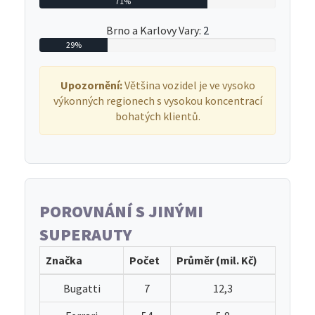
71%
Brno a Karlovy Vary:
2
29%
Upozornění:
Většina vozidel je ve vysoko
výkonných regionech s vysokou koncentrací
bohatých klientů.
POROVNÁNÍ S JINÝMI
SUPERAUTY
Značka
Počet
Průměr (mil. Kč)
Bugatti
7
12,3