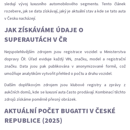
sledují vývoj luxusního automobilového segmentu. Tento článek
rozebere, jak se data získávají, jaký je aktuální stav a kde se tato auta
v Česku nacházejí.
JAK ZÍSKÁVÁME ÚDAJE O
SUPERAUTÁCH V ČR
Nejspolehlivějším zdrojem jsou
registrace vozidel
u
Ministerstva
dopravy ČR
. Úřad eviduje každý VIN, značku, model a registrační
značku. Data jsou pak publikována v anonymizované formě, což
umožňuje analytikům vytvořit přehled o počtu a druhu vozidel.
Dalším doplňkovým zdrojem jsou
klubové registry
a zprávy z
aukčních domů, kde se luxusní auta často prodávají. Kombinací těchto
zdrojů získáme poměrně přesný obrázek.
AKTUÁLNÍ POČET BUGATTI V ČESKÉ
REPUBLICE (2025)