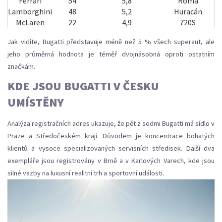
Ferrari
54
5,8
Roma
Lamborghini
48
5,2
Huracán
McLaren
22
4,9
720S
Jak vidíte, Bugatti představuje méně než 5 % všech superaut, ale
jeho průměrná hodnota je téměř dvojnásobná oproti ostatním
značkám.
KDE JSOU BUGATTI V ČESKU
UMÍSTĚNY
Analýza registračních adres ukazuje, že pět z sedmi Bugatti má sídlo v
Praze a Středočeském kraji. Důvodem je koncentrace bohatých
klientů a vysoce specializovaných servisních středisek. Další dva
exempláře jsou registrovány v Brně a v Karlových Varech, kde jsou
silné vazby na luxusní realitní trh a sportovní události.