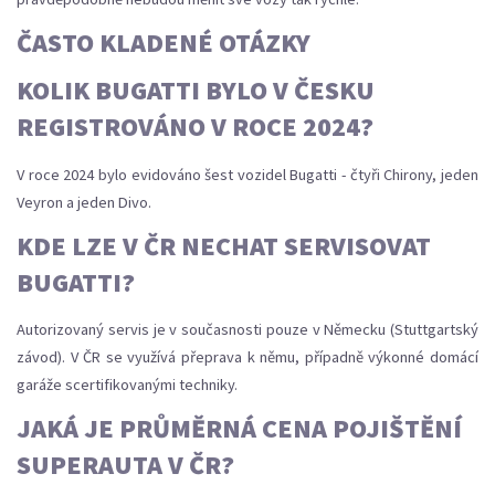
ČASTO KLADENÉ OTÁZKY
KOLIK BUGATTI BYLO V ČESKU
REGISTROVÁNO V ROCE 2024?
V roce 2024 bylo evidováno šest vozidel Bugatti - čtyři Chirony, jeden
Veyron a jeden Divo.
KDE LZE V ČR NECHAT SERVISOVAT
BUGATTI?
Autorizovaný servis je v současnosti pouze v Německu (Stuttgartský
závod). V ČR se využívá přeprava k němu, případně výkonné domácí
garáže scertifikovanými techniky.
JAKÁ JE PRŮMĚRNÁ CENA POJIŠTĚNÍ
SUPERAUTA V ČR?