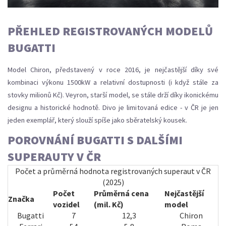
PŘEHLED REGISTROVANÝCH MODELŮ
BUGATTI
Model Chiron, představený v roce 2016, je nejčastější díky své
kombinaci výkonu 1500kW a relativní dostupnosti (i když stále za
stovky milionů Kč). Veyron, starší model, se stále drží díky ikonickému
designu a historické hodnotě. Divo je limitovaná edice - v ČR je jen
jeden exemplář, který slouží spíše jako sběratelský kousek.
POROVNÁNÍ BUGATTI S DALŠÍMI
SUPERAUTY V ČR
Počet a průměrná hodnota registrovaných superaut v ČR
(2025)
Počet
Průměrná cena
Nejčastější
Značka
vozidel
(mil. Kč)
model
Bugatti
7
12,3
Chiron