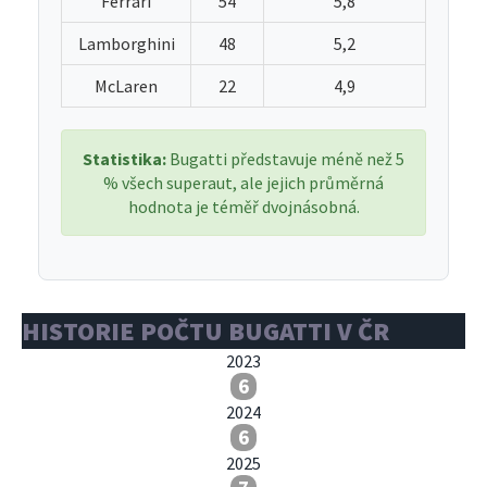
Ferrari
54
5,8
Lamborghini
48
5,2
McLaren
22
4,9
Statistika:
Bugatti představuje méně než 5
% všech superaut, ale jejich průměrná
hodnota je téměř dvojnásobná.
HISTORIE POČTU BUGATTI V ČR
2023
6
2024
6
2025