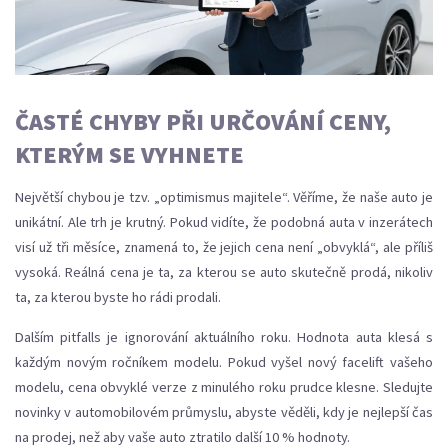
ČASTÉ CHYBY PŘI URČOVÁNÍ CENY,
KTERÝM SE VYHNETE
Největší chybou je tzv. „optimismus majitele“. Věříme, že naše auto je
unikátní. Ale trh je krutný. Pokud vidíte, že podobná auta v inzerátech
visí už tři měsíce, znamená to, že jejich cena není „obvyklá“, ale příliš
vysoká. Reálná cena je ta, za kterou se auto skutečně prodá, nikoliv
ta, za kterou byste ho rádi prodali.
Dalším pitfalls je ignorování aktuálního roku. Hodnota auta klesá s
každým novým ročníkem modelu. Pokud vyšel nový facelift vašeho
modelu, cena obvyklé verze z minulého roku prudce klesne. Sledujte
novinky v automobilovém průmyslu, abyste věděli, kdy je nejlepší čas
na prodej, než aby vaše auto ztratilo další 10 % hodnoty.