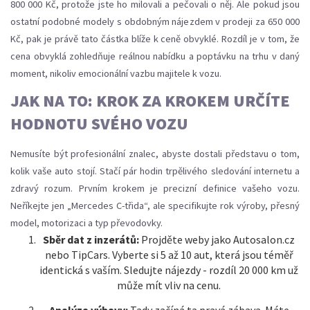
800 000 Kč, protože jste ho milovali a pečovali o něj. Ale pokud jsou
ostatní podobné modely s obdobným nájezdem v prodeji za 650 000
Kč, pak je právě tato částka blíže k ceně obvyklé. Rozdíl je v tom, že
cena obvyklá zohledňuje reálnou nabídku a poptávku na trhu v daný
moment, nikoliv emocionální vazbu majitele k vozu.
JAK NA TO: KROK ZA KROKEM URČÍTE
HODNOTU SVÉHO VOZU
Nemusíte být profesionální znalec, abyste dostali představu o tom,
kolik vaše auto stojí. Stačí pár hodin trpělivého sledování internetu a
zdravý rozum. Prvním krokem je precizní definice vašeho vozu.
Neříkejte jen „Mercedes C-třida“, ale specifikujte rok výroby, přesný
model, motorizaci a typ převodovky.
Sběr dat z inzerátů:
Projděte weby jako Autosalon.cz
nebo TipCars. Vyberte si 5 až 10 aut, která jsou téměř
identická s vaším. Sledujte nájezdy - rozdíl 20 000 km už
může mít vliv na cenu.