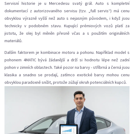
Servisní historie je u Mercedesu svatý grál. Auto s kompletní
dokumentací z autorizovaného servisu (tzv. „full servis“) má cenu
obvyklou výrazně vyšší než auto s nejasným původem, i když jsou
technicky v podobném stavu. Kupující prémiových vozů platí za
jistotu, že olej byl měněn přesně včas a s použitím originálních
materiálů.
Dalším faktorem je kombinace motoru a pohonu. Například model s
pohonem 4MATIC bývá žádanější a drží si hodnotu lépe než zadní
pohon v zimních oblastech. Také pozor na barvy - stříbrná a černá jsou
klasika a snadno se prodají, zatímco exotické barvy mohou cenu
obvyklou paradoxně snížit, protože zúžují okruh potenciálních kupců.