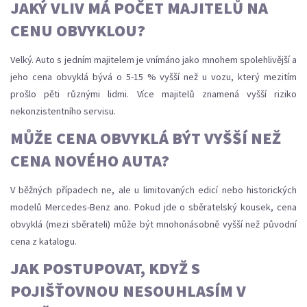
JAKÝ VLIV MÁ POČET MAJITELŮ NA
CENU OBVYKLOU?
Velký. Auto s jedním majitelem je vnímáno jako mnohem spolehlivější a
jeho cena obvyklá bývá o 5-15 % vyšší než u vozu, který mezitím
prošlo pěti různými lidmi. Více majitelů znamená vyšší riziko
nekonzistentního servisu.
MŮŽE CENA OBVYKLÁ BÝT VYŠŠÍ NEŽ
CENA NOVÉHO AUTA?
V běžných případech ne, ale u limitovaných edicí nebo historických
modelů Mercedes-Benz ano. Pokud jde o sběratelský kousek, cena
obvyklá (mezi sběrateli) může být mnohonásobně vyšší než původní
cena z katalogu.
JAK POSTUPOVAT, KDYŽ S
POJIŠŤOVNOU NESOUHLASÍM V