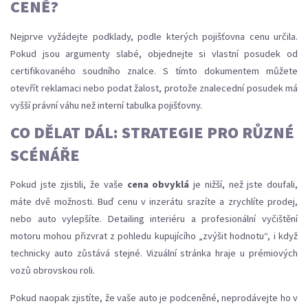
CENĚ?
Nejprve vyžádejte podklady, podle kterých pojišťovna cenu určila.
Pokud jsou argumenty slabé, objednejte si vlastní posudek od
certifikovaného soudního znalce. S tímto dokumentem můžete
otevřít reklamaci nebo podat žalost, protože znalecední posudek má
vyšší právní váhu než interní tabulka pojišťovny.
CO DĚLAT DÁL: STRATEGIE PRO RŮZNÉ
SCÉNÁŘE
Pokud jste zjistili, že vaše
cena obvyklá
je nižší, než jste doufali,
máte dvě možnosti. Buď cenu v inzerátu srazíte a zrychlíte prodej,
nebo auto vylepšíte. Detailing interiéru a profesionální vyčištění
motoru mohou přizvrat z pohledu kupujícího „zvýšit hodnotu“, i když
technicky auto zůstává stejné. Vizuální stránka hraje u prémiových
vozů obrovskou roli.
Pokud naopak zjistíte, že vaše auto je podceněné, neprodávejte ho v