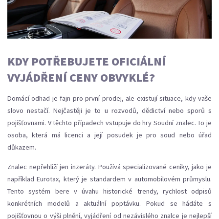
KDY POTŘEBUJETE OFICIÁLNÍ
VYJÁDŘENÍ CENY OBVYKLÉ?
Domácí odhad je fajn pro první prodej, ale existují situace, kdy vaše
slovo nestačí. Nejčastěji je to u rozvodů, dědictví nebo sporů s
pojišťovnami. V těchto případech vstupuje do hry
Soudní znalec
. To je
osoba, která má licenci a její posudek je pro soud nebo úřad
důkazem.
Znalec nepřehlíží jen inzeráty. Používá specializované ceníky, jako je
například
Eurotax
, který je standardem v automobilovém průmyslu.
Tento systém bere v úvahu historické trendy, rychlost odpisů
konkrétních modelů a aktuální poptávku. Pokud se hádáte s
pojišťovnou o výši plnění, vyjádření od nezávislého znalce je nejlepší