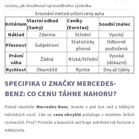
cestou, jak dosáhnout spravedlivého výsledku.
Srovnání metod určení ceny auta
Vlastní odhad
Ceníky
Kritérium
Soudní znalec
(Samy)
(Eurotax)
Náklad
Zdarma
Střední
Vysoký
Statisticky
Odborně
Přesnost
Subjektivní
přesná
podložená
Právní
Vysoká
Žádná
Nízká/Střední
váha
(důkazní)
Rychlost
Okamžitě
Rychle
Dny až týdny
SPECIFIKA U ZNAČKY MERCEDES-
BENZ: CO CENU TÁHNE NAHORU?
Pokud vlastníte
Mercedes-Benz
, hraete v jiné lize než u běžných
městských vozů. Zde se
cena obvyklá
pohybuje v mnohem širších
rozmezích. Proč? Protože u luxusních aut hraje extrémní roli historie a
exkluzivita.