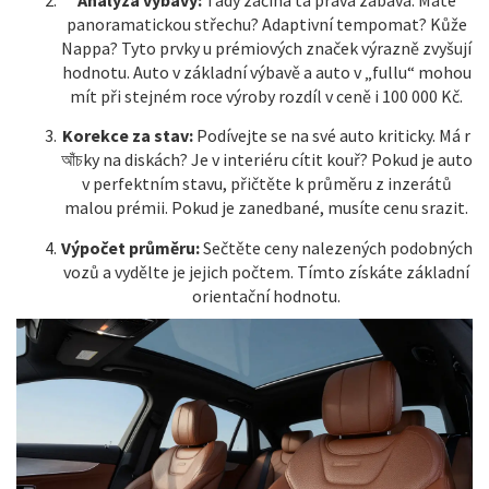
Analýza výbavy:
Tady začíná ta pravá zábava. Máte
panoramatickou střechu? Adaptivní tempomat? Kůže
Nappa? Tyto prvky u prémiových značek výrazně zvyšují
hodnotu. Auto v základní výbavě a auto v „fullu“ mohou
mít při stejném roce výroby rozdíl v ceně i 100 000 Kč.
Korekce za stav:
Podívejte se na své auto kriticky. Má r
আঁচky na diskách? Je v interiéru cítit kouř? Pokud je auto
v perfektním stavu, přičtěte k průměru z inzerátů
malou prémii. Pokud je zanedbané, musíte cenu srazit.
Výpočet průměru:
Sečtěte ceny nalezených podobných
vozů a vydělte je jejich počtem. Tímto získáte základní
orientační hodnotu.