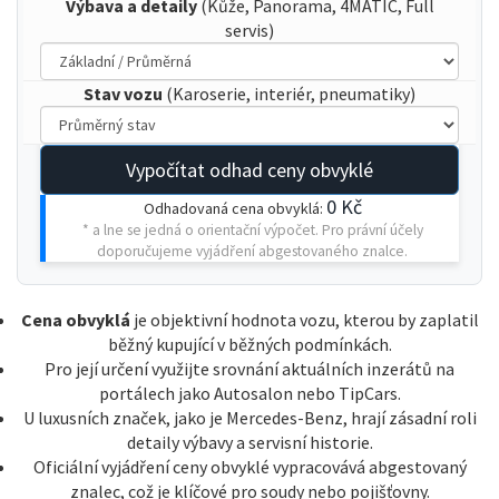
Výbava a detaily
(Kůže, Panorama, 4MATIC, Full
servis)
Stav vozu
(Karoserie, interiér, pneumatiky)
Vypočítat odhad ceny obvyklé
0 Kč
Odhadovaná cena obvyklá:
* a lne se jedná o orientační výpočet. Pro právní účely
doporučujeme vyjádření abgestovaného znalce.
Cena obvyklá
je objektivní hodnota vozu, kterou by zaplatil
běžný kupující v běžných podmínkách.
Pro její určení využijte srovnání aktuálních inzerátů na
portálech jako Autosalon nebo TipCars.
U luxusních značek, jako je
Mercedes-Benz
, hrají zásadní roli
detaily výbavy a servisní historie.
Oficiální vyjádření ceny obvyklé vypracovává abgestovaný
znalec, což je klíčové pro soudy nebo pojišťovny.