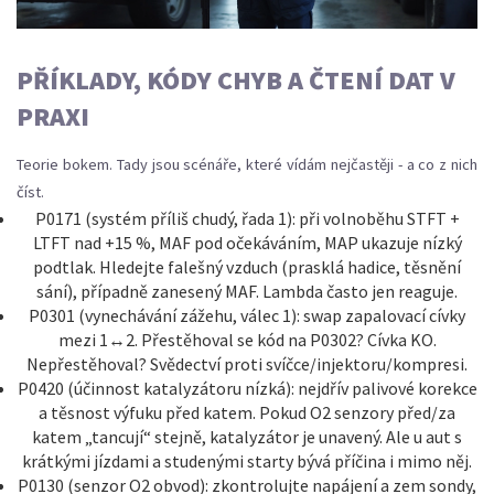
PŘÍKLADY, KÓDY CHYB A ČTENÍ DAT V
PRAXI
Teorie bokem. Tady jsou scénáře, které vídám nejčastěji - a co z nich
číst.
P0171 (systém příliš chudý, řada 1): při volnoběhu STFT +
LTFT nad +15 %, MAF pod očekáváním, MAP ukazuje nízký
podtlak. Hledejte falešný vzduch (prasklá hadice, těsnění
sání), případně zanesený MAF. Lambda často jen reaguje.
P0301 (vynechávání zážehu, válec 1): swap zapalovací cívky
mezi 1↔2. Přestěhoval se kód na P0302? Cívka KO.
Nepřestěhoval? Svědectví proti svíčce/injektoru/kompresi.
P0420 (účinnost katalyzátoru nízká): nejdřív palivové korekce
a těsnost výfuku před katem. Pokud O2 senzory před/za
katem „tancují“ stejně, katalyzátor je unavený. Ale u aut s
krátkými jízdami a studenými starty bývá příčina i mimo něj.
P0130 (senzor O2 obvod): zkontrolujte napájení a zem sondy,