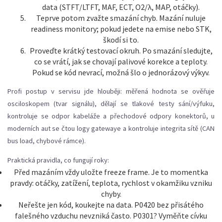
data (STFT/LTFT, MAF, ECT, O2/λ, MAP, otáčky).
Teprve potom zvažte smazání chyb. Mazání nuluje
readiness monitory; pokud jedete na emise nebo STK,
škodí si to.
Proveďte krátký testovací okruh. Po smazání sledujte,
co se vrátí, jak se chovají palivové korekce a teploty.
Pokud se kód nevrací, možná šlo o jednorázový výkyv.
Profi postup v servisu jde hlouběji: měřená hodnota se ověřuje
osciloskopem (tvar signálu), dělají se tlakové testy sání/výfuku,
kontroluje se odpor kabeláže a přechodové odpory konektorů, u
moderních aut se čtou logy gatewaye a kontroluje integrita sítě (CAN
bus load, chybové rámce).
Praktická pravidla, co fungují roky:
Před mazáním vždy uložte freeze frame. Je to momentka
pravdy: otáčky, zatížení, teplota, rychlost v okamžiku vzniku
chyby.
Neřešte jen kód, koukejte na data. P0420 bez přisátého
falešného vzduchu nevzniká často. P0301? Vyměňte cívku