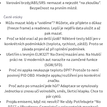
Varování brzdy/ABS/SRS: nemazat a nejezdit “na zkoušku”.
Bezpečnost na prvním místě.
Časté otázky
Můžu mazat kódy a “uvidíme”? Můžete, ale přijdete o důkaz
(freeze frame) a readiness. Lepší je nejdřív data uložit a až
pak mazat.
Proč se kód vrací až po delší jízdě? Některé testy běží jen v
konkrétních podmínkách (teplota, rychlost, zátěž). Proto se
závada projeví až při splnění podmínek.
Ušetřím s levným ELM327? Na čtení/mazání ano. Na hlubší
práci ne. U moderních aut narazíte na zamčené funkce
(SGW/SFD).
Proč mi appka neukazuje teplotu DPF? Protože to není
povinný PID OBD. Hledejte appku/rozšíření pro konkrétní
značku.
Proč auto po smazání jede hůř? Adaptace se vynulovaly.
Jednotka si znovu učí volnoběh, směs, škrticí klapku. Chce to
pár cyklů.
Projdu emisemi, když nic nesvítí? Ne vždy. Potřebujete “No
DTC” a “Readiness: Complete” u relevantních monitorů.