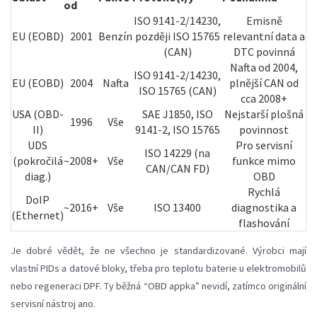
od
ISO 9141-2/14230,
Emisně
EU (EOBD)
2001
Benzín
později ISO 15765
relevantní data a
(CAN)
DTC povinná
Nafta od 2004,
ISO 9141-2/14230,
EU (EOBD)
2004
Nafta
plnější CAN od
ISO 15765 (CAN)
cca 2008+
USA (OBD-
SAE J1850, ISO
Nejstarší plošná
1996
Vše
II)
9141-2, ISO 15765
povinnost
UDS
Pro servisní
ISO 14229 (na
(pokročilá
~2008+
Vše
funkce mimo
CAN/CAN FD)
diag.)
OBD
Rychlá
DoIP
~2016+
Vše
ISO 13400
diagnostika a
(Ethernet)
flashování
Je dobré vědět, že ne všechno je standardizované. Výrobci mají
vlastní PIDs a datové bloky, třeba pro teplotu baterie u elektromobilů
nebo regeneraci DPF. Ty běžná “OBD appka” nevidí, zatímco originální
servisní nástroj ano.