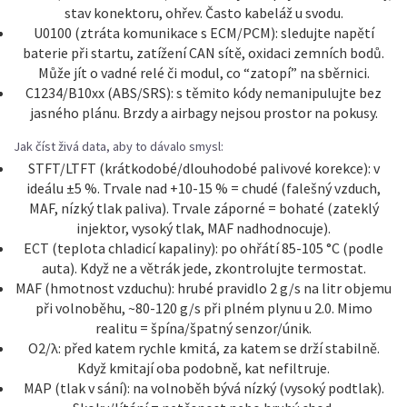
stav konektoru, ohřev. Často kabeláž u svodu.
U0100 (ztráta komunikace s ECM/PCM): sledujte napětí
baterie při startu, zatížení CAN sítě, oxidaci zemních bodů.
Může jít o vadné relé či modul, co “zatopí” na sběrnici.
C1234/B10xx (ABS/SRS): s těmito kódy nemanipulujte bez
jasného plánu. Brzdy a airbagy nejsou prostor na pokusy.
Jak číst živá data, aby to dávalo smysl:
STFT/LTFT (krátkodobé/dlouhodobé palivové korekce): v
ideálu ±5 %. Trvale nad +10-15 % = chudé (falešný vzduch,
MAF, nízký tlak paliva). Trvale záporné = bohaté (zateklý
injektor, vysoký tlak, MAF nadhodnocuje).
ECT (teplota chladicí kapaliny): po ohřátí 85-105 °C (podle
auta). Když ne a větrák jede, zkontrolujte termostat.
MAF (hmotnost vzduchu): hrubé pravidlo 2 g/s na litr objemu
při volnoběhu, ~80-120 g/s při plném plynu u 2.0. Mimo
realitu = špína/špatný senzor/únik.
O2/λ: před katem rychle kmitá, za katem se drží stabilně.
Když kmitají oba podobně, kat nefiltruje.
MAP (tlak v sání): na volnoběh bývá nízký (vysoký podtlak).