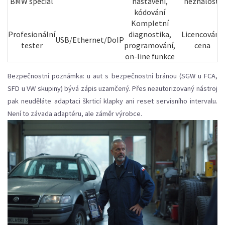
BMW special
nastavení,
neznalosti
kódování
Kompletní
Profesionální
diagnostika,
Licencování,
USB/Ethernet/DoIP
tester
programování,
cena
on-line funkce
Bezpečnostní poznámka: u aut s bezpečnostní bránou (SGW u FCA,
SFD u VW skupiny) bývá zápis uzamčený. Přes neautorizovaný nástroj
pak neuděláte adaptaci škrticí klapky ani reset servisního intervalu.
Není to závada adaptéru, ale záměr výrobce.