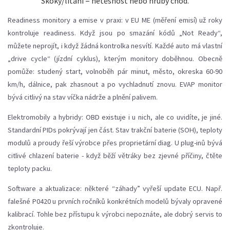
Skoky/lítání = netěsnost nebo hrubý chod.
Readiness monitory a emise v praxi: v EU ME (měření emisí) už roky
kontroluje readiness. Když jsou po smazání kódů „Not Ready“,
můžete neprojít, i když žádná kontrolka nesvítí. Každé auto má vlastní
„drive cycle“ (jízdní cyklus), kterým monitory doběhnou. Obecně
pomůže: studený start, volnoběh pár minut, město, okreska 60-90
km/h, dálnice, pak zhasnout a po vychladnutí znovu. EVAP monitor
bývá citlivý na stav víčka nádrže a plnění palivem.
Elektromobily a hybridy: OBD existuje i u nich, ale co uvidíte, je jiné.
Standardní PIDs pokrývají jen část. Stav trakční baterie (SOH), teploty
modulů a proudy řeší výrobce přes proprietární diag. U plug-inů bývá
citlivé chlazení baterie - když běží větráky bez zjevné příčiny, čtěte
teploty packu.
Software a aktualizace: některé “záhady” vyřeší update ECU. Např.
falešné P0420 u prvních ročníků konkrétních modelů bývaly opravené
kalibrací. Tohle bez přístupu k výrobci nepoznáte, ale dobrý servis to
zkontroluje.