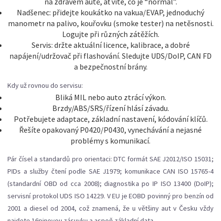
na zdravém autě, ať víte, co je “normál”.
Nadšenec: přidejte koukátko na vakua/EVAP, jednoduchý
manometr na palivo, kouřovku (smoke tester) na netěsnosti.
Logujte při různých zátěžích.
Servis: držte aktuální licence, kalibrace, a dobré
napájení/udržovač při flashování. Sledujte UDS/DoIP, CAN FD
a bezpečnostní brány.
Kdy už rovnou do servisu:
Bliká MIL nebo auto ztrácí výkon.
Brzdy/ABS/SRS/řízení hlásí závadu.
Potřebujete adaptace, základní nastavení, kódování klíčů.
Řešíte opakovaný P0420/P0430, vynechávání a nejasné
problémy s komunikací.
Pár čísel a standardů pro orientaci: DTC formát SAE J2012/ISO 15031;
PIDs a služby čtení podle SAE J1979; komunikace CAN ISO 15765-4
(standardní OBD od cca 2008); diagnostika po IP ISO 13400 (DoIP);
servisní protokol UDS ISO 14229. V EU je EOBD povinný pro benzín od
2001 a diesel od 2004, což znamená, že u většiny aut v Česku vždy
najdete 16pinovou zásuvku a aspoň základní data.