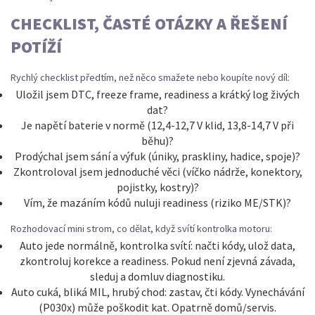
CHECKLIST, ČASTÉ OTÁZKY A ŘEŠENÍ
POTÍŽÍ
Rychlý checklist předtím, než něco smažete nebo koupíte nový díl:
Uložil jsem DTC, freeze frame, readiness a krátký log živých
dat?
Je napětí baterie v normě (12,4-12,7 V klid, 13,8-14,7 V při
běhu)?
Prodýchal jsem sání a výfuk (úniky, praskliny, hadice, spoje)?
Zkontroloval jsem jednoduché věci (víčko nádrže, konektory,
pojistky, kostry)?
Vím, že mazáním kódů nuluji readiness (riziko ME/STK)?
Rozhodovací mini strom, co dělat, když svítí kontrolka motoru:
Auto jede normálně, kontrolka svítí: načti kódy, ulož data,
zkontroluj korekce a readiness. Pokud není zjevná závada,
sleduj a domluv diagnostiku.
Auto cuká, bliká MIL, hrubý chod: zastav, čti kódy. Vynechávání
(P030x) může poškodit kat. Opatrně domů/servis.