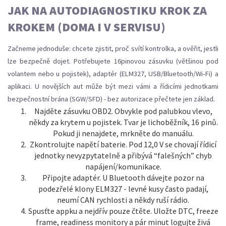
JAK NA AUTODIAGNOSTIKU KROK ZA
KROKEM (DOMA I V SERVISU)
Začneme jednoduše: chcete zjistit, proč svítí kontrolka, a ověřit, jestli
lze bezpečně dojet. Potřebujete 16pinovou zásuvku (většinou pod
volantem nebo u pojistek), adaptér (ELM327, USB/Bluetooth/Wi‑Fi) a
aplikaci. U novějších aut může být mezi vámi a řídicími jednotkami
bezpečnostní brána (SGW/SFD) - bez autorizace přečtete jen základ.
Najděte zásuvku OBD2. Obvykle pod palubkou vlevo,
někdy za krytem u pojistek. Tvar je lichoběžník, 16 pinů.
Pokud ji nenajdete, mrkněte do manuálu.
Zkontrolujte napětí baterie. Pod 12,0 V se chovají řídicí
jednotky nevyzpytatelně a přibývá “falešných” chyb
napájení/komunikace.
Připojte adaptér. U Bluetooth dávejte pozor na
podezřelé klony ELM327 - levné kusy často padají,
neumí CAN rychlosti a někdy ruší rádio.
Spusťte appku a nejdřív pouze čtěte. Uložte DTC, freeze
frame, readiness monitory a pár minut logujte živá