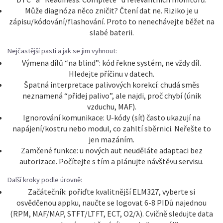
Může diagnóza něco zničit? Čtení dat ne. Riziko je u
zápisu/kódování/flashování. Proto to nenechávejte běžet na
slabé baterii.
Nejčastější pasti a jak se jim vyhnout:
Výmena dílů “na blind”: kód řekne systém, ne vždy díl.
Hledejte příčinu v datech.
Špatná interpretace palivových korekcí: chudá směs
neznamená “přidej palivo”, ale najdi, proč chybí (únik
vzduchu, MAF).
Ignorování komunikace: U-kódy (síť) často ukazují na
napájení/kostru nebo modul, co zahltí sběrnici. Neřešte to
jen mazáním.
Zamčené funkce: u nových aut neuděláte adaptaci bez
autorizace. Počítejte s tím a plánujte návštěvu servisu.
Další kroky podle úrovně:
Začátečník: pořiďte kvalitnější ELM327, vyberte si
osvědčenou appku, naučte se logovat 6-8 PIDů najednou
(RPM, MAF/MAP, STFT/LTFT, ECT, O2/λ). Cvičně sledujte data