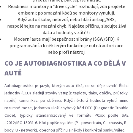
Readiness monitory a “drive cycle” rozhodují, zda projdete
emisemi; po smazání kódů se monitory vynulují.
Když auto škube, nebrzdí, nebo hlásí airbag/ABS,
nespoléhejte na mazání chyb. Najděte příčinu, sledujte živá
data a hodnoty v zátěži.
Moderní auta mají bezpečnostní brány (SGW/SFD). K
programování a k některým funkcím je nutná autorizace
nebo profi nástroj.
CO JE AUTODIAGNOSTIKA A CO DĚLÁ V
AUTĚ
Autodiagnostika je jazyk, kterým auto říká, co se děje uvnitř. Řídicí
jednotky (ECU) sledují stovky vstupů: teploty, tlaky, otáčky, průtoky,
napětí, komunikaci po sběrnici. Když některá hodnota vyletí mimo
rozumné meze, jednotka uloží chybový kód DTC (Diagnostic Trouble
Code), typicky standardizovaný ve formátu P0xxx podle SAE
J2012/ISO 15031-6. Kód popíše systém (P - powertrain, C - chassis, B -
body, U - network), obecnou příčinu a někdy i konkrétní banku/válec.