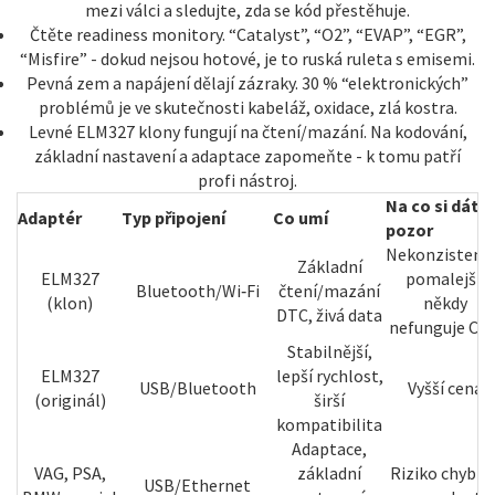
mezi válci a sledujte, zda se kód přestěhuje.
Čtěte readiness monitory. “Catalyst”, “O2”, “EVAP”, “EGR”,
“Misfire” - dokud nejsou hotové, je to ruská ruleta s emisemi.
Pevná zem a napájení dělají zázraky. 30 % “elektronických”
problémů je ve skutečnosti kabeláž, oxidace, zlá kostra.
Levné ELM327 klony fungují na čtení/mazání. Na kodování,
základní nastavení a adaptace zapomeňte - k tomu patří
profi nástroj.
Na co si dát
Adaptér
Typ připojení
Co umí
pozor
Nekonzistenc
Základní
ELM327
pomalejší,
Bluetooth/Wi‑Fi
čtení/mazání
(klon)
někdy
DTC, živá data
nefunguje CA
Stabilnější,
ELM327
lepší rychlost,
USB/Bluetooth
Vyšší cena
(originál)
širší
kompatibilita
Adaptace,
VAG, PSA,
základní
Riziko chyb př
USB/Ethernet