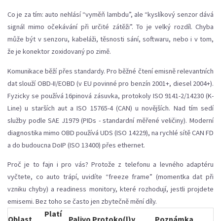
Co je za tím: auto nehlásí “vyměň lambdu”, ale “kyslíkový senzor dává
signál mimo očekávání při určité zátěži”. To je velký rozdíl. Chyba
může být v senzoru, kabeláži, těsnosti sání, softwaru, nebo i v tom,
že je konektor zoxidovaný po zimě.
Komunikace běží přes standardy. Pro běžné čtení emisně relevantních
dat slouží OBD-II/EOBD (v EU povinné pro benzín 2001+, diesel 2004+).
Fyzicky se používá 16pinová zásuvka, protokoly ISO 9141-2/14230 (K-
Line) u starších aut a ISO 15765-4 (CAN) u novějších. Nad tím sedí
služby podle SAE J1979 (PIDs - standardní měřené veličiny). Moderní
diagnostika mimo OBD používá UDS (ISO 14229), na rychlé sítě CAN FD
a do budoucna DoIP (ISO 13400) přes ethernet.
Proč je to fajn i pro vás? Protože z telefonu a levného adaptéru
vyčtete, co auto trápí, uvidíte “freeze frame” (momentka dat při
vzniku chyby) a readiness monitory, které rozhodují, jestli projdete
emisemi. Bez toho se často jen zbytečně mění díly.
Platí
Oblast
Palivo
Protoko(l)y
Poznámka