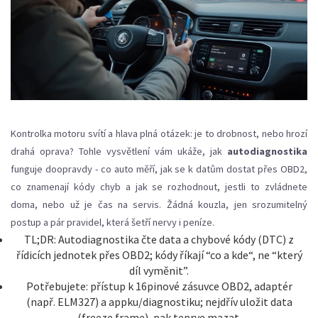
Kontrolka motoru svítí a hlava plná otázek: je to drobnost, nebo hrozí
drahá oprava? Tohle vysvětlení vám ukáže, jak
autodiagnostika
funguje doopravdy - co auto měří, jak se k datům dostat přes OBD2,
co znamenají kódy chyb a jak se rozhodnout, jestli to zvládnete
doma, nebo už je čas na servis. Žádná kouzla, jen srozumitelný
postup a pár pravidel, která šetří nervy i peníze.
TL;DR: Autodiagnostika čte data a chybové kódy (DTC) z
řídicích jednotek přes OBD2; kódy říkají “co a kde“, ne “který
díl vyměnit”.
Potřebujete: přístup k 16pinové zásuvce OBD2, adaptér
(např. ELM327) a appku/diagnostiku; nejdřív uložit data
(freeze frame), pak teprve mazat.