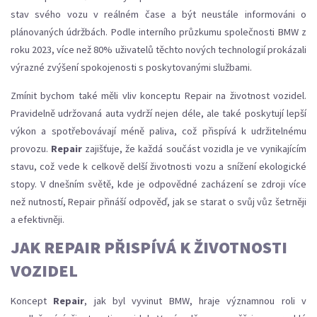
stav svého vozu v reálném čase a být neustále informováni o
plánovaných údržbách. Podle interního průzkumu společnosti BMW z
roku 2023, více než 80% uživatelů těchto nových technologií prokázali
výrazné zvýšení spokojenosti s poskytovanými službami.
Zmínit bychom také měli vliv konceptu Repair na životnost vozidel.
Pravidelně udržovaná auta vydrží nejen déle, ale také poskytují lepší
výkon a spotřebovávají méně paliva, což přispívá k udržitelnému
provozu.
Repair
zajišťuje, že každá součást vozidla je ve vynikajícím
stavu, což vede k celkově delší životnosti vozu a snížení ekologické
stopy. V dnešním světě, kde je odpovědné zacházení se zdroji více
než nutností, Repair přináší odpověď, jak se starat o svůj vůz šetrněji
a efektivněji.
JAK REPAIR PŘISPÍVÁ K ŽIVOTNOSTI
VOZIDEL
Koncept
Repair
, jak byl vyvinut BMW, hraje významnou roli v