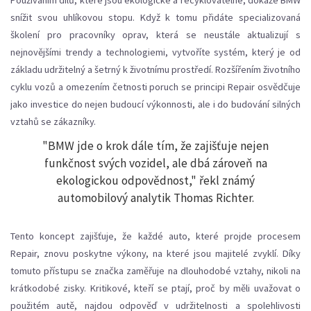
Používáním dílů, které jsou ekologické a recyklovatelné, dokáže BMW
snížit svou uhlíkovou stopu. Když k tomu přidáte specializovaná
školení pro pracovníky oprav, která se neustále aktualizují s
nejnovějšími trendy a technologiemi, vytvoříte systém, který je od
základu udržitelný a šetrný k životnímu prostředí. Rozšířením životního
cyklu vozů a omezením četnosti poruch se principi Repair osvědčuje
jako investice do nejen budoucí výkonnosti, ale i do budování silných
vztahů se zákazníky.
"BMW jde o krok dále tím, že zajišťuje nejen
funkčnost svých vozidel, ale dbá zároveň na
ekologickou odpovědnost," řekl známý
automobilový analytik Thomas Richter.
Tento koncept zajišťuje, že každé auto, které projde procesem
Repair, znovu poskytne výkony, na které jsou majitelé zvyklí. Díky
tomuto přístupu se značka zaměřuje na dlouhodobé vztahy, nikoli na
krátkodobé zisky. Kritikové, kteří se ptají, proč by měli uvažovat o
použitém autě, najdou odpověď v udržitelnosti a spolehlivosti