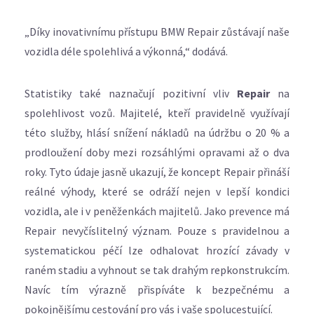
„Díky inovativnímu přístupu BMW Repair zůstávají naše
vozidla déle spolehlivá a výkonná,“ dodává.
Statistiky také naznačují pozitivní vliv
Repair
na
spolehlivost vozů. Majitelé, kteří pravidelně využívají
této služby, hlásí snížení nákladů na údržbu o 20 % a
prodloužení doby mezi rozsáhlými opravami až o dva
roky. Tyto údaje jasně ukazují, že koncept Repair přináší
reálné výhody, které se odráží nejen v lepší kondici
vozidla, ale i v peněženkách majitelů. Jako prevence má
Repair nevyčíslitelný význam. Pouze s pravidelnou a
systematickou péčí lze odhalovat hrozící závady v
raném stadiu a vyhnout se tak drahým repkonstrukcím.
Navíc tím výrazně přispíváte k bezpečnému a
pokojnějšímu cestování pro vás i vaše spolucestující.