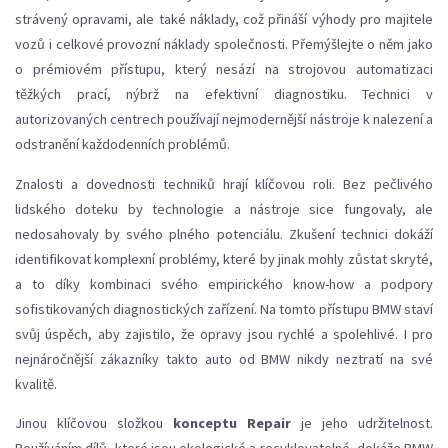
strávený opravami, ale také náklady, což přináší výhody pro majitele
vozů i celkové provozní náklady společnosti. Přemýšlejte o něm jako
o prémiovém přístupu, který nesází na strojovou automatizaci
těžkých prací, nýbrž na efektivní diagnostiku. Technici v
autorizovaných centrech používají nejmodernější nástroje k nalezení a
odstranění každodenních problémů.
Znalosti a dovednosti techniků hrají klíčovou roli. Bez pečlivého
lidského doteku by technologie a nástroje sice fungovaly, ale
nedosahovaly by svého plného potenciálu. Zkušení technici dokáží
identifikovat komplexní problémy, které by jinak mohly zůstat skryté,
a to díky kombinaci svého empirického know-how a podpory
sofistikovaných diagnostických zařízení. Na tomto přístupu BMW staví
svůj úspěch, aby zajistilo, že opravy jsou rychlé a spolehlivé. I pro
nejnáročnější zákazníky takto auto od BMW nikdy neztratí na své
kvalitě.
Jinou klíčovou složkou
konceptu Repair
je jeho udržitelnost.