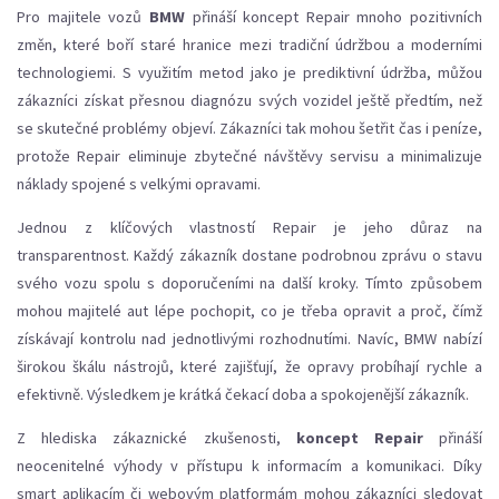
Pro majitele vozů
BMW
přináší koncept Repair mnoho pozitivních
změn, které boří staré hranice mezi tradiční údržbou a moderními
technologiemi. S využitím metod jako je prediktivní údržba, můžou
zákazníci získat přesnou diagnózu svých vozidel ještě předtím, než
se skutečné problémy objeví. Zákazníci tak mohou šetřit čas i peníze,
protože Repair eliminuje zbytečné návštěvy servisu a minimalizuje
náklady spojené s velkými opravami.
Jednou z klíčových vlastností Repair je jeho důraz na
transparentnost. Každý zákazník dostane podrobnou zprávu o stavu
svého vozu spolu s doporučeními na další kroky. Tímto způsobem
mohou majitelé aut lépe pochopit, co je třeba opravit a proč, čímž
získávají kontrolu nad jednotlivými rozhodnutími. Navíc, BMW nabízí
širokou škálu nástrojů, které zajišťují, že opravy probíhají rychle a
efektivně. Výsledkem je krátká čekací doba a spokojenější zákazník.
Z hlediska zákaznické zkušenosti,
koncept Repair
přináší
neocenitelné výhody v přístupu k informacím a komunikaci. Díky
smart aplikacím či webovým platformám mohou zákazníci sledovat