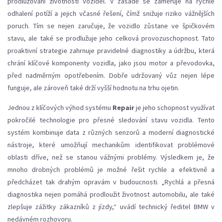
prodlužování životnosti vozidel. V zásadě se zaměřuje na rychlé
odhalení potíží a jejich včasné řešení, čímž snižuje riziko vážnějších
poruch. Tím se nejen zaručuje, že vozidlo zůstane ve špičkovém
stavu, ale také se prodlužuje jeho celková provozuschopnost. Tato
proaktivní strategie zahrnuje pravidelné diagnostiky a údržbu, která
chrání klíčové komponenty vozidla, jako jsou motor a převodovka,
před nadměrným opotřebením. Dobře udržovaný vůz nejen lépe
funguje, ale zároveň také drží vyšší hodnotu na trhu ojetin.
Jednou z klíčových výhod systému
Repair
je jeho schopnost využívat
pokročilé technologie pro přesné sledování stavu vozidla. Tento
systém kombinuje data z různých senzorů a moderní diagnostické
nástroje, které umožňují mechanikům identifikovat problémové
oblasti dříve, než se stanou vážnými problémy. Výsledkem je, že
mnoho drobných problémů je možné řešit rychle a efektivně a
předcházet tak drahým opravám v budoucnosti. „Rychlá a přesná
diagnostika nejen pomáhá prodloužit životnost automobilu, ale také
zlepšuje zážitky zákazníků z jízdy,“ uvádí technický ředitel BMW v
nedávném rozhovoru.