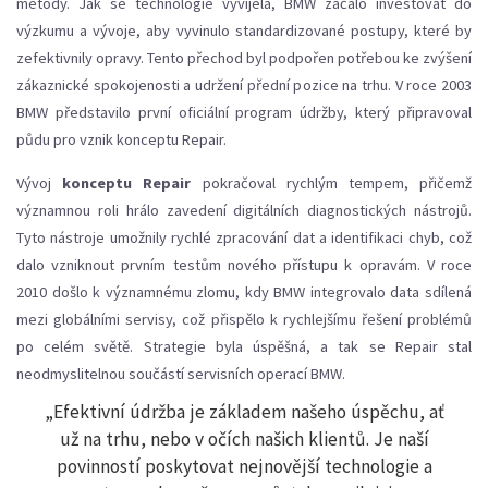
metody. Jak se technologie vyvíjela, BMW začalo investovat do
výzkumu a vývoje, aby vyvinulo standardizované postupy, které by
zefektivnily opravy. Tento přechod byl podpořen potřebou ke zvýšení
zákaznické spokojenosti a udržení přední pozice na trhu. V roce 2003
BMW představilo první oficiální program údržby, který připravoval
půdu pro vznik konceptu Repair.
Vývoj
konceptu Repair
pokračoval rychlým tempem, přičemž
významnou roli hrálo zavedení digitálních diagnostických nástrojů.
Tyto nástroje umožnily rychlé zpracování dat a identifikaci chyb, což
dalo vzniknout prvním testům nového přístupu k opravám. V roce
2010 došlo k významnému zlomu, kdy BMW integrovalo data sdílená
mezi globálními servisy, což přispělo k rychlejšímu řešení problémů
po celém světě. Strategie byla úspěšná, a tak se Repair stal
neodmyslitelnou součástí servisních operací BMW.
„Efektivní údržba je základem našeho úspěchu, ať
už na trhu, nebo v očích našich klientů. Je naší
povinností poskytovat nejnovější technologie a