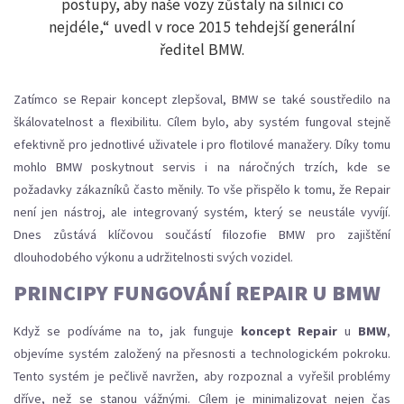
postupy, aby naše vozy zůstaly na silnici co
nejdéle,“ uvedl v roce 2015 tehdejší generální
ředitel BMW.
Zatímco se Repair koncept zlepšoval, BMW se také soustředilo na
škálovatelnost a flexibilitu. Cílem bylo, aby systém fungoval stejně
efektivně pro jednotlivé uživatele i pro flotilové manažery. Díky tomu
mohlo BMW poskytnout servis i na náročných trzích, kde se
požadavky zákazníků často měnily. To vše přispělo k tomu, že Repair
není jen nástroj, ale integrovaný systém, který se neustále vyvíjí.
Dnes zůstává klíčovou součástí filozofie BMW pro zajištění
dlouhodobého výkonu a udržitelnosti svých vozidel.
PRINCIPY FUNGOVÁNÍ REPAIR U BMW
Když se podíváme na to, jak funguje
koncept Repair
u
BMW
,
objevíme systém založený na přesnosti a technologickém pokroku.
Tento systém je pečlivě navržen, aby rozpoznal a vyřešil problémy
dříve, než se stanou vážnými. Cílem je minimalizovat nejen čas